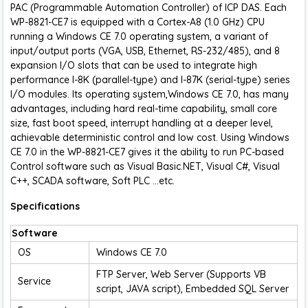
PAC (Programmable Automation Controller) of ICP DAS. Each
WP-8821-CE7 is equipped with a Cortex-A8 (1.0 GHz) CPU
running a Windows CE 7.0 operating system, a variant of
input/output ports (VGA, USB, Ethernet, RS-232/485), and 8
expansion I/O slots that can be used to integrate high
performance I-8K (parallel-type) and I-87K (serial-type) series
I/O modules. Its operating system,Windows CE 7.0, has many
advantages, including hard real-time capability, small core
size, fast boot speed, interrupt handling at a deeper level,
achievable deterministic control and low cost. Using Windows
CE 7.0 in the WP-8821-CE7 gives it the ability to run PC-based
Control software such as Visual Basic.NET, Visual C#, Visual
C++, SCADA software, Soft PLC …etc.
Specifications
Software
OS
Windows CE 7.0
FTP Server, Web Server (Supports VB
Service
script, JAVA script), Embedded SQL Server