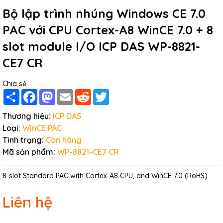
Bộ lập trình nhúng Windows CE 7.0
PAC với CPU Cortex-A8 WinCE 7.0 + 8
slot module I/O ICP DAS WP-8821-
CE7 CR
Chia sẻ
Share
Facebook
Mastodon
Email
Reddit
Twitter
Thương hiệu:
ICP DAS
Loại:
WinCE PAC
Tình trạng:
Còn hàng
Mã sản phẩm:
WP-8821-CE7 CR
8-slot Standard PAC with Cortex-A8 CPU, and WinCE 7.0 (RoHS)
Liên hệ