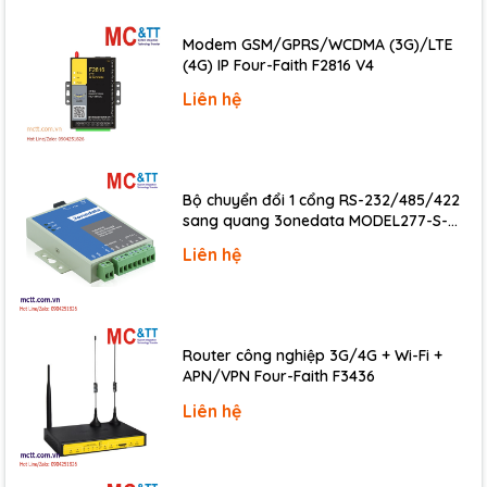
Provide seconds, minutes, hours,
Real Time Clock
dates, day of week, month, year
Modem GSM/GPRS/WCDMA (3G)/LTE
Watchdog Timer
Dual Watchdog Timer
(4G) IP Four-Faith F2816 V4
Liên hệ
Display
Signal
VGA
Resolution
800 x 600, 1024 x 768
Bộ chuyển đổi 1 cổng RS-232/485/422
sang quang 3onedata MODEL277-S-
SC-20KM (Dual fiber, Single-mode, SC,
Liên hệ
20KM)
LED Indicators
Status
1x Power, 1 x System/Programmable
Router công nghiệp 3G/4G + Wi-Fi +
I/O Expansion
APN/VPN Four-Faith F3436
I/O Type
I-8K, I-87K series
Liên hệ
Slots
8