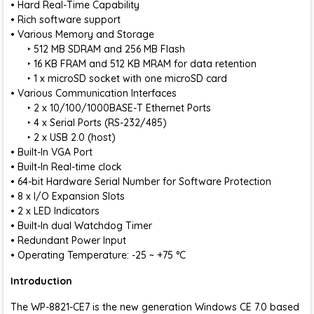
• Hard Real-Time Capability
• Rich software support
• Various Memory and Storage
‣ 512 MB SDRAM and 256 MB Flash
‣ 16 KB FRAM and 512 KB MRAM for data retention
‣ 1 x microSD socket with one microSD card
• Various Communication Interfaces
‣ 2 x 10/100/1000BASE-T Ethernet Ports
‣ 4 x Serial Ports (RS-232/485)
‣ 2 x USB 2.0 (host)
• Built-In VGA Port
• Built-In Real-time clock
• 64-bit Hardware Serial Number for Software Protection
• 8 x I/O Expansion Slots
• 2 x LED Indicators
• Built-In dual Watchdog Timer
• Redundant Power Input
• Operating Temperature: -25 ~ +75 °C
Introduction
The WP-8821-CE7 is the new generation Windows CE 7.0 based