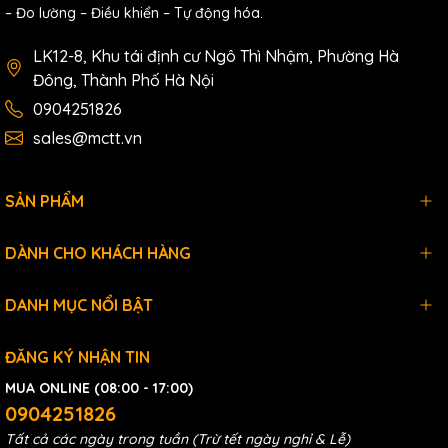
– Đo lường – Điều khiển – Tự động hóa.
Environmental
LK12-8, Khu tái định cư Ngô Thì Nhậm, Phường Hà
Operating Temperature
-25 ~ +75 °C
Đông, Thành Phố Hà Nội
Storage Temperature
-30 ~ +80 °C
0904251826
sales@mctt.vn
Humidity
10 ~ 90 % RH, Non-condensing
Download
SẢN PHẨM
Data sheet
Documents
DÀNH CHO KHÁCH HÀNG
Odering infromation
DANH MỤC NỔI BẬT
WP-8821-
8-slot Standard PAC with Cortex-A8 CPU, and
CE7 CR
WinCE 7.0 (RoHS)
ĐĂNG KÝ NHẬN TIN
MUA ONLINE (08:00 - 17:00)
0904251826
Tất cả các ngày trong tuần (Trừ tết ngày nghỉ & Lễ)