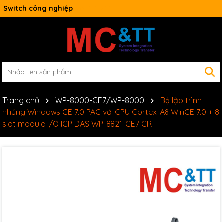
Switch công nghiệp
Trang chủ
WP-8000-CE7/WP-8000
Bộ lập trình
nhúng Windows CE 7.0 PAC với CPU Cortex-A8 WinCE 7.0 + 8
slot module I/O ICP DAS WP-8821-CE7 CR