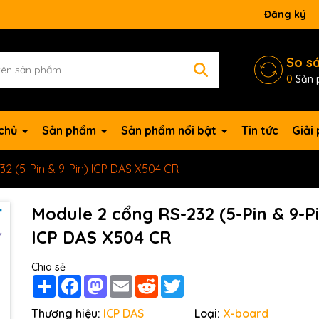
Đăng ký
So s
0
Sản 
 chủ
Sản phẩm
Sản phẩm nổi bật
Tin tức
Giải
2 (5-Pin & 9-Pin) ICP DAS X504 CR
Module 2 cổng RS-232 (5-Pin & 9-P
ICP DAS X504 CR
Chia sẻ
Mã giảm giá:
Share
Facebook
Mastodon
Email
Reddit
Twitter
Ngày hết hạn:
Thương hiệu:
ICP DAS
Loại:
X-board