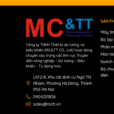
SẢN P
Máy tí
Bộ lập 
Công ty TNHH Thiết bị đo lường và
Phần 
Điều khiển (MC&TT CO., Ltd) hoạt động
Màn hì
chuyên sâu trong các lĩnh vực Truyền
dẫn công nghiệp – Đo lường – Điều
Switch
khiển – Tự động hóa.
Bộ chu
điện
LK12-8, Khu tái định cư Ngô Thì
Nhậm, Phường Hà Đông, Thành
Phố Hà Nội
0904251826
sales@mctt.vn