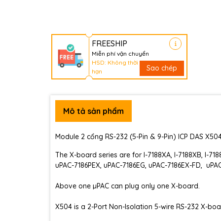
FREESHIP
Miễn phí vận chuyển
HSD: Không thời
Sao chép
hạn
Mô tả sản phẩm
Module 2 cổng RS-232 (5-Pin & 9-Pin) ICP DAS X50
The X-board series are for I-7188XA, I-7188XB, I-71
uPAC-7186PEX, uPAC-7186EG, uPAC-7186EX-FD, uPA
Above one µPAC can plug only one X-board.
X504 is a 2-Port Non-Isolation 5-wire RS-232 X-boar