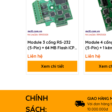
Module 3 cổng RS-232
Module 4 cổn
(5-Pin) + 64 MB Flash ICP
(5-Pin) + 1 kên
DAS X561 CR
kênh DO ICP 
Liên hệ
Liên hệ
CR
Xem chi tiết
Xem ch
CHÍNH
GIAO HÀNG M
Với đơn hàng t
SÁCH:
10.000.000đ