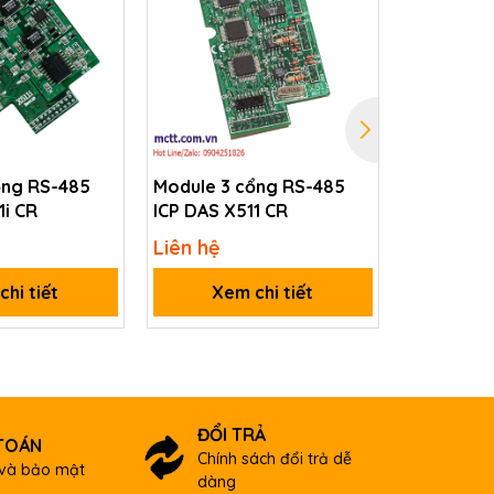
ổng RS-485
Module 3 cổng RS-485
Module 1 
1i CR
ICP DAS X511 CR
Pin) + 5 k
DO + 128 
Liên hệ
Liên hệ
DAS X510-
hi tiết
Xem chi tiết
Xem
ĐỔI TRẢ
TOÁN
Chính sách đổi trả dễ
và bảo mật
dàng