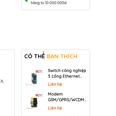
hàng từ 10.000.000đ
CÓ THỂ
BẠN THÍCH
Switch công nghiệp
5 cổng Ethernet
EX,
3Onedata IES2105-
Liên hệ
5T-P48
Modem
GSM/GPRS/WCDMA
(3G)/LTE (4G) IP
Liên hệ
Four-Faith F2816 V4