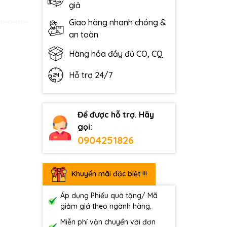
giả
Giao hàng nhanh chóng &
an toàn
Hàng hóa đầy đủ CO, CQ
Hỗ trợ 24/7
Để được hỗ trợ. Hãy
gọi:
0904251826
Khuyến mãi đặc biệt !!!
Áp dụng Phiếu quà tặng/ Mã
giảm giá theo ngành hàng.
Miễn phí vận chuyển với đơn