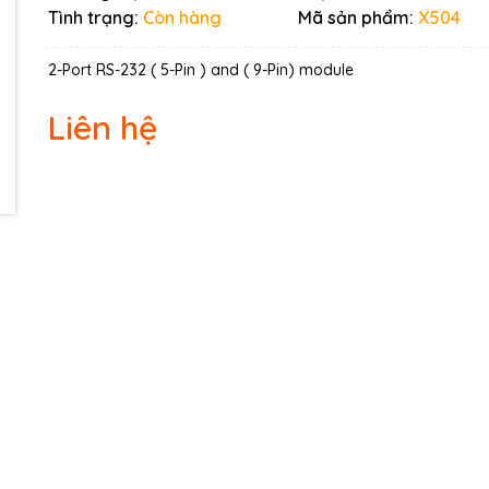
Tình trạng:
Còn hàng
Mã sản phẩm:
X504
Điều kiện:
2-Port RS-232 ( 5-Pin ) and ( 9-Pin) module
Liên hệ