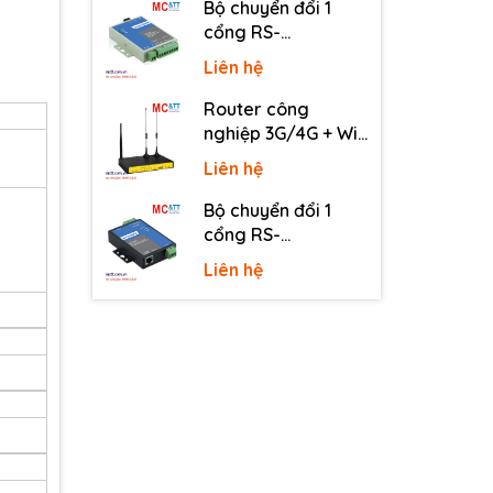
Bộ chuyển đổi 1
cổng RS-
232/485/422 sang
Liên hệ
quang 3onedata
MODEL277-S-SC-
Router công
20KM (Dual fiber,
nghiệp 3G/4G + Wi-
Single-mode, SC,
Fi + APN/VPN Four-
Liên hệ
20KM)
Faith F3436
Bộ chuyển đổi 1
cổng RS-
232/485/422 sang
Liên hệ
Ethernet 3onedata
NP301