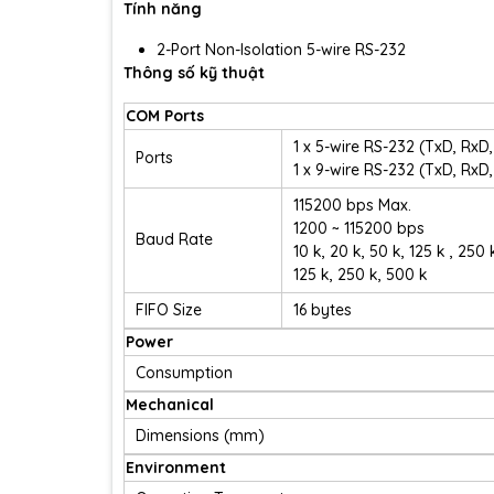
Tính năng
2-Port Non-Isolation 5-wire RS-232
Thông số kỹ thuật
COM Ports
1 x 5-wire RS-232 (TxD, RxD
Ports
1 x 9-wire RS-232 (TxD, RxD
115200 bps Max.
1200 ~ 115200 bps
Baud Rate
10 k, 20 k, 50 k, 125 k , 250
125 k, 250 k, 500 k
FIFO Size
16 bytes
Power
Consumption
Mechanical
Dimensions (mm)
Environment