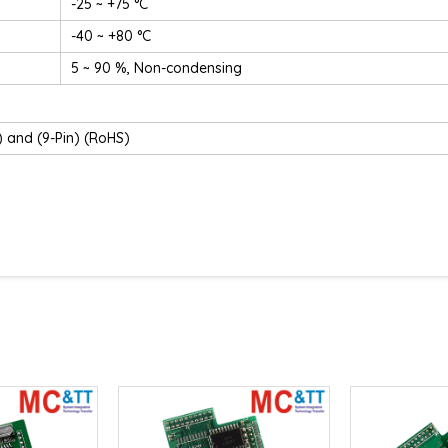
-25 ~ +75 °C
-40 ~ +80 °C
5 ~ 90 %, Non-condensing
) and (9-Pin) (RoHS)