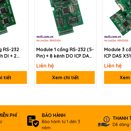
g RS-232
Module 1 cổng RS-232 (5-
Module 3 c
h DI + 2
Pin) + 8 kênh DO ICP DAS
ICP DAS X51
DAS X520
X518 CR
Liên hệ
Liên hệ
i tiết
Xem chi tiết
Xem c
IỄN PHÍ
BẢO HÀNH
THANH 
ừ
Bảo hành từ 1 đến 3
Dễ dàng 
năm