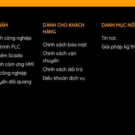
HẨM
DÀNH CHO KHÁCH
DANH MỤC NỔI
HÀNG
nh công nghiệp
Tin tức
Chính sách bảo mật
trình PLC
Giải pháp kỹ t
Chính sách vận
mềm Scada
chuyển
nh cảm ứng HMI
Chính sách đổi trả
 công nghiệp
Điều khoản dịch vụ
yển đổi quang