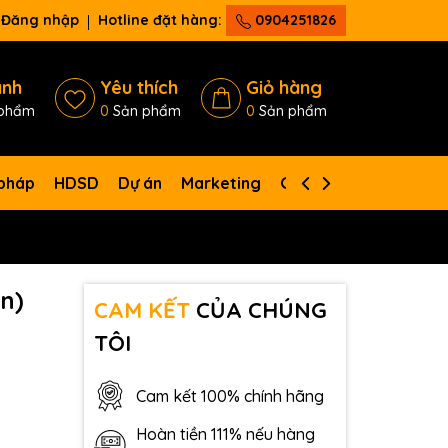
Đăng nhập
Hotline đặt hàng:
0904251826
ánh
Yêu thích
Giỏ hàng
phẩm
0
Sản phẩm
0
Sản phẩm
 pháp
HDSD
Dự án
Marketing
Giới thiệu
Liên hệ
in)
CAM KẾT
CỦA CHÚNG
TÔI
Cam kết 100% chính hãng
Hoàn tiền 111% nếu hàng