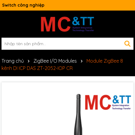
Switch công nghiệp
Trang chủ
ZigBee I/O Modules
Module ZigBee 8
kênh DI ICP DAS ZT-2052-IOP CR