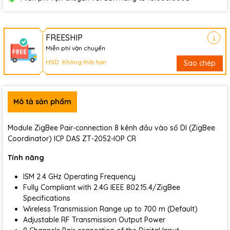
FREESHIP
Miễn phí vận chuyển
HSD: Không thời hạn
Sao chép
Mô tả sản phẩm
Module ZigBee Pair-connection 8 kênh đầu vào số DI (ZigBee
Coordinator) ICP DAS ZT-2052-IOP CR
Tính năng
ISM 2.4 GHz Operating Frequency
Fully Compliant with 2.4G IEEE 802.15.4/ZigBee
Specifications
Wireless Transmission Range up to 700 m (Default)
Adjustable RF Transmission Output Power