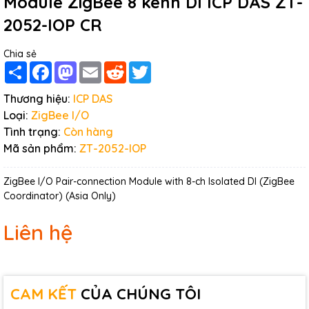
Module ZigBee 8 kênh DI ICP DAS ZT-
2052-IOP CR
Chia sẻ
Share
Facebook
Mastodon
Email
Reddit
Twitter
Thương hiệu:
ICP DAS
Loại:
ZigBee I/O
Tình trạng:
Còn hàng
Mã sản phẩm:
ZT-2052-IOP
ZigBee I/O Pair-connection Module with 8-ch Isolated DI (ZigBee
Coordinator) (Asia Only)
Liên hệ
CAM KẾT
CỦA CHÚNG TÔI