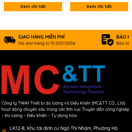
Xem chi tiết
Xem chi tiết
GIAO HÀNG MIỄN PHÍ
BẢO H
Với đơn hàng từ 10.000.000đ
Bảo hàn
Công ty TNHH Thiết bị đo lường và Điều khiển (MC&TT CO., Ltd)
hoạt động chuyên sâu trong các lĩnh vực Truyền dẫn công nghiệp
– Đo lường – Điều khiển – Tự động hóa.
LK12-8, Khu tái định cư Ngô Thì Nhậm, Phường Hà