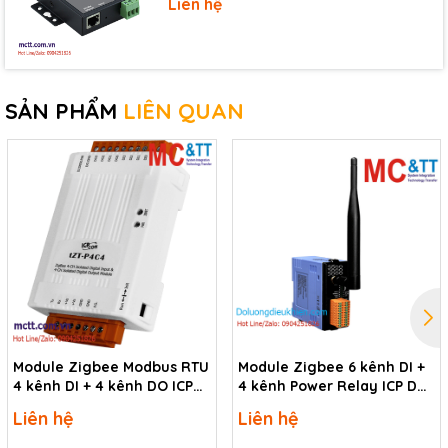
Storage Temperature
-30 °C ~ +80 °C
Liên hệ
Humidity
10 ~ 90% RH, Non-condensing
Download
SẢN PHẨM
LIÊN QUAN
Data Sheet
Documents
Thông tin mua hàng
ZigBee I/O Pair-connection Module with 8-ch
ZT-2052-
Isolated DI (ZigBee Coordinator) (RoHS)
IOP CR
(Asia Only)
Module Zigbee Modbus RTU
Module Zigbee 6 kênh DI +
4 kênh DI + 4 kênh DO ICP
4 kênh Power Relay ICP DAS
DAS tZT-P4C4 CR
ZT-2060-IOG CR
Liên hệ
Liên hệ