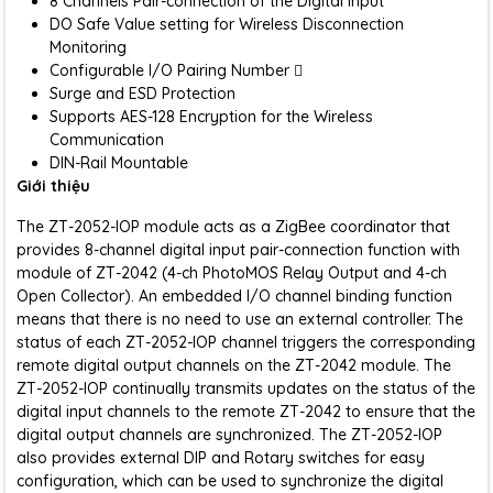
8 Channels Pair-connection of the Digital Input
DO Safe Value setting for Wireless Disconnection
Monitoring
Configurable I/O Pairing Number 
Surge and ESD Protection
Supports AES-128 Encryption for the Wireless
Communication
DIN-Rail Mountable
Giới thiệu
The ZT-2052-IOP module acts as a ZigBee coordinator that
provides 8-channel digital input pair-connection function with
module of ZT-2042 (4-ch PhotoMOS Relay Output and 4-ch
Open Collector). An embedded I/O channel binding function
means that there is no need to use an external controller. The
status of each ZT-2052-IOP channel triggers the corresponding
remote digital output channels on the ZT-2042 module. The
ZT-2052-IOP continually transmits updates on the status of the
digital input channels to the remote ZT-2042 to ensure that the
digital output channels are synchronized. The ZT-2052-IOP
also provides external DIP and Rotary switches for easy
configuration, which can be used to synchronize the digital