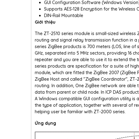
GUI Configuration Software (Windows Version
Supports AES-128 Encryption for the Wireless
DIN-Rail Mountable
Giới thiệu
The ZT-2510 series module is small-sized wireless 
routing and signal relay transmission function in 
series ZigBee products is 700 meters (LOS, line of
GHz, separated into 5 MHz sectors, providing 16 ch
repeater and you are able to use it to extend the 
series products are specification for a suite of hi
module, which are fitted the ZigBee 2007 (ZigBee Pr
ZigBee Host and called "ZigBee Coordinator", ZT-2
routing. In addition, One ZigBee network are able
data from parent or child node. In ICP DAS product
A Windows compatible GUI configuration utility is av
the type of application, together with several of re
helping user be familiar with ZT-2000 series.
Ứng dụng