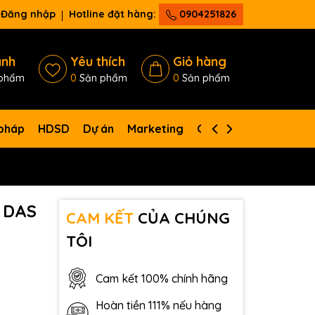
Đăng nhập
Hotline đặt hàng:
0904251826
ánh
Yêu thích
Giỏ hàng
phẩm
0
Sản phẩm
0
Sản phẩm
 pháp
HDSD
Dự án
Marketing
Giới thiệu
Liên hệ
P DAS
CAM KẾT
CỦA CHÚNG
TÔI
Cam kết 100% chính hãng
Hoàn tiền 111% nếu hàng