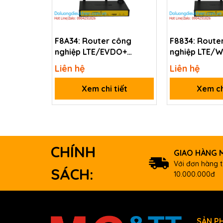
LED Indicators
Status
F8A34: Router công
F8834: Route
nghiệp LTE/EVDO+
nghiệp LTE/
RF
ZigBee + 4 LAN + 1 WAN +
ZigBee + 4 LA
Liên hệ
Liên hệ
Channels
RS-232 + APN/VPN WI-FI
RS-232 + APN
Transmission Power
Xem chi tiết
Xem ch
ZigBee
Antenna
Certifications
CHÍNH
Max. Slaves
GIAO HÀNG M
Transmission Distance (LoS)
Với đơn hàng t
SÁCH:
10.000.000đ
USB
Driver
Windows 98/ME/2000/XP/Vist
Power
Consumption
SẢN P