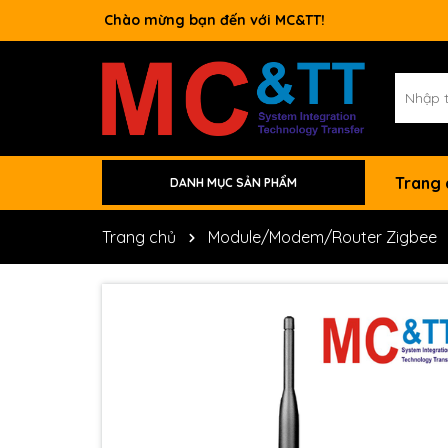
Switch công nghiệp
Trang
DANH MỤC SẢN PHẨM
Thiết bị quản lý năng lượng
Phần mềm tiện ích, cấu hình thiết bị tự động hóa
Bộ đổi nguồn công nghiệp (Switching Power Supply)
Machine Automation
Cảm biến đo Momem & Lực
Remote I/O Module and Unit
Thiết bị IoT công nghiệp (IIoT)
Màn hình hiển thị HMI/SCADA
Bộ điều khiển lập trình nhúng PAC
Bo mạch I/O kết nối máy tính
Thiết bị tự động hóa
Thiết bị truyền thông không dây M2M
Thiết bị truyền thông công nghiệp
Máy tính công nghiệp
Trang chủ
Module/Modem/Router Zigbee