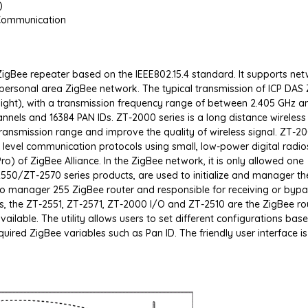
)
 Communication
ZigBee repeater based on the IEEE802.15.4 standard. It supports ne
a personal area ZigBee network. The typical transmission of ICP DAS
 sight), with a transmission frequency range of between 2.405 GHz a
annels and 16384 PAN IDs. ZT-2000 series is a long distance wireless
transmission range and improve the quality of wireless signal. ZT-2
gh level communication protocols using small, low-power digital radio
o) of ZigBee Alliance. In the ZigBee network, it is only allowed one
550/ZT-2570 series products, are used to initialize and manager th
 to manager 255 ZigBee router and responsible for receiving or byp
s, the ZT-2551, ZT-2571, ZT-2000 I/O and ZT-2510 are the ZigBee ro
ailable. The utility allows users to set different configurations bas
quired ZigBee variables such as Pan ID. The friendly user interface is