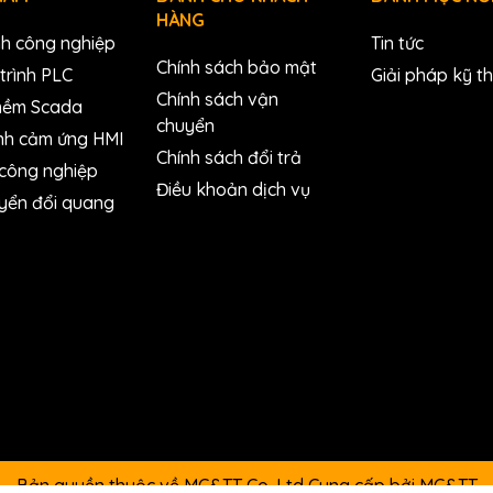
HÀNG
nh công nghiệp
Tin tức
Plastic
Chính sách bảo mật
trình PLC
Giải pháp kỹ t
33 x 87 x 110 (W x L x H)
Chính sách vận
mềm Scada
chuyển
DIN-Rail
nh cảm ứng HMI
Chính sách đổi trả
 công nghiệp
Điều khoản dịch vụ
-25 ~ +75 °C
yển đổi quang
-40 ~ +80°C
5 ~ 90% RH, Non-condensing
ter (ZigBee Router) (RoHS)
Bản quyền thuộc về MC&TT Co.,Ltd
Cung cấp bởi
MC&TT