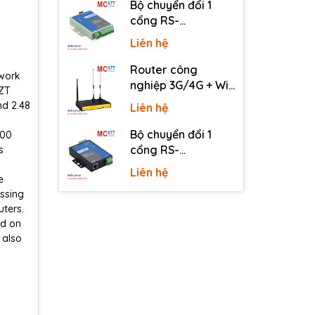
Bộ chuyển đổi 1
cổng RS-
232/485/422 sang
Liên hệ
quang 3onedata
MODEL277-S-SC-
Router công
twork
20KM (Dual fiber,
nghiệp 3G/4G + Wi-
 ZT
Single-mode, SC,
Fi + APN/VPN Four-
nd 2.48
Liên hệ
20KM)
Faith F3436
Bộ chuyển đổi 1
000
cổng RS-
s
232/485/422 sang
Liên hệ
e
Ethernet 3onedata
assing
NP301
uters.
ed on
 also