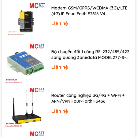
Resolution
12-bit
Modem GSM/GPRS/WCDMA (3G)/LTE
Isolation
Non-isolated
(4G) IP Four-Faith F2816 V4
Digital Input
Liên hệ
Channels
4
Type
Dry Contact
ON Voltage Level
Close to GND
Bộ chuyển đổi 1 cổng RS-232/485/422
sang quang 3onedata MODEL277-S-
OFF Voltage Level
Open
SC-20KM (Dual fiber, Single-mode, SC,
Liên hệ
Overvoltage Protection
30 VDC
20KM)
Digital Output
Channels
4
Type
Open Collector
Router công nghiệp 3G/4G + Wi-Fi +
APN/VPN Four-Faith F3436
Sink/Source (NPN/PNP)
Sink
Liên hệ
Load Voltage
+10 VDC ~ 40 VDC
Load Current
200 mA/channel at 25 °C
Overload Protection
1.4 A