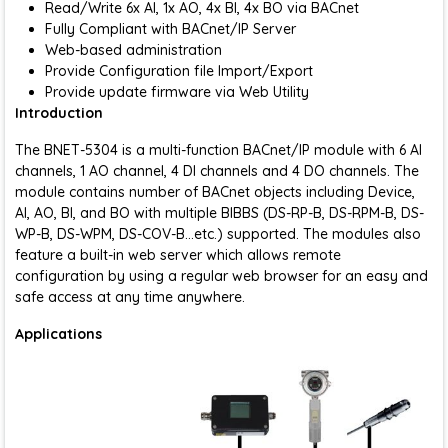
Read/Write 6x AI, 1x AO, 4x BI, 4x BO via BACnet
Fully Compliant with BACnet/IP Server
Web-based administration
Provide Configuration file Import/Export
Provide update firmware via Web Utility
Introduction
The BNET-5304 is a multi-function BACnet/IP module with 6 AI
channels, 1 AO channel, 4 DI channels and 4 DO channels. The
module contains number of BACnet objects including Device,
AI, AO, BI, and BO with multiple BIBBS (DS-RP-B, DS-RPM-B, DS-
WP-B, DS-WPM, DS-COV-B…etc.) supported. The modules also
feature a built-in web server which allows remote
configuration by using a regular web browser for an easy and
safe access at any time anywhere.
Applications