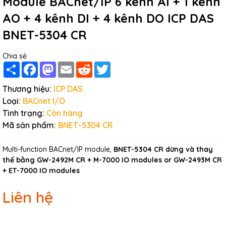
Module BACnet/IP 6 kênh AI + 1 kênh
AO + 4 kênh DI + 4 kênh DO ICP DAS
BNET-5304 CR
Chia sẻ
Share
Facebook
Mastodon
Email
Reddit
Twitter
Thương hiệu:
ICP DAS
Loại:
BACnet I/O
Tình trạng:
Còn hàng
Mã sản phẩm:
BNET-5304 CR
Multi-function BACnet/IP module,
BNET-5304 CR dừng và thay
thế bằng GW-2492M CR + M-7000 IO modules or GW-2493M CR
+ ET-7000 IO modules
Liên hệ