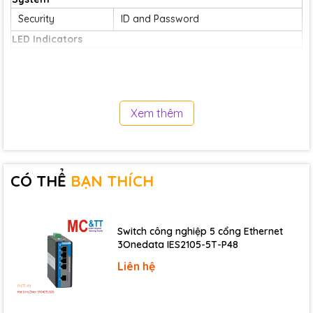
Security
ID and Password
LED Indicators
Status
Power and Status
Analog Input
Channels
6
Xem thêm
Range
+/- 5 V, 0 ~ +5 V
Resolution
12-bit
Sampling Rate
4 KHz
CÓ THỂ
BẠN THÍCH
Input Impedance
1 M Ohm
Overvoltage Protection
+/- 30 VDC
Switch công nghiệp 5 cổng Ethernet
Isolation
Non-isolated
3Onedata IES2105-5T-P48
Analog Output
Liên hệ
Channels
1
Range
+/- 5V