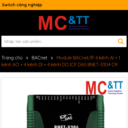
Switch công nghiệp
Trang chủ
BACnet
Module BACnet/IP 6 kênh AI + 1
kênh AO + 4 kênh DI + 4 kênh DO ICP DAS BNET-5304 CR