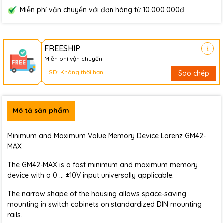
Miễn phí vận chuyển với đơn hàng từ 10.000.000đ
FREESHIP
Miễn phí vận chuyển
HSD: Không thời hạn
Sao chép
Mô tả sản phẩm
Minimum and Maximum Value Memory Device Lorenz GM42-
MAX
The GM42-MAX is a fast minimum and maximum memory
device with a 0 ... ±10V input universally applicable.
The narrow shape of the housing allows space-saving
mounting in switch cabinets on standardized DIN mounting
rails.