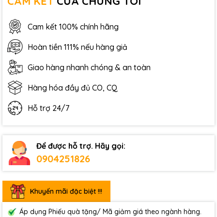
CAM KẾT
CỦA CHÚNG TÔI
Cam kết 100% chính hãng
Hoàn tiền 111% nếu hàng giả
Giao hàng nhanh chóng & an toàn
Hàng hóa đầy đủ CO, CQ
Hỗ trợ 24/7
Để được hỗ trợ. Hãy gọi:
0904251826
Khuyến mãi đặc biệt !!!
Áp dụng Phiếu quà tặng/ Mã giảm giá theo ngành hàng.