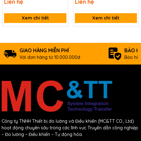
Liên hệ
Liên hệ
tương tự kết nối phần mềm
tương tự kết nối phần mềm
và USB Lorenz LCV-USB3
và USB Lorenz SI-USB3
Xem chi tiết
Xem chi tiết
GIAO HÀNG MIỄN PHÍ
BẢO H
Với đơn hàng từ 10.000.000đ
Bảo hàn
Công ty TNHH Thiết bị đo lường và Điều khiển (MC&TT CO., Ltd)
hoạt động chuyên sâu trong các lĩnh vực Truyền dẫn công nghiệp
– Đo lường – Điều khiển – Tự động hóa.