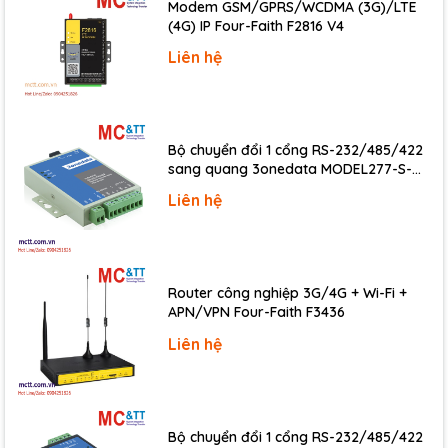
Modem GSM/GPRS/WCDMA (3G)/LTE
(4G) IP Four-Faith F2816 V4
Liên hệ
Bộ chuyển đổi 1 cổng RS-232/485/422
sang quang 3onedata MODEL277-S-
SC-20KM (Dual fiber, Single-mode, SC,
Liên hệ
20KM)
Router công nghiệp 3G/4G + Wi-Fi +
APN/VPN Four-Faith F3436
Liên hệ
Bộ chuyển đổi 1 cổng RS-232/485/422