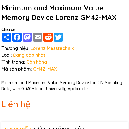
Minimum and Maximum Value
Memory Device Lorenz GM42-MAX
Chia sẻ
Share
Facebook
Mastodon
Email
Reddit
Twitter
Thương hiệu:
Lorenz Messtechnik
Loại:
Đang cập nhật
Tình trạng:
Còn hàng
Mã sản phẩm:
GM42-MAX
Minimum and Maximum Value Memory Device for DIN Mounting
Rails, with 0..±10V Input Universally Applicable
Liên hệ