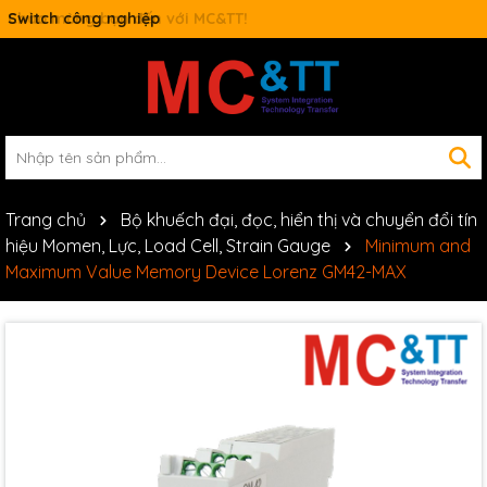
Switch công nghiệp
Trang chủ
Bộ khuếch đại, đọc, hiển thị và chuyển đổi tín
hiệu Momen, Lực, Load Cell, Strain Gauge
Minimum and
Maximum Value Memory Device Lorenz GM42-MAX