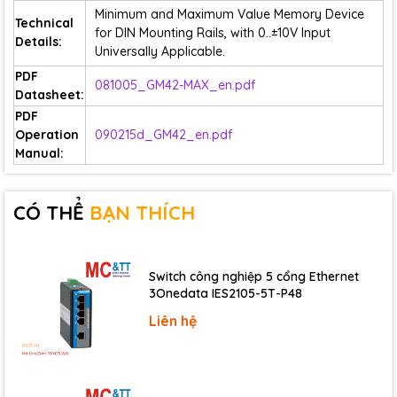
Minimum and Maximum Value Memory Device
Technical
for DIN Mounting Rails, with 0..±10V Input
Details:
Universally Applicable.
PDF
081005_GM42-MAX_en.pdf
Datasheet:
PDF
Operation
090215d_GM42_en.pdf
Manual:
CÓ THỂ
BẠN THÍCH
Switch công nghiệp 5 cổng Ethernet
3Onedata IES2105-5T-P48
Liên hệ