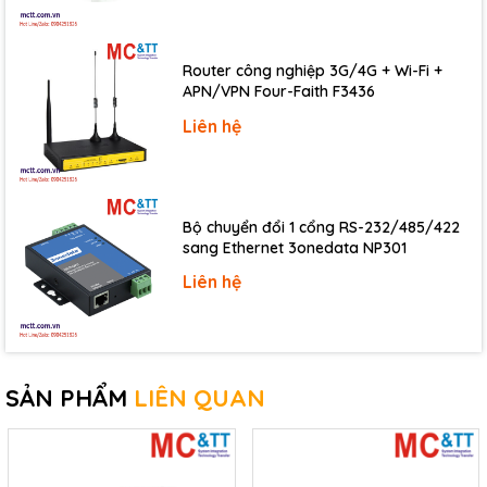
Router công nghiệp 3G/4G + Wi-Fi +
APN/VPN Four-Faith F3436
Liên hệ
Bộ chuyển đổi 1 cổng RS-232/485/422
sang Ethernet 3onedata NP301
Liên hệ
SẢN PHẨM
LIÊN QUAN