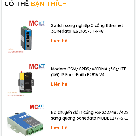
CÓ THỂ
BẠN THÍCH
Switch công nghiệp 5 cổng Ethernet
3Onedata IES2105-5T-P48
Liên hệ
Modem GSM/GPRS/WCDMA (3G)/LTE
(4G) IP Four-Faith F2816 V4
Liên hệ
Bộ chuyển đổi 1 cổng RS-232/485/422
sang quang 3onedata MODEL277-S-
SC-20KM (Dual fiber, Single-mode, SC,
Liên hệ
20KM)