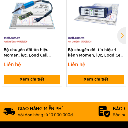
Bộ chuyển đổi tín hiệu
Bộ chuyển đổi tín hiệu 4
Momen, lực, Load Cell,
kênh Momen, lực, Load Cell,
Strain Gauge + tín hiệu
Strain Gauge + tín hiệu
Liên hệ
Liên hệ
tương tự kết nối phần mềm
tương tự kết nối phần mềm
và USB Lorenz LCV-USB3
và USB Lorenz SI-USB3
Xem chi tiết
Xem chi tiết
GIAO HÀNG MIỄN PHÍ
BẢO H
Với đơn hàng từ 10.000.000đ
Bảo hàn