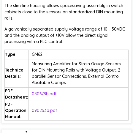
The slim-line housing allows spacesaving assembly in switch
cabinets close to the sensors on standardized DIN mounting
rails.
A galvanically separated supply voltage range of 10 .. 30VDC
and the analog output of ±10V allow the direct signal
processing with a PLC control.
Type:
GM62
Measuring Amplifier for Strain Gauge Sensors
Technical
for DIN Mounting Rails with Voltage Output, 2
Details:
parallel Sensor Connections, External Control,
Abatable Clamps.
PDF
080678b.pdf
Datasheet:
PDF
Operation
090253d.pdf
Manual: