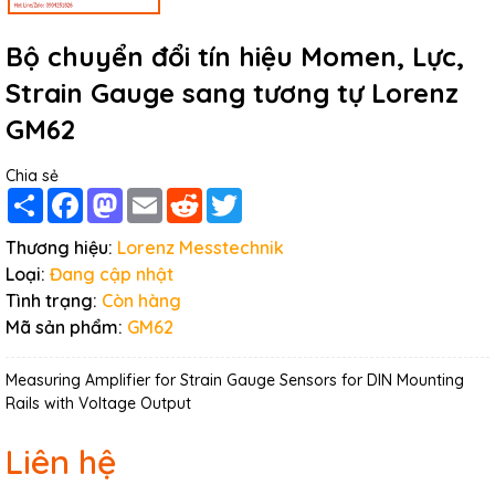
Bộ chuyển đổi tín hiệu Momen, Lực,
Strain Gauge sang tương tự Lorenz
GM62
Chia sẻ
Share
Facebook
Mastodon
Email
Reddit
Twitter
Thương hiệu:
Lorenz Messtechnik
Loại:
Đang cập nhật
Tình trạng:
Còn hàng
Mã sản phẩm:
GM62
Measuring Amplifier for Strain Gauge Sensors for DIN Mounting
Rails with Voltage Output
Liên hệ