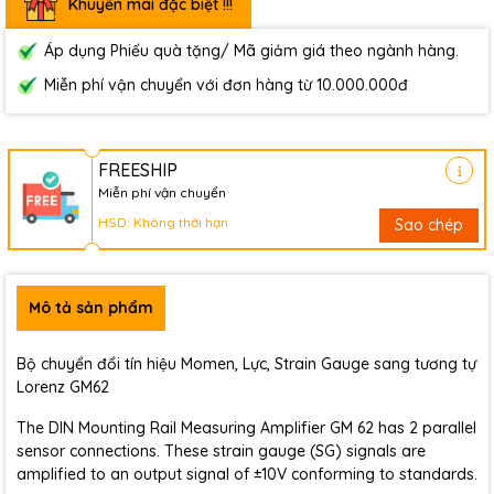
Khuyến mãi đặc biệt !!!
Áp dụng Phiếu quà tặng/ Mã giảm giá theo ngành hàng.
Miễn phí vận chuyển với đơn hàng từ 10.000.000đ
FREESHIP
Miễn phí vận chuyển
HSD: Không thời hạn
Sao chép
Mô tả sản phẩm
Bộ chuyển đổi tín hiệu Momen, Lực, Strain Gauge sang tương tự
Lorenz GM62
The DIN Mounting Rail Measuring Amplifier GM 62 has 2 parallel
sensor connections. These strain gauge (SG) signals are
amplified to an output signal of ±10V conforming to standards.