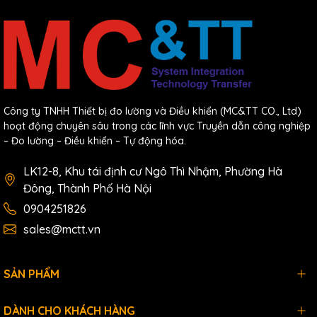
Công ty TNHH Thiết bị đo lường và Điều khiển (MC&TT CO., Ltd)
hoạt động chuyên sâu trong các lĩnh vực Truyền dẫn công nghiệp
– Đo lường – Điều khiển – Tự động hóa.
LK12-8, Khu tái định cư Ngô Thì Nhậm, Phường Hà
Đông, Thành Phố Hà Nội
0904251826
sales@mctt.vn
SẢN PHẨM
DÀNH CHO KHÁCH HÀNG