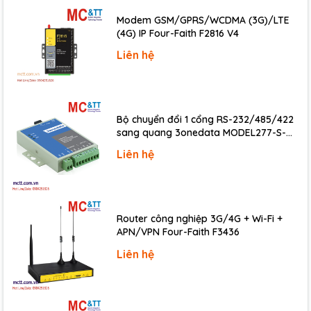
Program download port: COM1 or Ethernet Port
Modem GSM/GPRS/WCDMA (3G)/LTE
Application
(4G) IP Four-Faith F2816 V4
Liên hệ
Factory Automation
Building Automation
Home Automation
Bộ chuyển đổi 1 cổng RS-232/485/422
sang quang 3onedata MODEL277-S-
Specification
SC-20KM (Dual fiber, Single-mode, SC,
Liên hệ
20KM)
CPU
CPU
80188, 40MHz or compatible
Router công nghiệp 3G/4G + Wi-Fi +
SRAM
384K bytes
APN/VPN Four-Faith F3436
Liên hệ
Flash Memory
512K bytes
EEPROM
2K Bytes