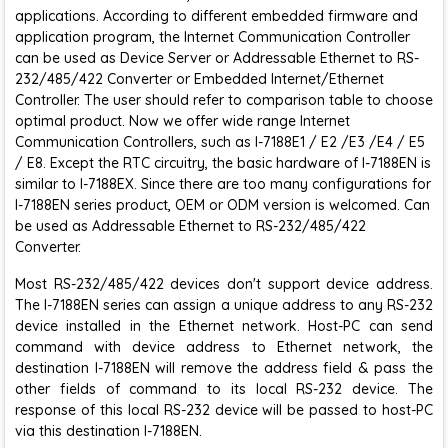
applications. According to different embedded firmware and
application program, the Internet Communication Controller
can be used as Device Server or Addressable Ethernet to RS-
232/485/422 Converter or Embedded Internet/Ethernet
Controller. The user should refer to comparison table to choose
optimal product. Now we offer wide range Internet
Communication Controllers, such as I-7188E1 / E2 /E3 /E4 / E5
/ E8. Except the RTC circuitry, the basic hardware of I-7188EN is
similar to I-7188EX. Since there are too many configurations for
I-7188EN series product, OEM or ODM version is welcomed. Can
be used as Addressable Ethernet to RS-232/485/422
Converter.
Most RS-232/485/422 devices don't support device address.
The I-7188EN series can assign a unique address to any RS-232
device installed in the Ethernet network. Host-PC can send
command with device address to Ethernet network, the
destination I-7188EN will remove the address field & pass the
other fields of command to its local RS-232 device. The
response of this local RS-232 device will be passed to host-PC
via this destination I-7188EN.