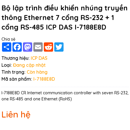
Bộ lập trình điều khiển nhúng truyền
thông Ethernet 7 cổng RS-232 + 1
cổng RS-485 ICP DAS I-7188E8D
Chia sẻ
Share
Facebook
Mastodon
Email
Reddit
Twitter
Thương hiệu:
ICP DAS
Loại:
Đang cập nhật
Tình trạng:
Còn hàng
Mã sản phẩm:
I-7188E8D
I-7188E8D CR Internet communication controller with seven RS-232,
one RS-485 and one Ethernet (RoHS)
Liên hệ