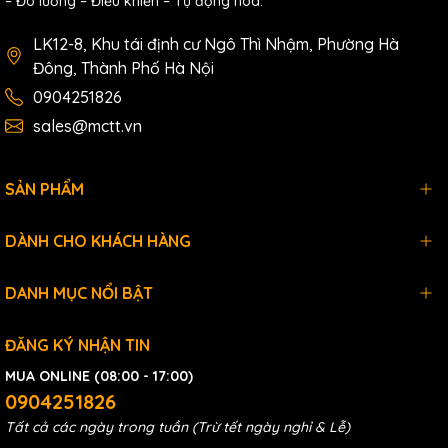
– Đo lường – Điều khiển – Tự động hóa.
LED Display
LK12-8, Khu tái định cư Ngô Thì Nhậm, Phường Hà
System LED
Yes
Đông, Thành Phố Hà Nội
Indicator
0904251826
sales@mctt.vn
Dimensions
I-7188E8(D)
123mm x 72mm x 33mm
SẢN PHẨM
Operating Environment
DÀNH CHO KHÁCH HÀNG
Operating
-25°C to +75°C
DANH MỤC NỔI BẬT
Temperature
Storage
-40°C to +80°C
ĐĂNG KÝ NHẬN TIN
Temperature
MUA ONLINE (08:00 - 17:00)
0904251826
Power
Tất cả các ngày trong tuần (Trừ tết ngày nghỉ & Lễ)