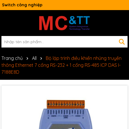
Switch công nghiệp
Trang chủ
All
Bộ lập trình điều khiển nhúng truyền
thông Ethernet 7 cổng RS-232 + 1 cổng RS-485 ICP DAS I-
7188E8D