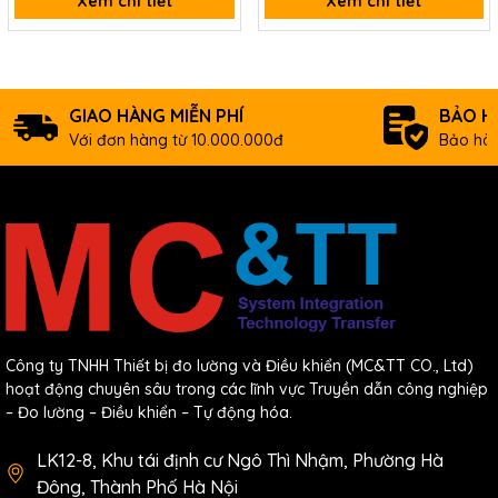
Xem chi tiết
Xem chi tiết
GIAO HÀNG MIỄN PHÍ
BẢO H
Với đơn hàng từ 10.000.000đ
Bảo hàn
Công ty TNHH Thiết bị đo lường và Điều khiển (MC&TT CO., Ltd)
hoạt động chuyên sâu trong các lĩnh vực Truyền dẫn công nghiệp
– Đo lường – Điều khiển – Tự động hóa.
LK12-8, Khu tái định cư Ngô Thì Nhậm, Phường Hà
Đông, Thành Phố Hà Nội