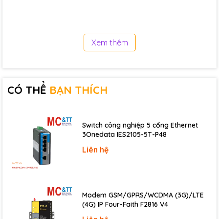
Max. Load Current
100 mA/Channel
Overload Protection
Yes
Xem thêm
Power on Value
Yes
Safe Value
Yes
CÓ THỂ
BẠN THÍCH
Power
Consumption
1 W Max.
Switch công nghiệp 5 cổng Ethernet
3Onedata IES2105-5T-P48
Mechanical
Liên hệ
Dimensions (mm)
31 x 116 x 88 (W x L x H)
Environmental
Modem GSM/GPRS/WCDMA (3G)/LTE
Operating Temperature
-25 ~ +75 °C
(4G) IP Four-Faith F2816 V4
Storage Temperature
-40 ~ +85 °C