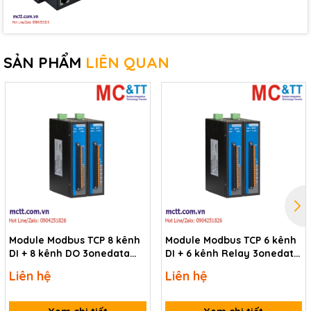
SẢN PHẨM
LIÊN QUAN
Module Modbus TCP 8 kênh
Module Modbus TCP 6 kênh
DI + 8 kênh DO 3onedata
DI + 6 kênh Relay 3onedata
RIO1000-2T-
RIO1000-2T-
Liên hệ
Liên hệ
8IO(DI)-8IO(DO)-TB-P(12-
6IO(DI)-6IO(RO)-TB-P(12-
48VDC)
48VDC)