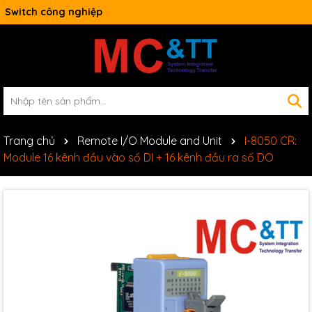
Switch công nghiệp
Trang chủ
Remote I/O Module and Unit
I-8050 CR:
Module 16 kênh đầu vào số DI + 16 kênh đầu ra số DO