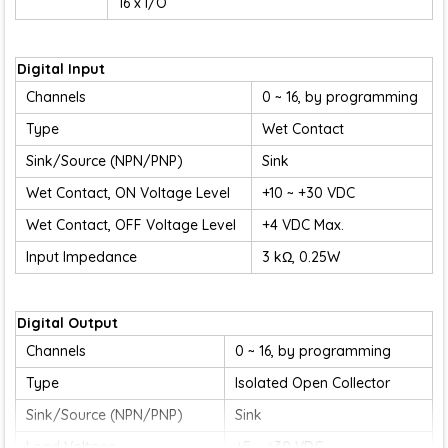
16 x I/O
Digital Input
Channels
0 ~ 16, by programming
Type
Wet Contact
Sink/Source (NPN/PNP)
Sink
Wet Contact, ON Voltage Level
+10 ~ +30 VDC
Wet Contact, OFF Voltage Level
+4 VDC Max.
Input Impedance
3 kΩ, 0.25W
Digital Output
Channels
0 ~ 16, by programming
Type
Isolated Open Collector
Sink/Source (NPN/PNP)
Sink
Load Voltage
+5 ~ +30 VDC