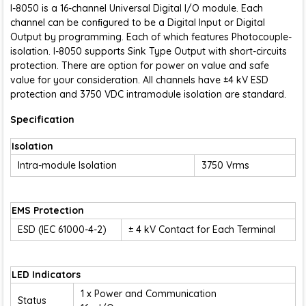
I-8050 is a 16-channel Universal Digital I/O module. Each
channel can be conﬁgured to be a Digital Input or Digital
Output by programming. Each of which features Photocouple-
isolation. I-8050 supports Sink Type Output with short-circuits
protection. There are option for power on value and safe
value for your consideration. All channels have ±4 kV ESD
protection and 3750 VDC intramodule isolation are standard.
Specification
Isolation
Intra-module Isolation
3750 Vrms
EMS Protection
ESD (IEC 61000-4-2)
± 4 kV Contact for Each Terminal
LED Indicators
1 x Power and Communication
Status