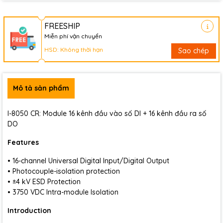
FREESHIP
Miễn phí vận chuyển
HSD: Không thời hạn
Sao chép
Mô tả sản phẩm
I-8050 CR: Module 16 kênh đầu vào số DI + 16 kênh đầu ra số
DO
Features
• 16-channel Universal Digital Input/Digital Output
• Photocouple-isolation protection
• ±4 kV ESD Protection
• 3750 VDC Intra-module Isolation
Introduction