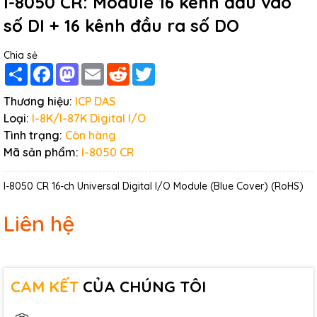
I-8050 CR: Module 16 kênh đầu vào
số DI + 16 kênh đầu ra số DO
Chia sẻ
Share
Facebook
Mastodon
Email
Reddit
Twitter
Thương hiệu:
ICP DAS
Loại:
I-8K/I-87K Digital I/O
Tình trạng:
Còn hàng
Mã sản phẩm:
I-8050 CR
I-8050 CR 16-ch Universal Digital I/O Module (Blue Cover) (RoHS)
Liên hệ
CAM KẾT
CỦA CHÚNG TÔI