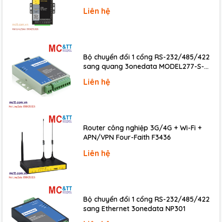
Liên hệ
Bộ chuyển đổi 1 cổng RS-232/485/422
sang quang 3onedata MODEL277-S-
SC-20KM (Dual fiber, Single-mode, SC,
Liên hệ
20KM)
Router công nghiệp 3G/4G + Wi-Fi +
APN/VPN Four-Faith F3436
Liên hệ
Bộ chuyển đổi 1 cổng RS-232/485/422
sang Ethernet 3onedata NP301