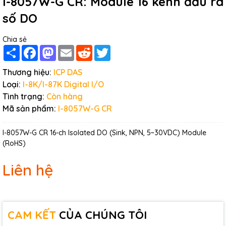
I-8057W-G CR: Module 16 kênh đầu ra
số DO
Chia sẻ
Share
Facebook
Mastodon
Email
Reddit
Twitter
Thương hiệu:
ICP DAS
Loại:
I-8K/I-87K Digital I/O
Tình trạng:
Còn hàng
Mã sản phẩm:
I-8057W-G CR
I-8057W-G CR 16-ch Isolated DO (Sink, NPN, 5~30VDC) Module
(RoHS)
Liên hệ
CAM KẾT
CỦA CHÚNG TÔI