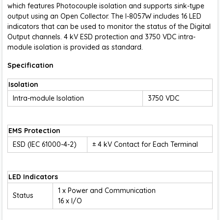
which features Photocouple isolation and supports sink-type
output using an Open Collector. The I-8057W includes 16 LED
indicators that can be used to monitor the status of the Digital
Output channels. 4 kV ESD protection and 3750 VDC intra-
module isolation is provided as standard.
Specification
Isolation
Intra-module Isolation
3750 VDC
EMS Protection
ESD (IEC 61000-4-2)
± 4 kV Contact for Each Terminal
LED Indicators
1 x Power and Communication
Status
16 x I/O