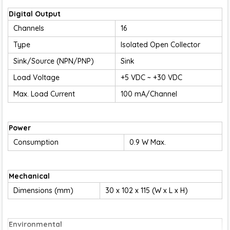
Digital Output
Channels
16
Type
Isolated Open Collector
Sink/Source (NPN/PNP)
Sink
Load Voltage
+5 VDC ~ +30 VDC
Max. Load Current
100 mA/Channel
Power
Consumption
0.9 W Max.
Mechanical
Dimensions (mm)
30 x 102 x 115 (W x L x H)
Environmental