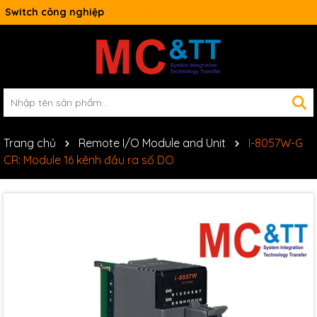
Switch công nghiệp
Trang chủ
Remote I/O Module and Unit
I-8057W-G
CR: Module 16 kênh đầu ra số DO