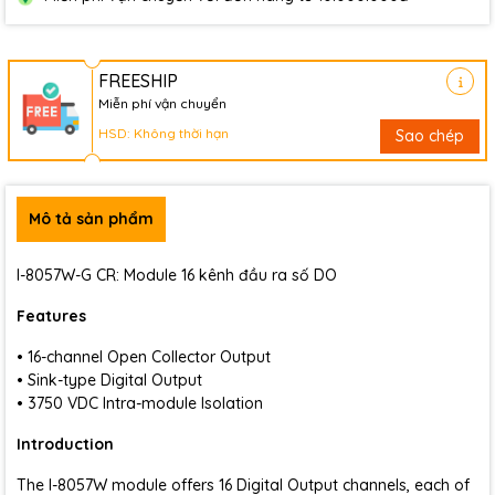
FREESHIP
Miễn phí vận chuyển
HSD: Không thời hạn
Sao chép
Mô tả sản phẩm
I-8057W-G CR: Module 16 kênh đầu ra số DO
Features
• 16-channel Open Collector Output
• Sink-type Digital Output
• 3750 VDC Intra-module Isolation
Introduction
The I-8057W module offers 16 Digital Output channels, each of