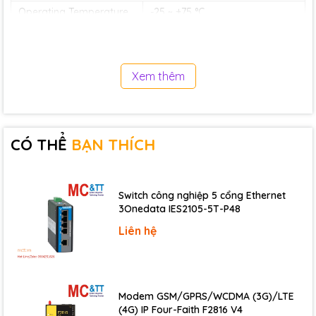
Operating Temperature
-25 ~ +75 °C
Storage Temperature
-40 ~ +85 °C
Humidity
10 ~ 90% RH, Non-condensing
Xem thêm
Download
Data sheet
Documents
CÓ THỂ
BẠN THÍCH
Ordering information
I-8057W-
16-ch Isolated DO (Sink, NPN, 5~30VDC)
Switch công nghiệp 5 cổng Ethernet
G CR
Module (RoHS)
3Onedata IES2105-5T-P48
Liên hệ
Modem GSM/GPRS/WCDMA (3G)/LTE
(4G) IP Four-Faith F2816 V4