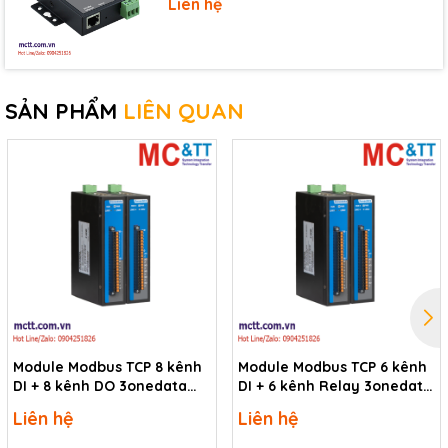
Liên hệ
SẢN PHẨM
LIÊN QUAN
Module Modbus TCP 8 kênh
Module Modbus TCP 6 kênh
DI + 8 kênh DO 3onedata
DI + 6 kênh Relay 3onedata
RIO1000-2T-
RIO1000-2T-
Liên hệ
Liên hệ
8IO(DI)-8IO(DO)-TB-P(12-
6IO(DI)-6IO(RO)-TB-P(12-
48VDC)
48VDC)