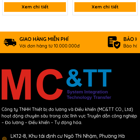
Xem chi tiết
Xem chi tiết
GIAO HÀNG MIỄN PHÍ
BẢO H
Với đơn hàng từ 10.000.000đ
Bảo hàn
Công ty TNHH Thiết bị đo lường và Điều khiển (MC&TT CO., Ltd)
hoạt động chuyên sâu trong các lĩnh vực Truyền dẫn công nghiệp
– Đo lường – Điều khiển – Tự động hóa.
LK12-8, Khu tái định cư Ngô Thì Nhậm, Phường Hà