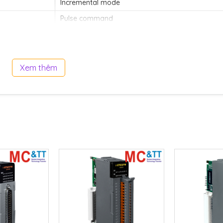
Incremental mode
Pulse command
SVON
Home, LMT+/-, NHOME, EMG
Xem thêm
INP, ALM
A/B Phase, Up/Down
32-bit
4 MHz (Max.)
32-bit
CW/CCW, PULSE/DIR
32-bit
4 MHz (Max.)