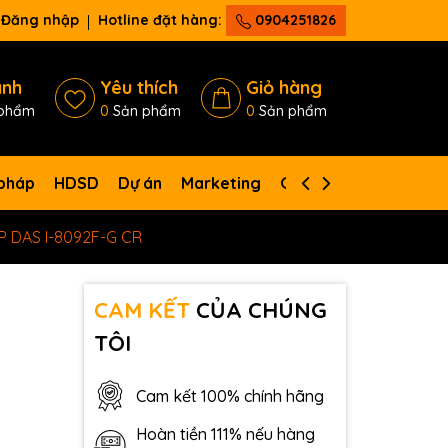
Đăng nhập
Hotline đặt hàng:
0904251826
ánh
Yêu thích
Giỏ hàng
phẩm
0
Sản phẩm
0
Sản phẩm
 pháp
HDSD
Dự án
Marketing
Giới thiệu
Liên hệ
CP DAS I-8092F-G CR
CAM KẾT
CỦA CHÚNG
TÔI
Cam kết 100% chính hãng
Hoàn tiền 111% nếu hàng