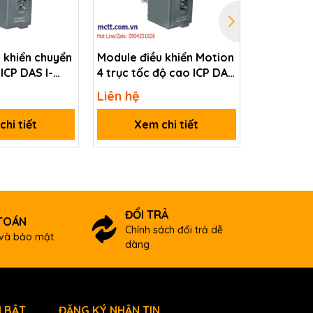
 khiển chuyển
Module điều khiển Motion
Module 16
ICP DAS I-
4 trục tốc độ cao ICP DAS
DO ICP D
R
I-8094H-G CR
CR
Liên hệ
Liên hệ
hi tiết
Xem chi tiết
Xem
ĐỔI TRẢ
TOÁN
Chính sách đổi trả dễ
và bảo mật
dàng
 BẬT
ĐĂNG KÝ NHẬN TIN