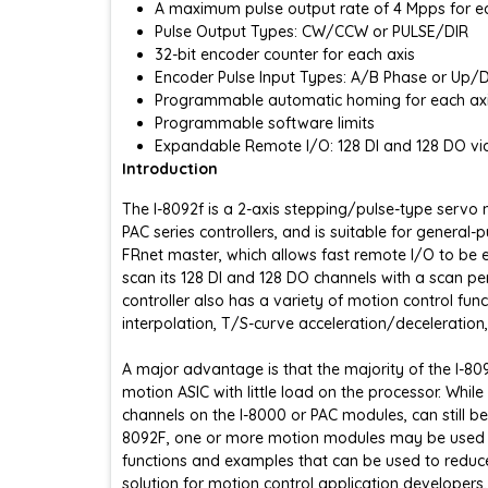
A maximum pulse output rate of 4 Mpps for e
Pulse Output Types: CW/CCW or PULSE/DIR
32-bit encoder counter for each axis
Encoder Pulse Input Types: A/B Phase or Up
Programmable automatic homing for each ax
Programmable software limits
Expandable Remote I/O: 128 DI and 128 DO via
Introduction
The I-8092f is a 2-axis stepping/pulse-type servo
PAC series controllers, and is suitable for general
FRnet master, which allows fast remote I/O to be 
scan its 128 DI and 128 DO channels with a scan peri
controller also has a variety of motion control functi
interpolation, T/S-curve acceleration/deceleration,
A major advantage is that the majority of the I-8
motion ASIC with little load on the processor. While
channels on the I-8000 or PAC modules, can still be
8092F, one or more motion modules may be used on
functions and examples that can be used to reduce
solution for motion control application developers.