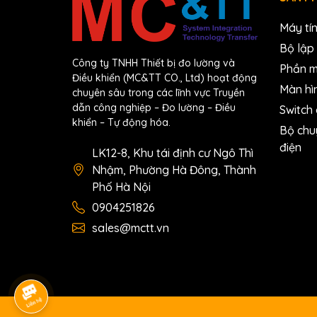
Download
Máy tí
Datasheet
Bộ lập 
Documents
Công ty TNHH Thiết bị đo lường và
Phần 
Điều khiển (MC&TT CO., Ltd) hoạt động
Ordering Information
Màn hì
chuyên sâu trong các lĩnh vực Truyền
dẫn công nghiệp – Đo lường – Điều
Switch
I-8092F-G CR
High-speed 2-axis Mot
khiển – Tự động hóa.
Bộ chu
điện
LK12-8, Khu tái định cư Ngô Thì
Nhậm, Phường Hà Đông, Thành
Phố Hà Nội
0904251826
sales@mctt.vn