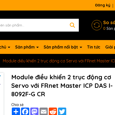
Đăng ký
So s
0
Sản 
 chủ
Sản phẩm
Sản phẩm nổi bật
Tin tức
Giải
Module điều khiển 2 trục động cơ Servo với FRnet Master I
Module điều khiển 2 trục động cơ
Servo với FRnet Master ICP DAS I-
8092F-G CR
Chia sẻ
Mã giảm giá:
Share
Facebook
Mastodon
Email
Reddit
Twitter