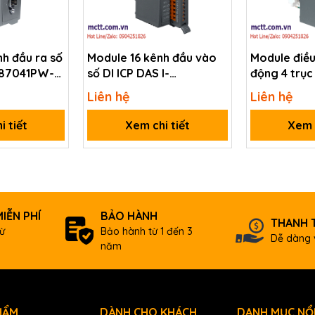
2 axes
2 axes
h đầu ra số
Module 16 kênh đầu vào
Module điều
I-87041PW-G
số DI ICP DAS I-
động 4 trục 
87053PW-G CR
8094A-G C
128 DI
Liên hệ
Liên hệ
ical isolation
i tiết
Xem chi tiết
Xem c
128 DO
ical isolation
IỄN PHÍ
BẢO HÀNH
+5 V @ 500 mA
THANH 
ừ
Bảo hành từ 1 đến 3
Dễ dàng 
năm
-20 ~ +75°C
-30 ~ +85°C
10 ~ 90% RH, Non-condensing
HẨM
DÀNH CHO KHÁCH
DANH MỤC NỔI