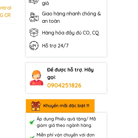
giả
ntrol
Giao hàng nhanh chóng &
-G CR
an toàn
Hàng hóa đầy đủ CO, CQ
Hỗ trợ 24/7
Để được hỗ trợ. Hãy
gọi:
0904251826
Khuyến mãi đặc biệt !!!
Áp dụng Phiếu quà tặng/ Mã
giảm giá theo ngành hàng.
Miễn phí vận chuyển với đơn