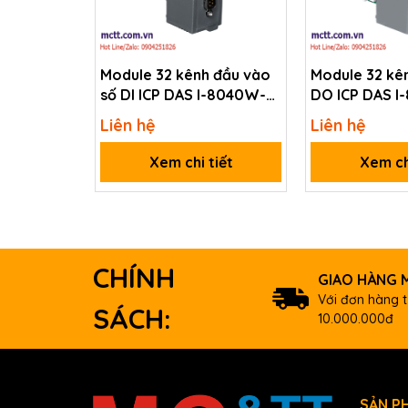
Interpolation
Circular
Linear
Module 32 kênh đầu vào
Module 32 kên
Digital Input
số DI ICP DAS I-8040W-
DO ICP DAS 
A1-G CR
CR
Channels
Expandable: 
Liên hệ
Liên hệ
Isolation
2500 Vrms opt
Xem chi tiết
Xem ch
Digital Output
Channels
Expandable: 
Isolation
2500 Vrms opt
Power
CHÍNH
GIAO HÀNG M
Consumption
Với đơn hàng t
Environment
SÁCH:
10.000.000đ
Operating Temperature
Storage Temperature
Humidity
SẢN P