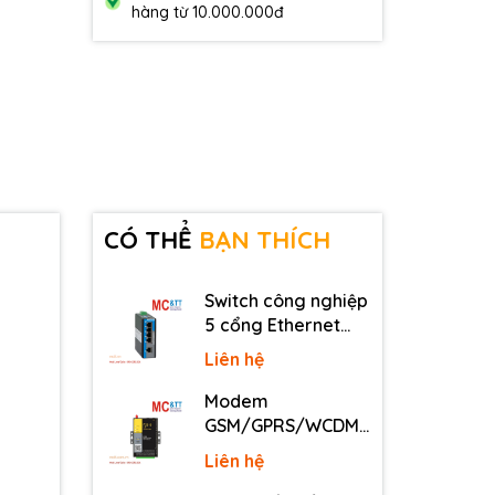
hàng từ 10.000.000đ
CÓ THỂ
BẠN THÍCH
Switch công nghiệp
5 cổng Ethernet
3Onedata IES2105-
Liên hệ
5T-P48
Modem
GSM/GPRS/WCDMA
(3G)/LTE (4G) IP
Liên hệ
Four-Faith F2816 V4