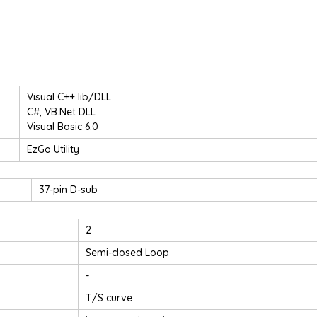
Visual C++ lib/DLL
C#, VB.Net DLL
Visual Basic 6.0
EzGo Utility
37-pin D-sub
2
Semi-closed Loop
-
T/S curve