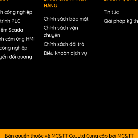
HÀNG
nh công nghiệp
Tin tức
Chính sách bảo mật
trình PLC
Giải pháp kỹ t
Chính sách vận
mềm Scada
chuyển
nh cảm ứng HMI
Chính sách đổi trả
 công nghiệp
ion Control Module with FRnet Master
Điều khoản dịch vụ
yển đổi quang
Bản quyền thuộc về MC&TT Co.,Ltd
Cung cấp bởi
MC&TT