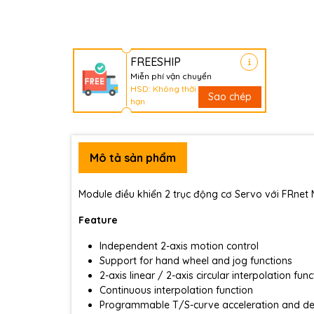
FREESHIP
Miễn phí vận chuyển
HSD: Không thời
Sao chép
hạn
Mô tả sản phẩm
Module điều khiển 2 trục động cơ Servo với FRnet
Feature
Independent 2-axis motion control
Support for hand wheel and jog functions
2-axis linear / 2-axis circular interpolation func
Continuous interpolation function
Programmable T/S-curve acceleration and de