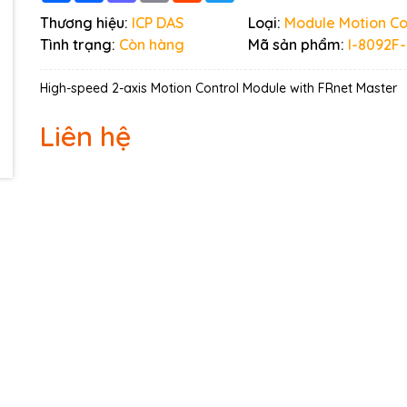
Ngày hết hạn:
Thương hiệu:
ICP DAS
Loại:
Module Motion Co
Tình trạng:
Còn hàng
Mã sản phẩm:
I-8092F
Điều kiện:
High-speed 2-axis Motion Control Module with FRnet Master
Liên hệ