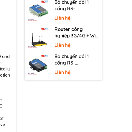
Bộ chuyển đổi 1
cổng RS-
232/485/422 sang
Liên hệ
quang 3onedata
MODEL277-S-SC-
Router công
20KM (Dual fiber,
nghiệp 3G/4G + Wi-
Single-mode, SC,
Fi + APN/VPN Four-
Liên hệ
20KM)
Faith F3436
Bộ chuyển đổi 1
0 and
cổng RS-
e
cally
232/485/422 sang
Liên hệ
motion
Ethernet 3onedata
NP301
e
/O
-
of
ive