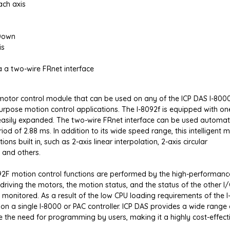
ach axis
/Down
is
 a two-wire FRnet interface
 motor control module that can be used on any of the ICP DAS I-800
-purpose motion control applications. The I-8092f is equipped with on
easily expanded. The two-wire FRnet interface can be used automati
od of 2.88 ms. In addition to its wide speed range, this intelligent 
ons built in, such as 2-axis linear interpolation, 2-axis circular
 and others.
092F motion control functions are performed by the high-performanc
 driving the motors, the motion status, and the status of the other I
 monitored. As a result of the low CPU loading requirements of the I
 a single I-8000 or PAC controller. ICP DAS provides a wide range 
 the need for programming by users, making it a highly cost-effect