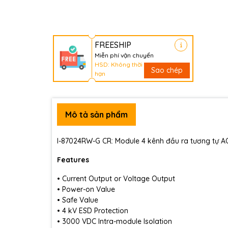
FREESHIP
Miễn phí vận chuyển
HSD: Không thời
Sao chép
hạn
Mô tả sản phẩm
I-87024RW-G CR: Module 4 kênh đầu ra tương tự A
Features
• Current Output or Voltage Output
• Power-on Value
• Safe Value
• 4 kV ESD Protection
• 3000 VDC Intra-module Isolation