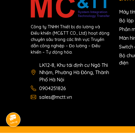
Ordering information
Máy tí
Bộ lập 
I-87024RW-G CR
4-ch A
Công ty TNHH Thiết bị đo lường và
Phần 
Điều khiển (MC&TT CO., Ltd) hoạt động
Màn hì
chuyên sâu trong các lĩnh vực Truyền
dẫn công nghiệp – Đo lường – Điều
Switch
khiển – Tự động hóa.
Bộ chu
điện
LK12-8, Khu tái định cư Ngô Thì
Nhậm, Phường Hà Đông, Thành
Phố Hà Nội
0904251826
sales@mctt.vn