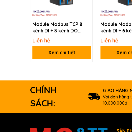
Power
1.1 W Typical
Consumption
Module Modbus TCP 8
Module Modbu
3.2 W Max. (4-cha
kênh DI + 8 kênh DO
kênh DI + 6 k
3onedata RIO1000-2T-
3onedata RI
Liên hệ
Liên hệ
8IO(DI)-8IO(DO)-TB-
6IO(DI)-6IO(
Mechanical
P(12-48VDC)
48VDC)
Xem chi tiết
Xem ch
Dimensions (mm)
Environmental
Operating Temperature
CHÍNH
Storage Temperature
GIAO HÀNG M
Với đơn hàng t
Humidity
SÁCH:
10.000.000đ
Download
Data sheet
Documents
SẢN P