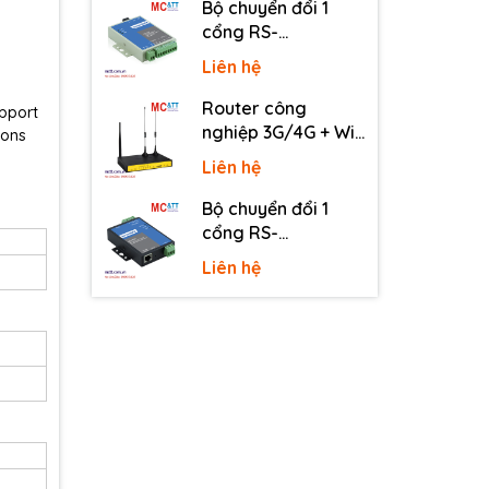
Bộ chuyển đổi 1
cổng RS-
232/485/422 sang
Liên hệ
quang 3onedata
MODEL277-S-SC-
Router công
pport
20KM (Dual fiber,
nghiệp 3G/4G + Wi-
ions
Single-mode, SC,
Fi + APN/VPN Four-
Liên hệ
20KM)
Faith F3436
Bộ chuyển đổi 1
cổng RS-
232/485/422 sang
Liên hệ
Ethernet 3onedata
NP301