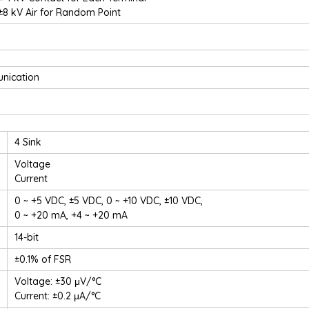
±8 kV Air for Random Point
nication
4 Sink
Voltage
Current
0 ~ +5 VDC, ±5 VDC, 0 ~ +10 VDC, ±10 VDC,
0 ~ +20 mA, +4 ~ +20 mA
14-bit
±0.1% of FSR
Voltage: ±30 μV/°C
Current: ±0.2 μA/°C