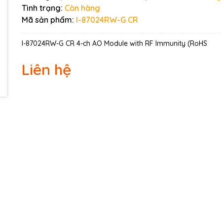
Ngày hết hạn:
Tình trạng:
Còn hàng
Mã sản phẩm:
I-87024RW-G CR
Điều kiện:
I-87024RW-G CR 4-ch AO Module with RF Immunity (RoHS
Liên hệ