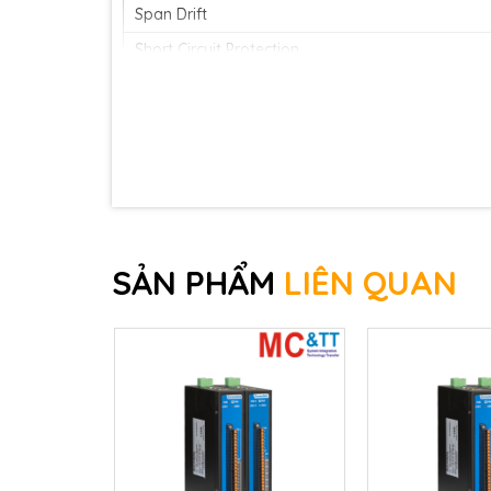
Span Drift
Short Circuit Protection
DA Output Response Time
Programmable Output Slope
Current Load Resistance
Power on Value
Safe Value
SẢN PHẨM
LIÊN QUAN
COM Ports
Ports
Baud Rate
Data Format
Protocol