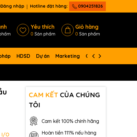
Đăng nhập
Hotline đặt hàng:
0904251826
ánh
Yêu thích
Giỏ hàng
phẩm
0
Sản phẩm
0
Sản phẩm
 pháp
HDSD
Dự án
Marketing
Giới thiệu
Liên hệ
ầu
CAM KẾT
CỦA CHÚNG
TÔI
Cam kết 100% chính hãng
Hoàn tiền 111% nếu hàng
 I/O