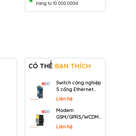
hàng từ 10.000.000đ
CÓ THỂ
BẠN THÍCH
Switch công nghiệp
5 cổng Ethernet
3Onedata IES2105-
Liên hệ
5T-P48
Modem
GSM/GPRS/WCDMA
(3G)/LTE (4G) IP
Liên hệ
Four-Faith F2816 V4