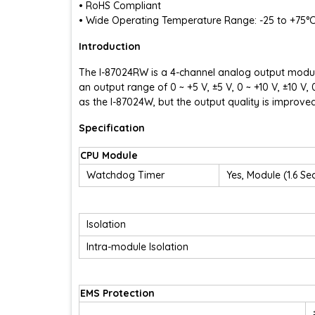
• RoHS Compliant
• Wide Operating Temperature Range: -25 to +75°
Introduction
The I-87024RW is a 4-channel analog output modul
an output range of 0 ~ +5 V, ±5 V, 0 ~ +10 V, ±10 
as the I-87024W, but the output quality is improve
Specification
CPU Module
Watchdog Timer
Yes, Module (1.6 
Isolation
Intra-module Isolation
EMS Protection