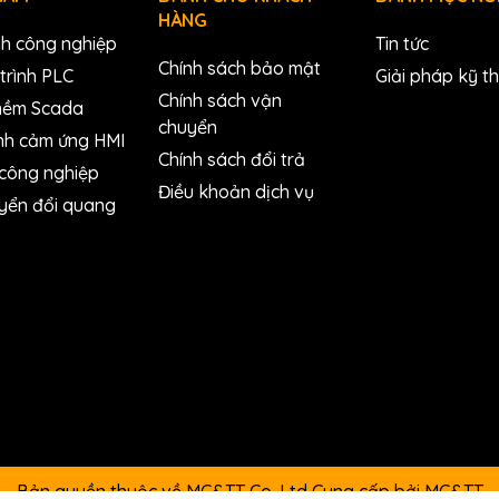
HÀNG
nh công nghiệp
Tin tức
Chính sách bảo mật
trình PLC
Giải pháp kỹ t
O Module with RF Immunity (RoHS
Chính sách vận
mềm Scada
chuyển
nh cảm ứng HMI
Chính sách đổi trả
 công nghiệp
Điều khoản dịch vụ
yển đổi quang
Bản quyền thuộc về MC&TT Co.,Ltd
Cung cấp bởi
MC&TT