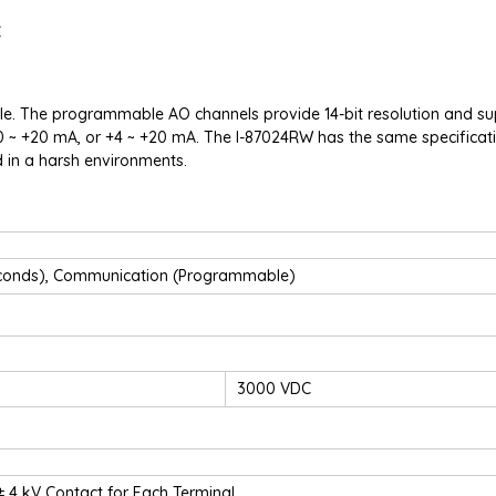
C
e. The programmable AO channels provide 14-bit resolution and su
V, 0 ~ +20 mA, or +4 ~ +20 mA. The I-87024RW has the same specificat
d in a harsh environments.
Seconds), Communication (Programmable)
3000 VDC
± 4 kV Contact for Each Terminal