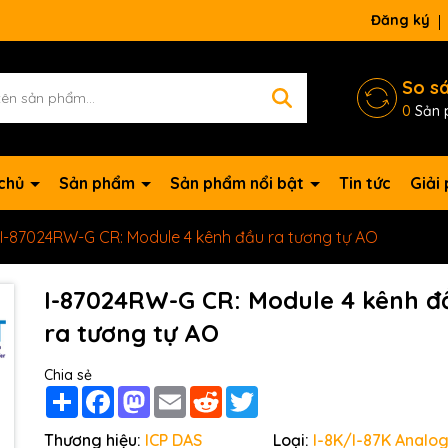
Đăng ký
So s
0
Sản 
 chủ
Sản phẩm
Sản phẩm nổi bật
Tin tức
Giải
I-87024RW-G CR: Module 4 kênh đầu ra tương tự AO
I-87024RW-G CR: Module 4 kênh đ
ra tương tự AO
Chia sẻ
Share
Facebook
Mastodon
Email
Reddit
Twitter
Mã giảm giá:
Thương hiệu:
ICP DAS
Loại:
I-8K/I-87K Analog