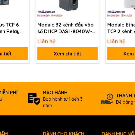
s TCP 6
Module 32 kênh đầu vào
Module Eth
nnels Output, 20 mA at 10 V)
ênh Relay
số DI ICP DAS I-8040W-
TCP 2 kênh 
O1000-2T-
A1-G CR
tET-AD2 CR
Liên hệ
Liên hệ
RO)-TB-P(12-
i tiết
Xem chi tiết
Xem c
30 x 102 x 115 (W x L x H)
-25 ~ +75 °C
-40 ~ +85 °C
IỄN PHÍ
BẢO HÀNH
THANH 
ừ
Bảo hành từ 1 đến 3
10 ~ 95% RH, Non-condensing
Dễ dàng 
năm
HẨM
DÀNH CHO KHÁCH
DANH MỤC NỔI