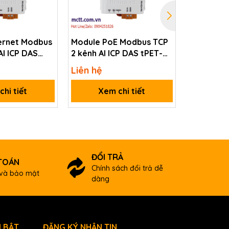
ernet Modbus
Module PoE Modbus TCP
Module P
AI ICP DAS
2 kênh AI ICP DAS tPET-
2 kênh đầ
AD2 CR
tPET-DA2
Liên hệ
Liên hệ
hi tiết
Xem chi tiết
Xem
ĐỔI TRẢ
TOÁN
Chính sách đổi trả dễ
và bảo mật
dàng
 BẬT
ĐĂNG KÝ NHẬN TIN