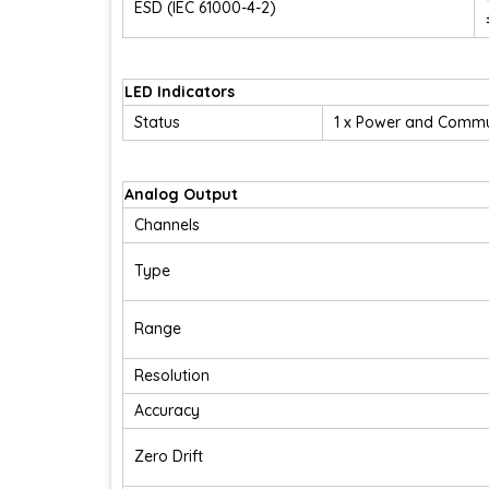
ESD (IEC 61000-4-2)
LED Indicators
Status
1 x Power and Commu
Analog Output
Channels
Type
Range
Resolution
Accuracy
Zero Drift