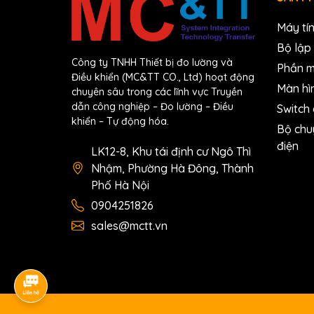
Documents
Máy tí
Ordering information
Bộ lập 
Công ty TNHH Thiết bị đo lường và
Phần 
I-87054 CR
8-ch Isolated DI (Wet) and 8
Điều khiển (MC&TT CO., Ltd) hoạt động
Màn hì
chuyên sâu trong các lĩnh vực Truyền
dẫn công nghiệp – Đo lường – Điều
Switch
khiển – Tự động hóa.
Bộ chu
điện
LK12-8, Khu tái định cư Ngô Thì
Nhậm, Phường Hà Đông, Thành
Phố Hà Nội
0904251826
sales@mctt.vn