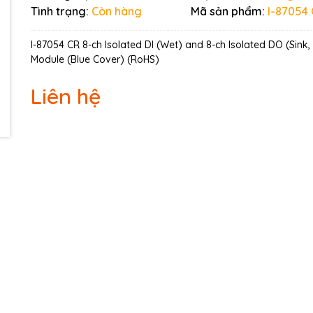
Ngày hết hạn:
Tình trạng:
Còn hàng
Mã sản phẩm:
I-87054
Điều kiện:
I-87054 CR 8-ch Isolated DI (Wet) and 8-ch Isolated DO (Sink
Module (Blue Cover) (RoHS)
Liên hệ