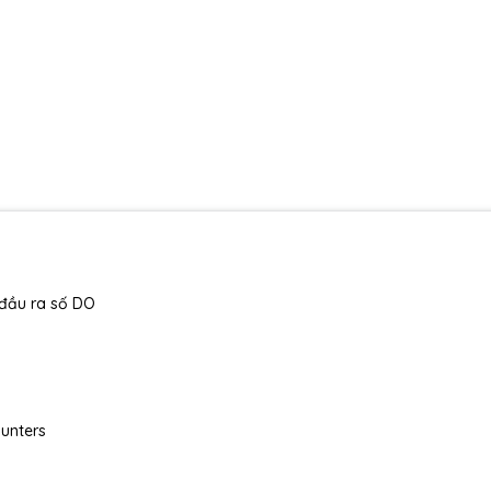
 đầu ra số DO
ounters