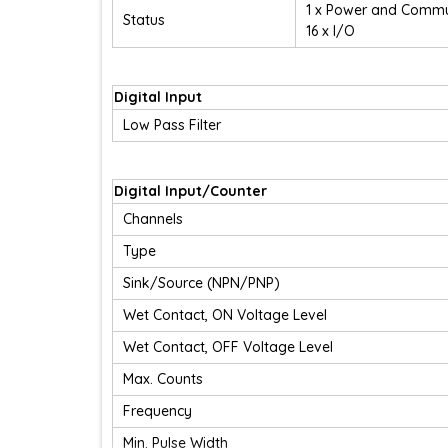
1 x Power and Commu
Status
16 x I/O
Digital Input
Low Pass Filter
Digital Input/Counter
Channels
Type
Sink/Source (NPN/PNP)
Wet Contact, ON Voltage Level
Wet Contact, OFF Voltage Level
Max. Counts
Frequency
Min. Pulse Width