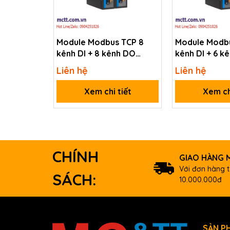
Protocol
Module Modbus TCP 8
Module Modbu
Power
kênh DI + 8 kênh DO
kênh DI + 6 k
Consumption
3onedata RIO1000-2T-
3onedata RI
Liên hệ
Liên hệ
8IO(DI)-8IO(DO)-TB-
6IO(DI)-6IO(
P(12-48VDC)
48VDC)
Xem chi tiết
Xem ch
Mechanical
Dimensions (mm)
Environmental
CHÍNH
Operating Temperature
GIAO HÀNG M
Với đơn hàng t
Storage Temperature
SÁCH:
10.000.000đ
Humidity
Download
Data sheet
SẢN P