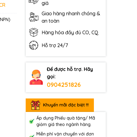
giả
 CR
Giao hàng nhanh chóng &
, NPN)
an toàn
Hàng hóa đầy đủ CO, CQ
Hỗ trợ 24/7
Để được hỗ trợ. Hãy
gọi:
0904251826
Khuyến mãi đặc biệt !!!
Áp dụng Phiếu quà tặng/ Mã
giảm giá theo ngành hàng.
Miễn phí vận chuyển với đơn