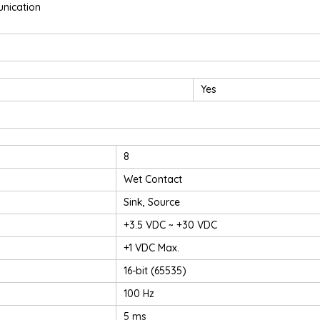
nication
Yes
8
Wet Contact
Sink, Source
+3.5 VDC ~ +30 VDC
+1 VDC Max.
16-bit (65535)
100 Hz
5 ms