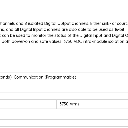
channels and 8 isolated Digital Output channels. Either sink- or sour
ns, and all Digital Input channels are also able to be used as 16-bit
t can be used to monitor the status of the Digital Input and Digital 
ng both power-on and safe values. 3750 VDC intra-module isolation a
Seconds), Communication (Programmable)
3750 Vrms