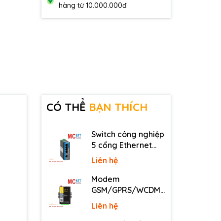
hàng từ 10.000.000đ
CÓ THỂ
BẠN THÍCH
Switch công nghiệp
5 cổng Ethernet
3Onedata IES2105-
Liên hệ
5T-P48
Modem
GSM/GPRS/WCDMA
(3G)/LTE (4G) IP
Liên hệ
Four-Faith F2816 V4