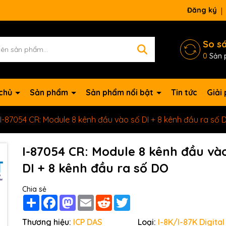
Đăng ký
So s
0
Sản 
 chủ
Sản phẩm
Sản phẩm nổi bật
Tin tức
Giải
I-87054 CR: Module 8 kênh đầu vào số DI + 8 kênh đầu ra số 
I-87054 CR: Module 8 kênh đầu và
DI + 8 kênh đầu ra số DO
Chia sẻ
Share
Facebook
Mastodon
Email
Reddit
Twitter
Mã giảm giá:
Thương hiệu:
ICP DAS
Loại:
I-8K/I-87K Digital