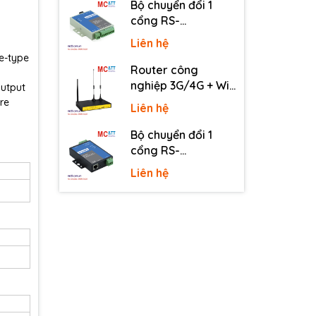
Bộ chuyển đổi 1
cổng RS-
232/485/422 sang
Liên hệ
quang 3onedata
ce-type
MODEL277-S-SC-
Router công
20KM (Dual fiber,
nghiệp 3G/4G + Wi-
Output
Single-mode, SC,
Fi + APN/VPN Four-
re
Liên hệ
20KM)
Faith F3436
Bộ chuyển đổi 1
cổng RS-
232/485/422 sang
Liên hệ
Ethernet 3onedata
NP301