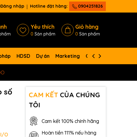
Đăng nhập
Hotline đặt hàng:
0904251826
ánh
Yêu thích
Giỏ hàng
phẩm
0
Sản phẩm
0
Sản phẩm
 pháp
HDSD
Dự án
Marketing
Giới thiệu
Liên hệ
DO
o số
CAM KẾT
CỦA CHÚNG
TÔI
Cam kết 100% chính hãng
Hoàn tiền 111% nếu hàng
 I/O