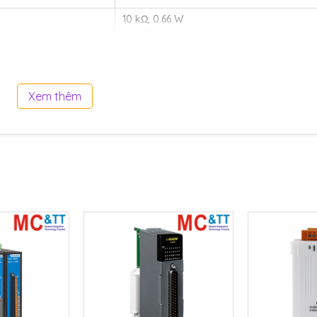
10 kΩ, 0.66 W
8
Xem thêm
Open Collector
Sink
+5 VDC ~ +30 VDC
375 mA/channel
Yes
Yes
115200 bps
N, 8, 1