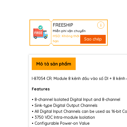
FREESHIP
Miễn phí vận chuyển
HSD: Không thời
Sao chép
hạn
Mô tả sản phẩm
I-87054 CR: Module 8 kênh đầu vào số DI + 8 kênh
Features
• 8-channel Isolated Digital Input and 8-channel
• Sink-type Digital Output Channels
• All Digital Input Channels can be used as 16-bit C
• 3750 VDC Intra-module Isolation
• Configurable Power-on Value