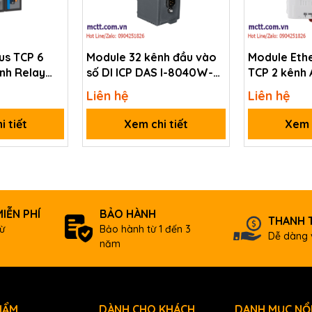
DCON
s TCP 6
Module 32 kênh đầu vào
Module Eth
ênh Relay
số DI ICP DAS I-8040W-
TCP 2 kênh 
0.9 W Max.
O1000-2T-
A1-G CR
tET-AD2 CR
Liên hệ
Liên hệ
RO)-TB-P(12-
i tiết
Xem chi tiết
Xem c
31 x 116 x 88 (W x L x H)
-25 ~ +75 °C
IỄN PHÍ
BẢO HÀNH
THANH 
ừ
Bảo hành từ 1 đến 3
-30 ~ +75 °C
Dễ dàng 
năm
5 ~ 95% RH, Non-condensing
HẨM
DÀNH CHO KHÁCH
DANH MỤC NỔI