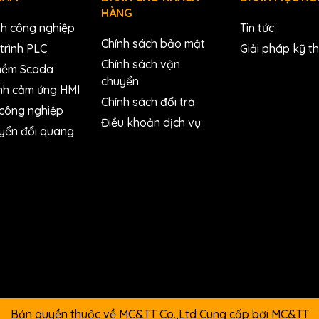
HÀNG
nh công nghiệp
Tin tức
Chính sách bảo mật
trình PLC
Giải pháp kỹ t
Chính sách vận
mềm Scada
-ch Isolated DO (Sink, NPN) Module (Blue Cover) (RoHS)
chuyển
nh cảm ứng HMI
Chính sách đổi trả
 công nghiệp
Điều khoản dịch vụ
yển đổi quang
Bản quyền thuộc về MC&TT Co.,Ltd
Cung cấp bởi
MC&TT