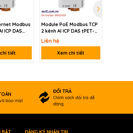
ernet Modbus
Module PoE Modbus TCP
Module P
AI ICP DAS
2 kênh AI ICP DAS tPET-
2 kênh đầ
AD2 CR
tPET-DA2
Liên hệ
Liên hệ
hi tiết
Xem chi tiết
Xem
ĐỔI TRẢ
TOÁN
Chính sách đổi trả dễ
và bảo mật
dàng
 BẬT
ĐĂNG KÝ NHẬN TIN