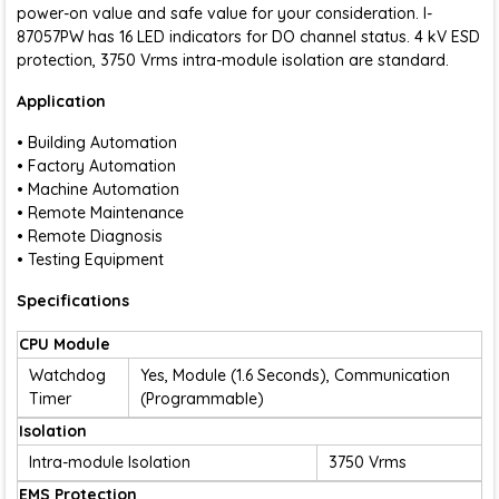
power-on value and safe value for your consideration. I-
87057PW has 16 LED indicators for DO channel status. 4 kV ESD
protection, 3750 Vrms intra-module isolation are standard.
Application
• Building Automation
• Factory Automation
• Machine Automation
• Remote Maintenance
• Remote Diagnosis
• Testing Equipment
Specifications
CPU Module
Watchdog
Yes, Module (1.6 Seconds), Communication
Timer
(Programmable)
Isolation
Intra-module Isolation
3750 Vrms
EMS Protection