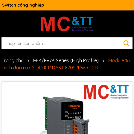
Switch công nghiệp
Trang chủ
I-8K/I-87K Series (High Profile)
Module 16
kênh đầu ra số DO ICP DAS I-87057PW-G CR