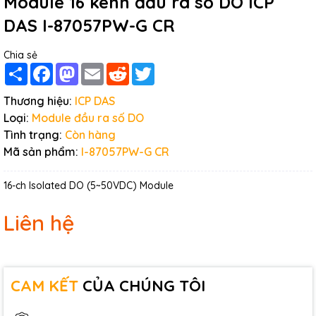
Module 16 kênh đầu ra số DO ICP
DAS I-87057PW-G CR
Chia sẻ
Share
Facebook
Mastodon
Email
Reddit
Twitter
Thương hiệu:
ICP DAS
Loại:
Module đầu ra số DO
Tình trạng:
Còn hàng
Mã sản phẩm:
I-87057PW-G CR
16-ch Isolated DO (5~50VDC) Module
Liên hệ
CAM KẾT
CỦA CHÚNG TÔI