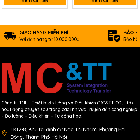
Xem chi tiết
Xem chi tiết
GIAO HÀNG MIỄN PHÍ
BẢO H
Với đơn hàng từ 10.000.000đ
Bảo hàn
Công ty TNHH Thiết bị đo lường và Điều khiển (MC&TT CO., Ltd)
hoạt động chuyên sâu trong các lĩnh vực Truyền dẫn công nghiệp
– Đo lường – Điều khiển – Tự động hóa.
LK12-8, Khu tái định cư Ngô Thì Nhậm, Phường Hà
Đông, Thành Phố Hà Nội