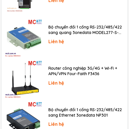
Liên hệ
Datasheet
Documents
Bộ chuyển đổi 1 cổng RS-232/485/422
Ordering Information
sang quang 3onedata MODEL277-S-
SC-20KM (Dual fiber, Single-mode, SC,
I-
Liên hệ
16-ch Isolated DO (Sink, NPN, 5~50VDC) Module
20KM)
87057PW-
with Overload Protection (RoHS)
G CR
Router công nghiệp 3G/4G + Wi-Fi +
APN/VPN Four-Faith F3436
Liên hệ
Bộ chuyển đổi 1 cổng RS-232/485/422
sang Ethernet 3onedata NP301
Liên hệ