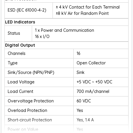
± 4 kV Contact for Each Terminal
ESD (IEC 61000-4-2)
±8 kV Air for Random Point
LED Indicators
1 x Power and Communication
Status
16 x I/O
Digital Output
Channels
16
Type
Open Collector
Sink/Source (NPN/PNP)
Sink
Load Voltage
+5 VDC ~ +50 VDC
Load Current
700 mA/channel
Overvoltage Protection
60 VDC
Overload Protection
Yes
Short-circuit Protection
Yes, 1.4 A
Power on Value
Yes