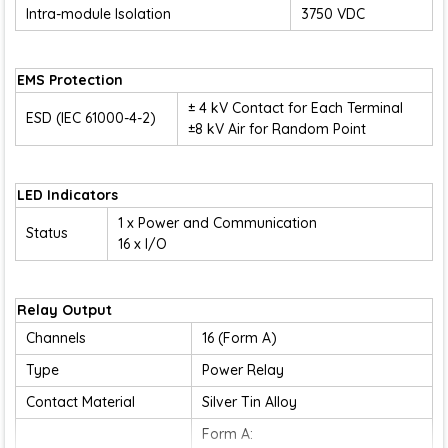
Intra-module Isolation
3750 VDC
EMS Protection
± 4 kV Contact for Each Terminal
ESD (IEC 61000-4-2)
±8 kV Air for Random Point
LED Indicators
1 x Power and Communication
Status
16 x I/O
Relay Output
Channels
16 (Form A)
Type
Power Relay
Contact Material
Silver Tin Alloy
Form A: