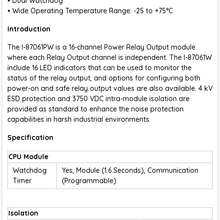
• Dual Watchdog
• Wide Operating Temperature Range: -25 to +75°C
Introduction
The I-87061PW is a 16-channel Power Relay Output module
where each Relay Output channel is independent. The I-87061W
include 16 LED indicators that can be used to monitor the
status of the relay output, and options for configuring both
power-on and safe relay output values are also available. 4 kV
ESD protection and 3750 VDC intra-module isolation are
provided as standard to enhance the noise protection
capabilities in harsh industrial environments.
Specification
CPU Module
Watchdog
Yes, Module (1.6 Seconds), Communication
Timer
(Programmable)
Isolation