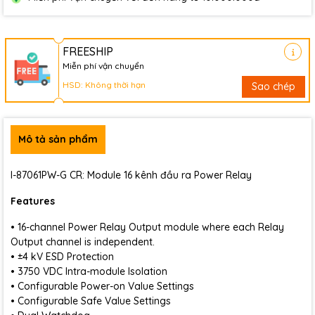
FREESHIP
Miễn phí vận chuyển
HSD: Không thời hạn
Sao chép
Mô tả sản phẩm
I-87061PW-G CR: Module 16 kênh đầu ra Power Relay
Features
• 16-channel Power Relay Output module where each Relay
Output channel is independent.
• ±4 kV ESD Protection
• 3750 VDC Intra-module Isolation
• Configurable Power-on Value Settings
• Configurable Safe Value Settings