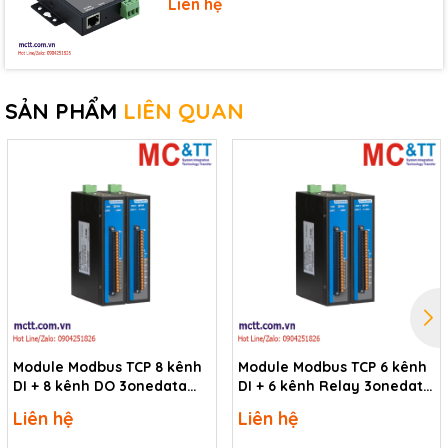
Liên hệ
Ordering information
I-
16-ch Form A Power Relay Module (Each relay
87061PW-
channel is independent) (3A Rating Current)
G CR
(RoHS)
SẢN PHẨM
LIÊN QUAN
Module Modbus TCP 8 kênh
Module Modbus TCP 6 kênh
DI + 8 kênh DO 3onedata
DI + 6 kênh Relay 3onedata
RIO1000-2T-
RIO1000-2T-
Liên hệ
Liên hệ
8IO(DI)-8IO(DO)-TB-P(12-
6IO(DI)-6IO(RO)-TB-P(12-
48VDC)
48VDC)