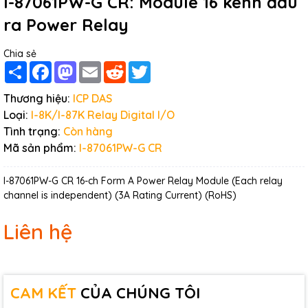
I-87061PW-G CR: Module 16 kênh đầu
ra Power Relay
Chia sẻ
Share
Facebook
Mastodon
Email
Reddit
Twitter
Thương hiệu:
ICP DAS
Loại:
I-8K/I-87K Relay Digital I/O
Tình trạng:
Còn hàng
Mã sản phẩm:
I-87061PW-G CR
I-87061PW-G CR 16-ch Form A Power Relay Module (Each relay
channel is independent) (3A Rating Current) (RoHS)
Liên hệ
CAM KẾT
CỦA CHÚNG TÔI