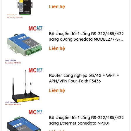
Liên hệ
Power
Consumption
1.9 W Max.
Bộ chuyển đổi 1 cổng RS-232/485/422
sang quang 3onedata MODEL277-S-
Mechanical
SC-20KM (Dual fiber, Single-mode, SC,
Liên hệ
Dimensions (mm)
30 x 100 x 114 (W x L x H)
20KM)
Environmental
Router công nghiệp 3G/4G + Wi-Fi +
Operating Temperature
-25 ~ +75 °C
APN/VPN Four-Faith F3436
Storage Temperature
-40 ~ +85 °C
Liên hệ
Humidity
10 ~ 95% RH, Non-condensing
Download
Data sheet
Bộ chuyển đổi 1 cổng RS-232/485/422
sang Ethernet 3onedata NP301
Documents