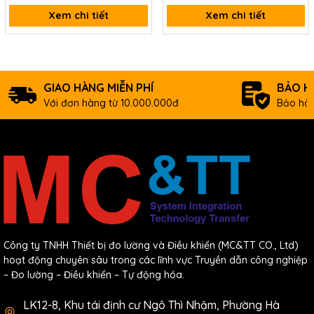
Xem chi tiết
Xem chi tiết
GIAO HÀNG MIỄN PHÍ
BẢO H
Với đơn hàng từ 10.000.000đ
Bảo hàn
Công ty TNHH Thiết bị đo lường và Điều khiển (MC&TT CO., Ltd)
hoạt động chuyên sâu trong các lĩnh vực Truyền dẫn công nghiệp
– Đo lường – Điều khiển – Tự động hóa.
LK12-8, Khu tái định cư Ngô Thì Nhậm, Phường Hà