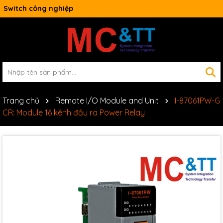
Switch công nghiệp
Trang chủ
Remote I/O Module and Unit
I-87061PW-G
CR: Module 16 kênh đầu ra Power Relay