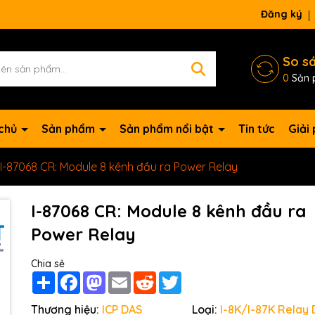
Đăng ký
So s
0
Sản 
 chủ
Sản phẩm
Sản phẩm nổi bật
Tin tức
Giải
I-87068 CR: Module 8 kênh đầu ra Power Relay
I-87068 CR: Module 8 kênh đầu ra
Power Relay
Chia sẻ
Share
Facebook
Mastodon
Email
Reddit
Twitter
Mã giảm giá:
Thương hiệu:
ICP DAS
Loại:
I-8K/I-87K Relay D