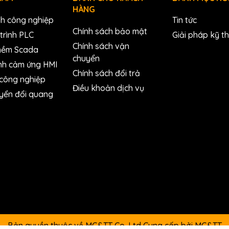
HÀNG
nh công nghiệp
Tin tức
Chính sách bảo mật
trình PLC
Giải pháp kỹ t
Chính sách vận
mềm Scada
chuyển
nh cảm ứng HMI
Chính sách đổi trả
 công nghiệp
Điều khoản dịch vụ
yển đổi quang
Bản quyền thuộc về MC&TT Co.,Ltd
Cung cấp bởi
MC&TT