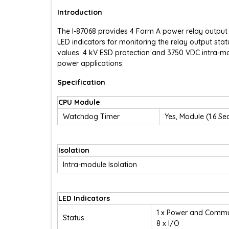
Introduction
The I-87068 provides 4 Form A power relay output 
LED indicators for monitoring the relay output sta
values. 4 kV ESD protection and 3750 VDC intra-modu
power applications.
Specification
CPU Module
Watchdog Timer
Yes, Module (1.6 
Isolation
Intra-module Isolation
LED Indicators
1 x Power and Commu
Status
8 x I/O