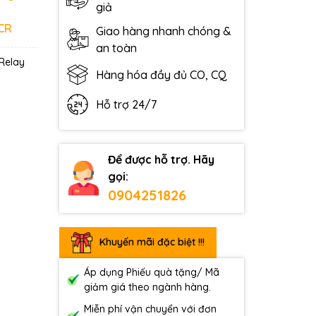
giả
 CR
Giao hàng nhanh chóng &
an toàn
Relay
Hàng hóa đầy đủ CO, CQ
Hỗ trợ 24/7
Để được hỗ trợ. Hãy
gọi:
0904251826
Khuyến mãi đặc biệt !!!
Áp dụng Phiếu quà tặng/ Mã
giảm giá theo ngành hàng.
Miễn phí vận chuyển với đơn