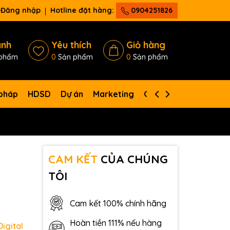
Đăng nhập
Hotline đặt hàng:
0904251826
ánh
Yêu thích
Giỏ hàng
phẩm
0
Sản phẩm
0
Sản phẩm
 pháp
HDSD
Dự án
Marketing
Giới thiệu
Liên hệ
CAM KẾT
CỦA CHÚNG
TÔI
Cam kết 100% chính hãng
Hoàn tiền 111% nếu hàng
igital