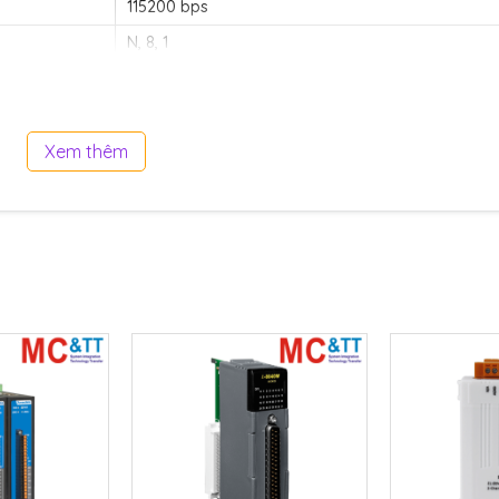
115200 bps
N, 8, 1
DCON
Xem thêm
1.8 W Max.
31 x 116 x 88 (W x L x H)
-25 ~ +75 °C
-30 ~ +75 °C
5 ~ 95% RH, Non-condensing