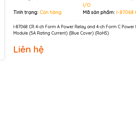
Ngày hết hạn:
I/O
Tình trạng:
Còn hàng
Mã sản phẩm:
I-87068
Điều kiện:
I-87068 CR 4-ch Form A Power Relay and 4-ch Form C Power 
Module (5A Rating Current) (Blue Cover) (RoHS)
Liên hệ