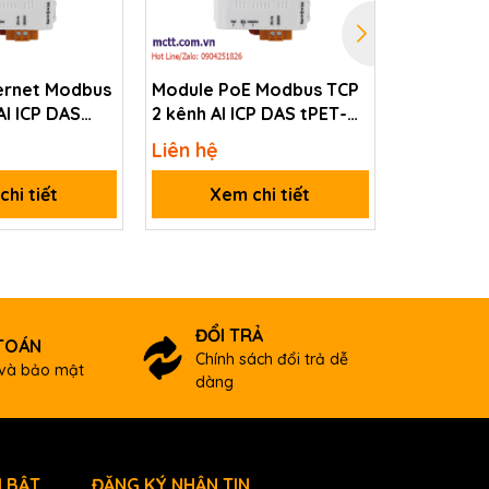
ernet Modbus
Module PoE Modbus TCP
Module P
AI ICP DAS
2 kênh AI ICP DAS tPET-
2 kênh đầ
AD2 CR
tPET-DA2
Liên hệ
Liên hệ
oHS)
hi tiết
Xem chi tiết
Xem
ĐỔI TRẢ
TOÁN
Chính sách đổi trả dễ
và bảo mật
dàng
 BẬT
ĐĂNG KÝ NHẬN TIN