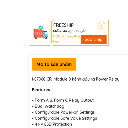
FREESHIP
Miễn phí vận chuyển
HSD: Không thời
Sao chép
hạn
Mô tả sản phẩm
I-87068 CR: Module 8 kênh đầu ra Power Relay
Features
• Form A & Form C Relay Output
• Dual Watchdog
• Configurable Power-on Settings
• Configurable Safe Value Settings
• 4 kV ESD Protection