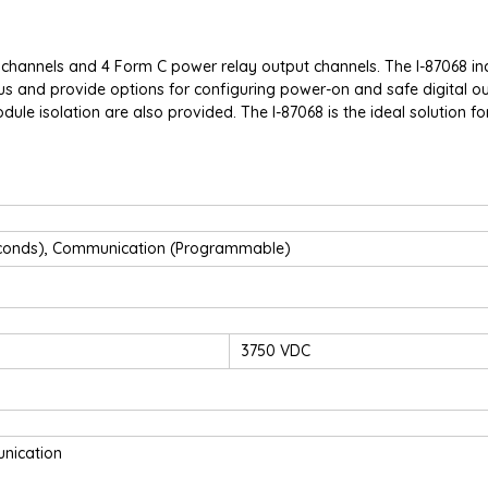
channels and 4 Form C power relay output channels. The I-87068 in
tus and provide options for configuring power-on and safe digital o
le isolation are also provided. The I-87068 is the ideal solution fo
Seconds), Communication (Programmable)
3750 VDC
nication