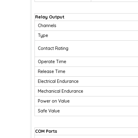
Relay Output
Channels
Type
Contact Rating
Operate Time
Release Time
Electrical Endurance
Mechanical Endurance
Power on Value
Safe Value
COM Ports