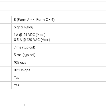
8 (Form A × 4, Form C × 4)
Signal Relay
1 A @ 24 VDC (Max.)
0.5 A @ 120 VAC (Max.)
7 ms (typical)
3 ms (typical)
105 ops
10*106 ops
Yes
Yes