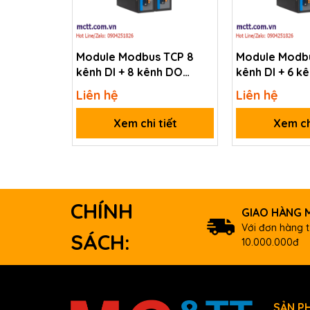
Data sheet
Documents
Module Modbus TCP 8
Module Modbu
kênh DI + 8 kênh DO
kênh DI + 6 k
Ordering information
3onedata RIO1000-2T-
3onedata RI
Liên hệ
Liên hệ
8IO(DI)-8IO(DO)-TB-
6IO(DI)-6IO(
I-87068 CR
4-ch Form A Power Relay and 4-
P(12-48VDC)
48VDC)
Xem chi tiết
Xem ch
CHÍNH
GIAO HÀNG M
Với đơn hàng t
SÁCH:
10.000.000đ
SẢN P