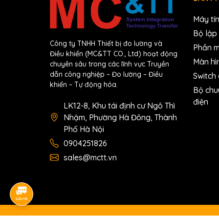
Máy tí
Bộ lập 
Công ty TNHH Thiết bị đo lường và
Phần 
Điều khiển (MC&TT CO., Ltd) hoạt động
Màn hì
chuyên sâu trong các lĩnh vực Truyền
dẫn công nghiệp – Đo lường – Điều
Switch
khiển – Tự động hóa.
Bộ chu
điện
LK12-8, Khu tái định cư Ngô Thì
Nhậm, Phường Hà Đông, Thành
Phố Hà Nội
0904251826
sales@mctt.vn