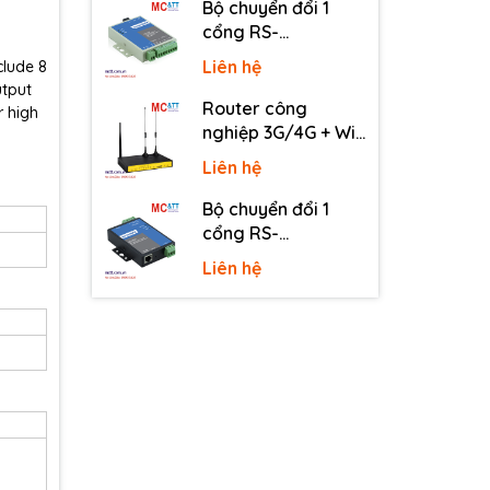
Bộ chuyển đổi 1
cổng RS-
232/485/422 sang
Liên hệ
clude 8
quang 3onedata
utput
MODEL277-S-SC-
Router công
r high
20KM (Dual fiber,
nghiệp 3G/4G + Wi-
Single-mode, SC,
Fi + APN/VPN Four-
Liên hệ
20KM)
Faith F3436
Bộ chuyển đổi 1
cổng RS-
232/485/422 sang
Liên hệ
Ethernet 3onedata
NP301