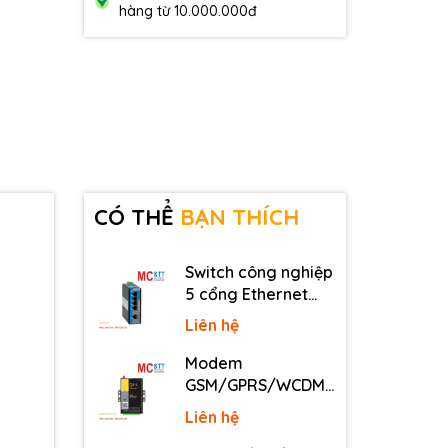
hàng từ 10.000.000đ
CÓ THỂ
BẠN THÍCH
Switch công nghiệp
5 cổng Ethernet
3Onedata IES2105-
Liên hệ
5T-P48
Modem
GSM/GPRS/WCDMA
(3G)/LTE (4G) IP
Liên hệ
Four-Faith F2816 V4