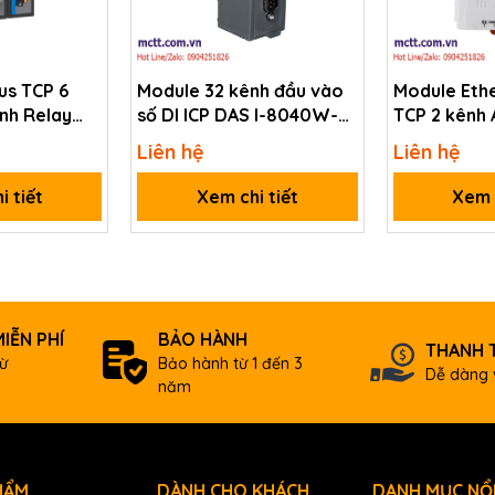
s TCP 6
Module 32 kênh đầu vào
Module Eth
ênh Relay
số DI ICP DAS I-8040W-
TCP 2 kênh 
O1000-2T-
A1-G CR
tET-AD2 CR
Liên hệ
Liên hệ
RO)-TB-P(12-
ch Form C Power Relay Module (5A Rating Current) (Blue Cover) (R
i tiết
Xem chi tiết
Xem c
IỄN PHÍ
BẢO HÀNH
THANH 
ừ
Bảo hành từ 1 đến 3
Dễ dàng 
năm
HẨM
DÀNH CHO KHÁCH
DANH MỤC NỔI