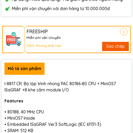
Miễn phí vận chuyển với đơn hàng từ 10.000.000đ
FREESHIP
Miễn phí vận chuyển
HSD: Không thời hạn
Sao chép
Mô tả sản phẩm
I-8817 CR: Bộ lập trình nhúng PAC 80186-80 CPU + MiniOS7
ISaGRAF +8 khe cắm module I/O
Features
• 80188, 40 MHz CPU
• MiniOS7 Inside
• Embedded ISaGRAF Ver.3 SoftLogic (IEC 61131-3)
• SRAM: 512 KB