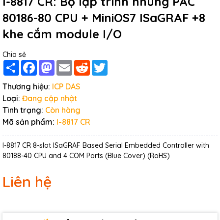
I-8817 CR: Bộ lập trình nhúng PAC
80186-80 CPU + MiniOS7 ISaGRAF +8
khe cắm module I/O
Chia sẻ
Share
Facebook
Mastodon
Email
Reddit
Twitter
Thương hiệu:
ICP DAS
Loại:
Đang cập nhật
Tình trạng:
Còn hàng
Mã sản phẩm:
I-8817 CR
I-8817 CR 8-slot ISaGRAF Based Serial Embedded Controller with
80188-40 CPU and 4 COM Ports (Blue Cover) (RoHS)
Liên hệ