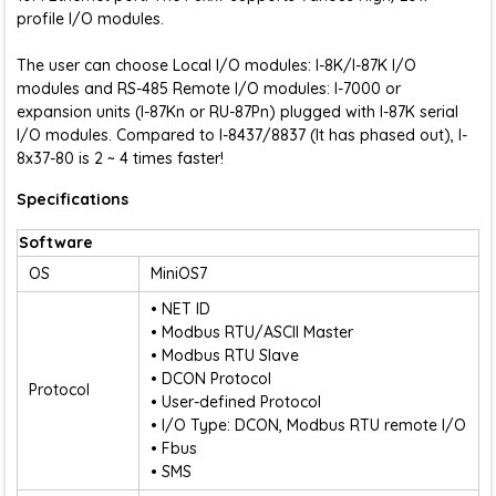
profile I/O modules.
The user can choose Local I/O modules: I-8K/I-87K I/O
modules and RS-485 Remote I/O modules: I-7000 or
expansion units (I-87Kn or RU-87Pn) plugged with I-87K serial
I/O modules. Compared to I-8437/8837 (It has phased out), I-
8x37-80 is 2 ~ 4 times faster!
Specifications
Software
OS
MiniOS7
• NET ID
• Modbus RTU/ASCII Master
• Modbus RTU Slave
• DCON Protocol
Protocol
• User-defined Protocol
• I/O Type: DCON, Modbus RTU remote I/O
• Fbus
• SMS