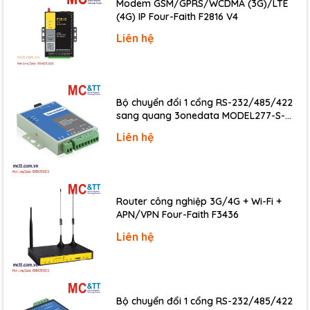
Modem GSM/GPRS/WCDMA (3G)/LTE
Display
(4G) IP Four-Faith F2816 V4
Type
5 x Digit 7 Segment LED Display
Liên hệ
LED Indicators
Status
4 x Programmable
Bộ chuyển đổi 1 cổng RS-232/485/422
sang quang 3onedata MODEL277-S-
SC-20KM (Dual fiber, Single-mode, SC,
I/O Expansion
Liên hệ
20KM)
I/O Type
I-8K, I-87K series
Slots
8
Router công nghiệp 3G/4G + Wi-Fi +
APN/VPN Four-Faith F3436
COM Ports
Liên hệ
Ports
2 x RS-232, 1 x RS-485, 1 x RS-232/RS-485
HMI
Bộ chuyển đổi 1 cổng RS-232/485/422
DIP Switch
8-bit for address