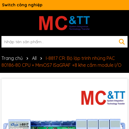
Switch công nghiệp
Trang chủ
All
I-8817 CR: Bộ lập trình nhúng PAC
80186-80 CPU + MiniOS7 ISaGRAF +8 khe cắm module I/O