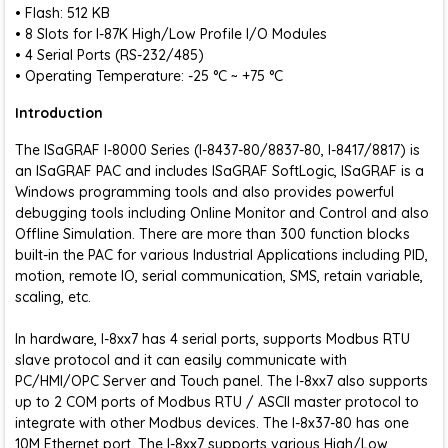
• Flash: 512 KB
• 8 Slots for I-87K High/Low Profile I/O Modules
• 4 Serial Ports (RS-232/485)
• Operating Temperature: -25 °C ~ +75 °C
Introduction
The ISaGRAF I-8000 Series (I-8437-80/8837-80, I-8417/8817) is
an ISaGRAF PAC and includes ISaGRAF SoftLogic, ISaGRAF is a
Windows programming tools and also provides powerful
debugging tools including Online Monitor and Control and also
Offline Simulation. There are more than 300 function blocks
built-in the PAC for various Industrial Applications including PID,
motion, remote IO, serial communication, SMS, retain variable,
scaling, etc.
In hardware, I-8xx7 has 4 serial ports, supports Modbus RTU
slave protocol and it can easily communicate with
PC/HMI/OPC Server and Touch panel. The I-8xx7 also supports
up to 2 COM ports of Modbus RTU / ASCII master protocol to
integrate with other Modbus devices. The I-8x37-80 has one
10M Ethernet port. The I-8xx7 supports various High/Low