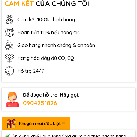
CAM KẾT
CỦA CHÚNG TÔI
Cam kết 100% chính hãng
Hoàn tiền 111% nếu hàng giả
Giao hàng nhanh chóng & an toàn
Hàng hóa đầy đủ CO, CQ
Hỗ trợ 24/7
Để được hỗ trợ. Hãy gọi:
0904251826
Khuyến mãi đặc biệt !!!
Áp dụng Phiếu quà tặng/ Mã giảm giá theo ngành hàng.