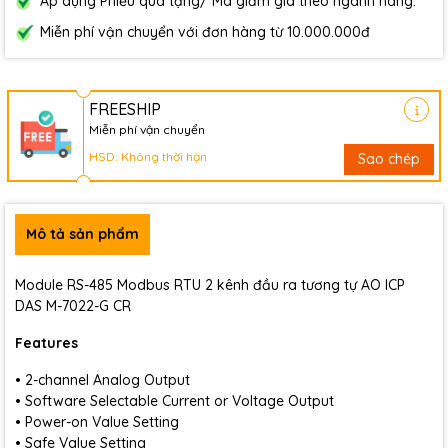
Áp dụng Phiếu quà tặng/ Mã giảm giá theo ngành hàng.
Miễn phí vận chuyển với đơn hàng từ 10.000.000đ
FREESHIP
Miễn phí vận chuyển
HSD: Không thời hạn
Sao chép
Mô tả sản phẩm
Module RS-485 Modbus RTU 2 kênh đầu ra tương tự AO ICP
DAS M-7022-G CR
Features
• 2-channel Analog Output
• Software Selectable Current or Voltage Output
• Power-on Value Setting
• Safe Value Setting