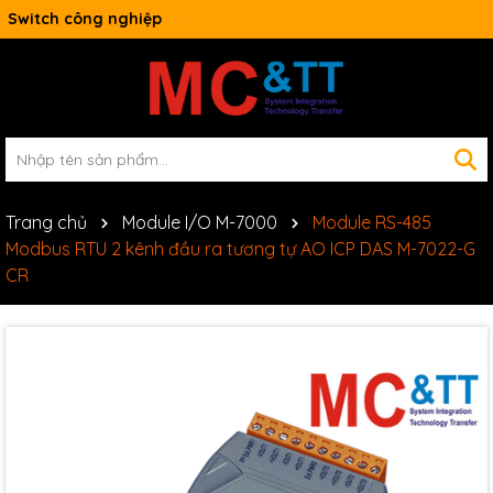
Switch công nghiệp
Trang chủ
Module I/O M-7000
Module RS-485
Modbus RTU 2 kênh đầu ra tương tự AO ICP DAS M-7022-G
CR