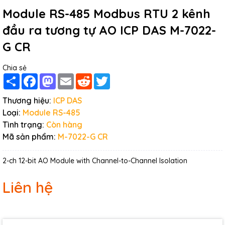
Module RS-485 Modbus RTU 2 kênh
đầu ra tương tự AO ICP DAS M-7022-
G CR
Chia sẻ
Share
Facebook
Mastodon
Email
Reddit
Twitter
Thương hiệu:
ICP DAS
Loại:
Module RS-485
Tình trạng:
Còn hàng
Mã sản phẩm:
M-7022-G CR
2-ch 12-bit AO Module with Channel-to-Channel Isolation
Liên hệ