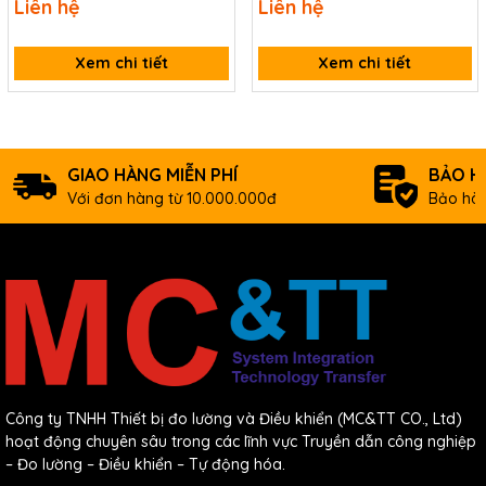
Liên hệ
Liên hệ
7022-
Isolation using DCON and Modbus Protocols
G CR
(Gray Cover) (RoHS)
Xem chi tiết
Xem chi tiết
GIAO HÀNG MIỄN PHÍ
BẢO H
Với đơn hàng từ 10.000.000đ
Bảo hàn
Công ty TNHH Thiết bị đo lường và Điều khiển (MC&TT CO., Ltd)
hoạt động chuyên sâu trong các lĩnh vực Truyền dẫn công nghiệp
– Đo lường – Điều khiển – Tự động hóa.