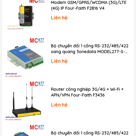
Modem GSM/GPRS/WCDMA (3G)/LTE
Isolation
(4G) IP Four-Faith F2816 V4
Power on Value
Yes
Liên hệ
Safe Value
Yes
COM Ports
Bộ chuyển đổi 1 cổng RS-232/485/422
Ports
1 x RS-485
sang quang 3onedata MODEL277-S-
SC-20KM (Dual fiber, Single-mode, SC,
Baud Rate
1200 to 115200 bps
Liên hệ
20KM)
Data Format
(N, 8, 1) (N, 8, 2) (E, 8, 1) (O, 8, 1)
Protocol
Modbus RTU, DCON
Router công nghiệp 3G/4G + Wi-Fi +
APN/VPN Four-Faith F3436
Power
Liên hệ
Reverse Polarity Protection
Yes
Input Range
+10 ~ +30 VDC
Consumption
3.0 W
Bộ chuyển đổi 1 cổng RS-232/485/422