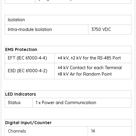
Isolation
Intra-module Isolation
3750 VDC
EMS Protection
EFT (IEC 61000-4-4)
±4 kV, ±2 kV for the RS-485 Port
±4 kV Contact for each Terminal
ESD (IEC 61000-4-2)
±8 kV Air for Random Point
LED Indicators
Status
1 x Power and Communication
Digital Input/Counter
Channels
14