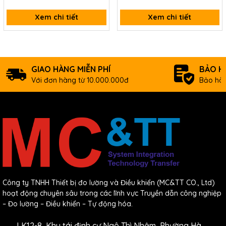
Xem chi tiết
Xem chi tiết
GIAO HÀNG MIỄN PHÍ
BẢO H
Với đơn hàng từ 10.000.000đ
Bảo hàn
Công ty TNHH Thiết bị đo lường và Điều khiển (MC&TT CO., Ltd)
hoạt động chuyên sâu trong các lĩnh vực Truyền dẫn công nghiệp
– Đo lường – Điều khiển – Tự động hóa.
LK12-8, Khu tái định cư Ngô Thì Nhậm, Phường Hà