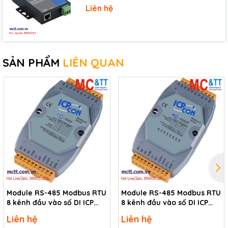
Download
Liên hệ
Data Sheet
Documents
Ordering information
SẢN PHẨM
LIÊN QUAN
M-
14-ch High Voltage Isolated DI (Wet, 68~150 VDC)
7041-
Module using DCON and Modbus Protocols (Gray
A5-G
Cover) (RoHS)
CR
Module RS-485 Modbus RTU
Module RS-485 Modbus RTU
8 kênh đầu vào số DI ICP
8 kênh đầu vào số DI ICP
DAS M-7052-G CR
DAS M-7052D-G CR
Liên hệ
Liên hệ