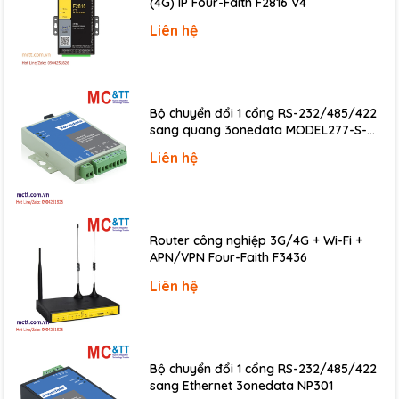
(4G) IP Four-Faith F2816 V4
Liên hệ
Power
Reverse Polarity Protection
Yes
Input Range
+10 ~ +30 VDC
Bộ chuyển đổi 1 cổng RS-232/485/422
Consumption
0.2 W
sang quang 3onedata MODEL277-S-
SC-20KM (Dual fiber, Single-mode, SC,
Liên hệ
20KM)
Mechanical
Dimensions (mm)
123 x 72 x 35 (W x L x H)
Installation
DIN-Rail
Router công nghiệp 3G/4G + Wi-Fi +
APN/VPN Four-Faith F3436
Liên hệ
Environmental
Operating Temperature
-25 ~ +75 °C
Storage Temperature
-40 ~ +85 °C
Bộ chuyển đổi 1 cổng RS-232/485/422
Humidity
10 ~ 95% RH, Non-condensing
sang Ethernet 3onedata NP301