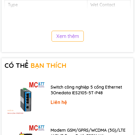
Type
Wet Contact
Sink/Source (NPN/PNP)
Sink/Source
Wet Contact, ON Voltage Level
+68 ~ +150 VDC
Wet Contact, OFF Voltage Level
+48 VDC Max.
Xem thêm
Max. Counts
65535 (16-bit)
Frequency
100 Hz
Min. Pulse Width
5 ms
CÓ THỂ
BẠN THÍCH
Input Impedance
50 KΩ
Switch công nghiệp 5 cổng Ethernet
COM Ports
3Onedata IES2105-5T-P48
Ports
1 x RS-485
Liên hệ
Baud Rate
1200 ~ 115200 bps
Data Format
N, 8, 1
Protocol
Modbus RTU, DCON
Modem GSM/GPRS/WCDMA (3G)/LTE