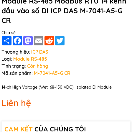
Module RS-485 Modbus RTU 14 kênh
đầu vào số DI ICP DAS M-7041-A5-G
CR
Chia sẻ
Share
Facebook
Mastodon
Email
Reddit
Twitter
Thương hiệu:
ICP DAS
Loại:
Module RS-485
Tình trạng:
Còn hàng
Mã sản phẩm:
M-7041-A5-G CR
14-ch High Voltage (Wet, 68~150 VDC), Isolated DI Module
Liên hệ
CAM KẾT
CỦA CHÚNG TÔI