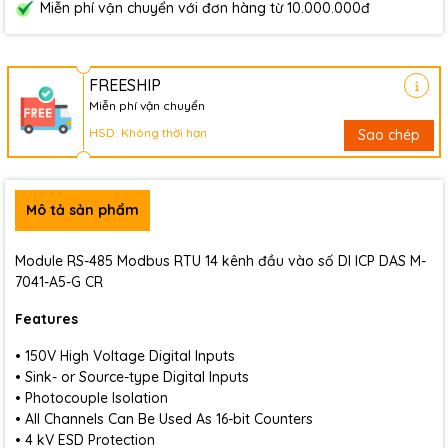
Miễn phí vận chuyển với đơn hàng từ 10.000.000đ
FREESHIP
Miễn phí vận chuyển
HSD: Không thời hạn
Sao chép
Mô tả sản phẩm
Module RS-485 Modbus RTU 14 kênh đầu vào số DI ICP DAS M-
7041-A5-G CR
Features
• 150V High Voltage Digital Inputs
• Sink- or Source-type Digital Inputs
• Photocouple Isolation
• All Channels Can Be Used As 16-bit Counters
• 4 kV ESD Protection