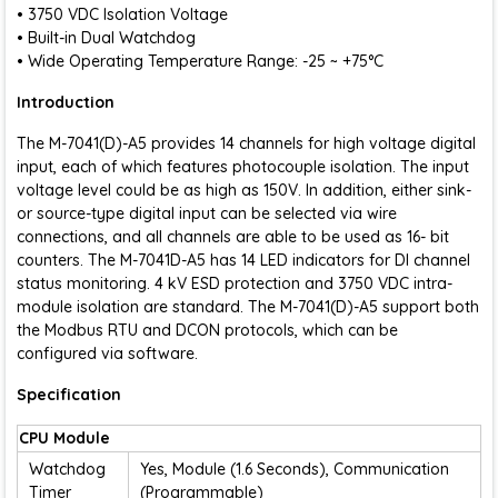
• 3750 VDC Isolation Voltage
• Built-in Dual Watchdog
• Wide Operating Temperature Range: -25 ~ +75°C
Introduction
The M-7041(D)-A5 provides 14 channels for high voltage digital
input, each of which features photocouple isolation. The input
voltage level could be as high as 150V. In addition, either sink-
or source-type digital input can be selected via wire
connections, and all channels are able to be used as 16- bit
counters. The M-7041D-A5 has 14 LED indicators for DI channel
status monitoring. 4 kV ESD protection and 3750 VDC intra-
module isolation are standard. The M-7041(D)-A5 support both
the Modbus RTU and DCON protocols, which can be
configured via software.
Specification
CPU Module
Watchdog
Yes, Module (1.6 Seconds), Communication
Timer
(Programmable)