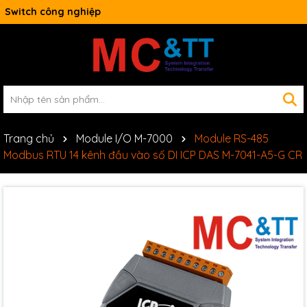
Switch công nghiệp
Trang chủ
Module I/O M-7000
Module RS-485
Modbus RTU 14 kênh đầu vào số DI ICP DAS M-7041-A5-G CR