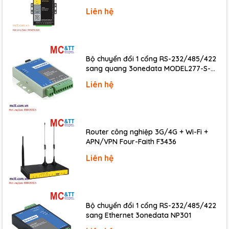
Overvoltage
Liên hệ
47 VDC
Protection
1.4 A (with Short-circuit
Overload Protection
Protection)
Bộ chuyển đổi 1 cổng RS-232/485/422
Short-Circuit Protection
Yes
sang quang 3onedata MODEL277-S-
Power on Value
Yes
SC-20KM (Dual fiber, Single-mode, SC,
Liên hệ
20KM)
Safe Value
Yes
COM Ports
Router công nghiệp 3G/4G + Wi-Fi +
Ports
1 x RS-485
APN/VPN Four-Faith F3436
Liên hệ
Baud Rate
1200 to 115200 bps
Data Format
N, 8, 1
Protocol
Modbus RTU, DCON
Bộ chuyển đổi 1 cổng RS-232/485/422
sang Ethernet 3onedata NP301
Power