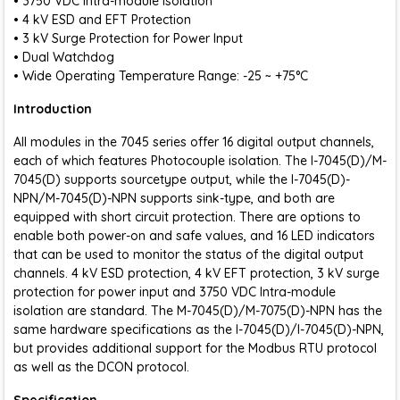
• 3750 VDC Intra-module Isolation
• 4 kV ESD and EFT Protection
• 3 kV Surge Protection for Power Input
• Dual Watchdog
• Wide Operating Temperature Range: -25 ~ +75°C
Introduction
All modules in the 7045 series offer 16 digital output channels,
each of which features Photocouple isolation. The I-7045(D)/M-
7045(D) supports sourcetype output, while the I-7045(D)-
NPN/M-7045(D)-NPN supports sink-type, and both are
equipped with short circuit protection. There are options to
enable both power-on and safe values, and 16 LED indicators
that can be used to monitor the status of the digital output
channels. 4 kV ESD protection, 4 kV EFT protection, 3 kV surge
protection for power input and 3750 VDC Intra-module
isolation are standard. The M-7045(D)/M-7075(D)-NPN has the
same hardware specifications as the I-7045(D)/I-7045(D)-NPN,
but provides additional support for the Modbus RTU protocol
as well as the DCON protocol.