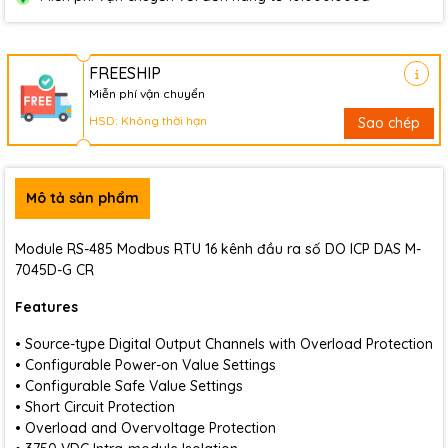
FREESHIP
Miễn phí vận chuyển
HSD: Không thời hạn
Sao chép
Mô tả sản phẩm
Module RS-485 Modbus RTU 16 kênh đầu ra số DO ICP DAS M-
7045D-G CR
Features
• Source-type Digital Output Channels with Overload Protection
• Configurable Power-on Value Settings
• Configurable Safe Value Settings
• Short Circuit Protection
• Overload and Overvoltage Protection