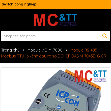
Switch công nghiệp
Trang chủ
Module I/O M-7000
Module RS-485
Modbus RTU 16 kênh đầu ra số DO ICP DAS M-7045D-G CR