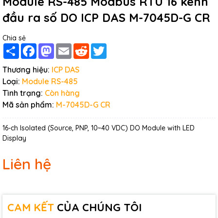
Module RS-485 Modbus RTU 16 kênh
đầu ra số DO ICP DAS M-7045D-G CR
Chia sẻ
Share
Facebook
Mastodon
Email
Reddit
Twitter
Thương hiệu:
ICP DAS
Loại:
Module RS-485
Tình trạng:
Còn hàng
Mã sản phẩm:
M-7045D-G CR
16-ch Isolated (Source, PNP, 10~40 VDC) DO Module with LED
Display
Liên hệ
CAM KẾT
CỦA CHÚNG TÔI