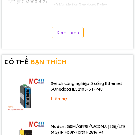
ESD (IEC 61000-4-2)
±8 kV Air for Random Point
Surge (IEC 61000-4-
±3 kV for Power Line
5)
Xem thêm
LED Indicators
1 x Power and Communication
Status
16 x Digital Output
CÓ THỂ
BẠN THÍCH
Digital Output
Switch công nghiệp 5 cổng Ethernet
Channels
16
3Onedata IES2105-5T-P48
Type
Open Collector
Liên hệ
Sink/Source
Source
(NPN/PNP)
Load Voltage
+10 ~ 40 VDC
Modem GSM/GPRS/WCDMA (3G)/LTE
Max. Load Current
650 mA/Channel
(4G) IP Four-Faith F2816 V4