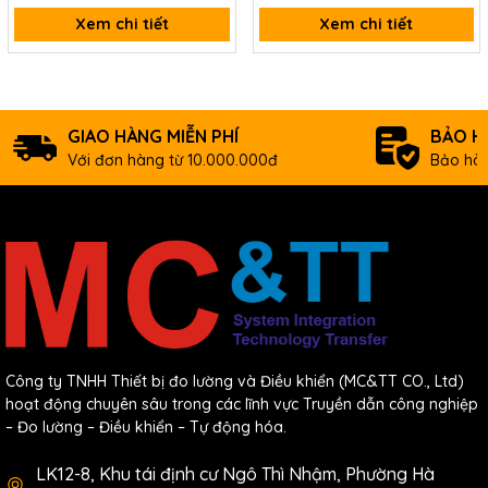
Documents
Xem chi tiết
Xem chi tiết
Ordering information
M-
16-ch Isolated DO (Source, PNP, 10~40 VDC)
7045D-
Module with LED Display using DCON and
GIAO HÀNG MIỄN PHÍ
BẢO H
G CR
Modbus Protocols (Gray Cover) (RoHS)
Với đơn hàng từ 10.000.000đ
Bảo hàn
Công ty TNHH Thiết bị đo lường và Điều khiển (MC&TT CO., Ltd)
hoạt động chuyên sâu trong các lĩnh vực Truyền dẫn công nghiệp
– Đo lường – Điều khiển – Tự động hóa.
LK12-8, Khu tái định cư Ngô Thì Nhậm, Phường Hà