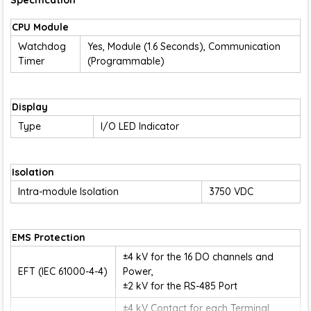
Specification
CPU Module
Watchdog
Yes, Module (1.6 Seconds), Communication
Timer
(Programmable)
Display
Type
I/O LED Indicator
Isolation
Intra-module Isolation
3750 VDC
EMS Protection
±4 kV for the 16 DO channels and
EFT (IEC 61000-4-4)
Power,
±2 kV for the RS-485 Port
±4 kV Contact for each Terminal