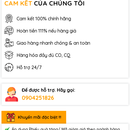
CAM KẾT
CỦA CHÚNG TÔI
Cam kết 100% chính hãng
Hoàn tiền 111% nếu hàng giả
Giao hàng nhanh chóng & an toàn
Hàng hóa đầy đủ CO, CQ
Hỗ trợ 24/7
Để được hỗ trợ. Hãy gọi:
0904251826
Khuyến mãi đặc biệt !!!
Áp dụng Phiếu quà tặng/ Mã giảm giá theo ngành hàng.