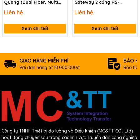
Quang (Dual Fiber, Multi
Gateway 2 cổng RS-
Mode, ST, 2KM) ICP DAS I-
232/422/485 sang 2 cổng
Liên hệ
Liên hệ
2533-UTA CR
Ethernet ICP DAS GW-
2528iM CR
Xem chi tiết
Xem chi tiết
GIAO HÀNG MIỄN PHÍ
BẢO H
Với đơn hàng từ 10.000.000đ
Bảo hàn
Công ty TNHH Thiết bị đo lường và Điều khiển (MC&TT CO., Ltd)
hoạt động chuyên sâu trong các lĩnh vực Truyền dẫn công nghiệp