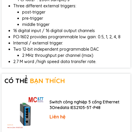
Three different external triggers:
post-trigger
pre-trigger
middle trigger
16 digital input / 16 digital output channels
PCI-1602 provides programmable low gain: 0.5, 1, 2, 4, 8
Internal / external trigger.
Two 12-bit independent programmable DAC
2 MHz throughput per channel (max)
2.7 M word /high speed data transfer rate.
CÓ THỂ
BẠN THÍCH
Switch công nghiệp 5 cổng Ethernet
3Onedata IES2105-5T-P48
Liên hệ