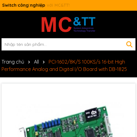
Switch công nghiệp
Trang chủ
All
PCI-1602/8K/S 100KS/s 16-bit High
Performance Analog and Digital I/O Board with DB-1825