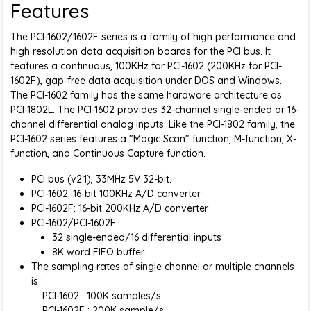
Features
The PCI-1602/1602F series is a family of high performance and
high resolution data acquisition boards for the PCI bus. It
features a continuous, 100KHz for PCI-1602 (200KHz for PCI-
1602F), gap-free data acquisition under DOS and Windows.
The PCI-1602 family has the same hardware architecture as
PCI-1802L. The PCI-1602 provides 32-channel single-ended or 16-
channel differential analog inputs. Like the PCI-1802 family, the
PCI-1602 series features a "Magic Scan" function, M-function, X-
function, and Continuous Capture function.
PCI bus (v2.1), 33MHz 5V 32-bit.
PCI-1602: 16-bit 100KHz A/D converter
PCI-1602F: 16-bit 200KHz A/D converter
PCI-1602/PCI-1602F:
32 single-ended/16 differential inputs
8K word FIFO buffer
The sampling rates of single channel or multiple channels
is :
PCI-1602 : 100K samples/s
PCI-1602F : 200K sample/s