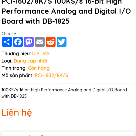
PCI-1602/8K/S 100KS/s 16-bit High
Performance Analog and Digital I/O
Board with DB-1825
Chia sẻ
Share
Facebook
Mastodon
Email
Reddit
Twitter
Thương hiệu:
ICP DAS
Loại:
Đang cập nhật
Tình trạng:
Còn hàng
Mã sản phẩm:
PCI-1602/8K/S
100KS/s 16-bit High Performance Analog and Digital I/O Board
with DB-1825
Liên hệ