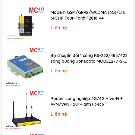
Modem GSM/GPRS/WCDMA (3G)/LTE
(4G) IP Four-Faith F2816 V4
Liên hệ
Bộ chuyển đổi 1 cổng RS-232/485/422
sang quang 3onedata MODEL277-S-
SC-20KM (Dual fiber, Single-mode, SC,
Liên hệ
20KM)
Router công nghiệp 3G/4G + Wi-Fi +
APN/VPN Four-Faith F3436
Liên hệ