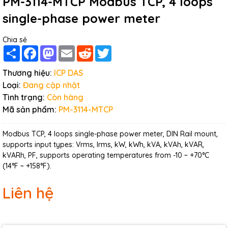
PM-3114-MTCP Modbus TCP, 4 loops
single-phase power meter
Chia sẻ
Share
Facebook
Mastodon
Email
Reddit
Twitter
Thương hiệu:
ICP DAS
Loại:
Đang cập nhật
Tình trạng:
Còn hàng
Mã sản phẩm:
PM-3114-MTCP
Modbus TCP, 4 loops single-phase power meter, DIN Rail mount,
supports input types: Vrms, Irms, kW, kWh, kVA, kVAh, kVAR,
kVARh, PF, supports operating temperatures from -10 ~ +70°C
(14°F ~ +158°F).
Liên hệ