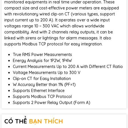
monitored equipments in real time under operation. These
compact size and cost-effective power meters are equipped
with revolutionary wired clip-on CT (various types, support
input current up to 200 A). It operates over a wide input
voltages range 10 ~ 300 VAC which allows worldwide
compatibility. And with 2 channels relay outputs, it can be
linked with sirens or lightings for alarm messages. It also
supports Modbus TCP protocol for easy integration.
True RMS Power Measurements
Energy Analysis for 1P2W, 1P4W
Current Measurements Up to 200 A with Different CT Ratio
Voltage Measurements Up to 300 V
Clip-on CT for Easy Installation
W Accuracy Better than 1% (PF=1)
Supports Ethernet Interface
Supports Modbus TCP Protocol
Supports 2 Power Relay Output (Form A)
CÓ THỂ
BẠN THÍCH