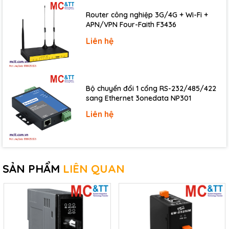
Router công nghiệp 3G/4G + Wi-Fi +
APN/VPN Four-Faith F3436
Liên hệ
Bộ chuyển đổi 1 cổng RS-232/485/422
sang Ethernet 3onedata NP301
Liên hệ
SẢN PHẨM
LIÊN QUAN