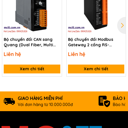
Bộ chuyển đổi CAN sang
Bộ chuyển đổi Modbus
Quang (Dual Fiber, Multi
Gateway 2 cổng RS-
Mode, ST, 2KM) ICP DAS I-
232/422/485 sang 2 cổng
Liên hệ
Liên hệ
2533-UTA CR
Ethernet ICP DAS GW-
2528iM CR
Xem chi tiết
Xem chi tiết
GIAO HÀNG MIỄN PHÍ
BẢO H
Với đơn hàng từ 10.000.000đ
Bảo hàn