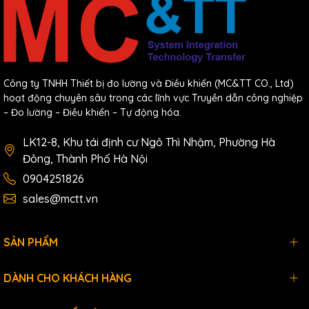
Công ty TNHH Thiết bị đo lường và Điều khiển (MC&TT CO., Ltd)
hoạt động chuyên sâu trong các lĩnh vực Truyền dẫn công nghiệp
– Đo lường – Điều khiển – Tự động hóa.
LK12-8, Khu tái định cư Ngô Thì Nhậm, Phường Hà
Đông, Thành Phố Hà Nội
0904251826
sales@mctt.vn
SẢN PHẨM
DÀNH CHO KHÁCH HÀNG