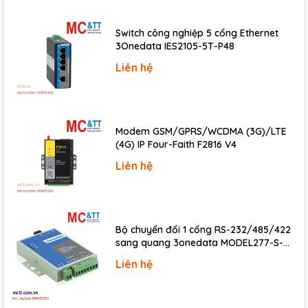
Switch công nghiệp 5 cổng Ethernet
3Onedata IES2105-5T-P48
Liên hệ
Modem GSM/GPRS/WCDMA (3G)/LTE
(4G) IP Four-Faith F2816 V4
Liên hệ
Bộ chuyển đổi 1 cổng RS-232/485/422
sang quang 3onedata MODEL277-S-
SC-20KM (Dual fiber, Single-mode, SC,
Liên hệ
20KM)