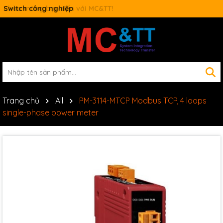
Switch công nghiệp
Trang chủ
All
PM-3114-MTCP Modbus TCP, 4 loops
single-phase power meter