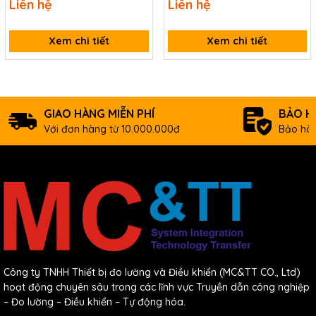
Liên hệ
Liên hệ
KM) ICP DAS PROFI-2542 CR
Xem chi tiết
Xem chi tiết
GIAO HÀNG MIỄN PHÍ
BẢO H
Với đơn hàng từ 10.000.000đ
Bảo hàn
Công ty TNHH Thiết bị đo lường và Điều khiển (MC&TT CO., Ltd)
hoạt động chuyên sâu trong các lĩnh vực Truyền dẫn công nghiệp
– Đo lường – Điều khiển – Tự động hóa.