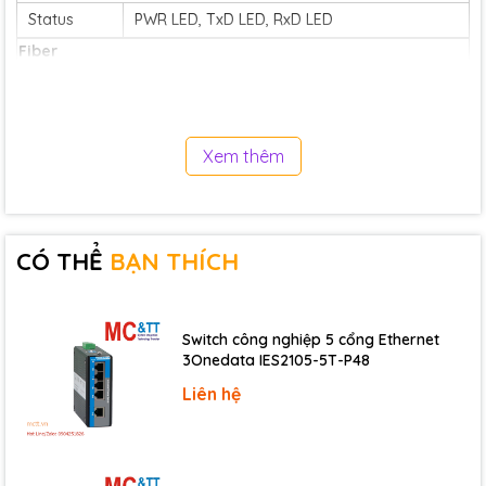
Status
PWR LED, TxD LED, RxD LED
Fiber
Fiber Cable
62.5 / 125 μm
Wavelength
850 nm
PROFIBUS
Xem thêm
Transceiver
ADI ADM2486
9.6 k, 19.2 k, 45.45 k, 93.75 k, 187.5 k, 500 k, 1.5
Baud Rate
M, 3 M
CÓ THỂ
BẠN THÍCH
3000 VDC for DC-to-DC, 2500 Vrms for bus-
Isolation
to-logic
Power
Switch công nghiệp 5 cổng Ethernet
Consumption
1 W
3Onedata IES2105-5T-P48
Mechanical
Liên hệ
Dimensions (mm)
33.0 x 126.8 x 104.5 (W x L x H)
Installation
DIN-Rail
Environment