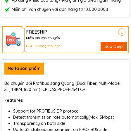
Áp dụng Phiếu quà tặng/ Mã giảm giá theo ngành hàng.
Miễn phí vận chuyển với đơn hàng từ 10.000.000đ
FREESHIP
Miễn phí vận chuyển
HSD: Không thời hạn
Sao chép
Mô tả sản phẩm
Bộ chuyển đổi Profibus sang Quang (Dual Fiber, Multi-Mode,
ST, 1.4KM, 850 nm) ICP DAS PROFI-2541 CR
Features
Support for PROFIBUS DP protocol
Detect transmission rate automatically(Max. 3Mbps)
Transparency on both side
Up to 32 stations per segment on PROFIBUS side