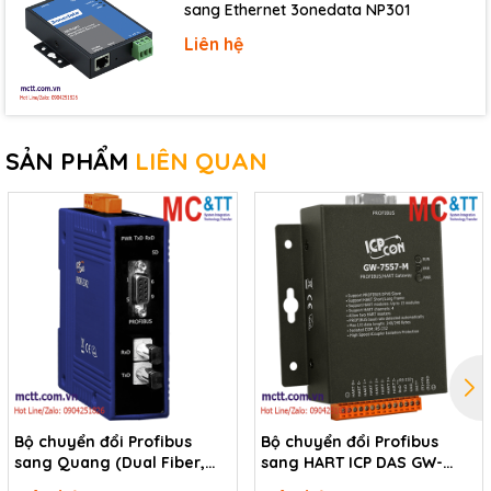
sang Ethernet 3onedata NP301
Liên hệ
SẢN PHẨM
LIÊN QUAN
Bộ chuyển đổi Profibus
Bộ chuyển đổi Profibus
sang Quang (Dual Fiber,
sang HART ICP DAS GW-
Single Mode, ST, 1310 nm, 10
7557-M CR