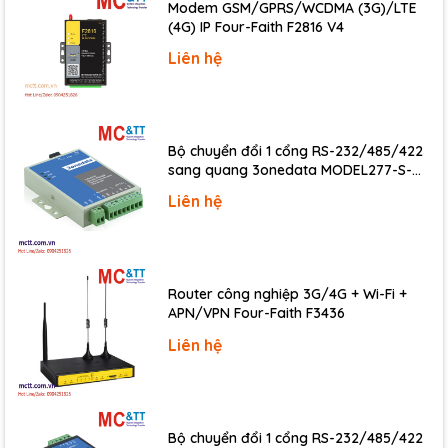
Modem GSM/GPRS/WCDMA (3G)/LTE
Operating Temperature
-25 ~ +75℃
(4G) IP Four-Faith F2816 V4
Storage Temperature
-30 ~ +85 ℃
Liên hệ
Humidity
5 ~ 95% RH, Non-condensing
Download
Bộ chuyển đổi 1 cổng RS-232/485/422
Datasheet
sang quang 3onedata MODEL277-S-
SC-20KM (Dual fiber, Single-mode, SC,
Documents
Liên hệ
20KM)
Ordering Information
PROFI-
PROFIBUS DP to Multi-mode Fiber Converter
2541
(ST-Type) (RoHS)
Router công nghiệp 3G/4G + Wi-Fi +
APN/VPN Four-Faith F3436
Liên hệ
Bộ chuyển đổi 1 cổng RS-232/485/422