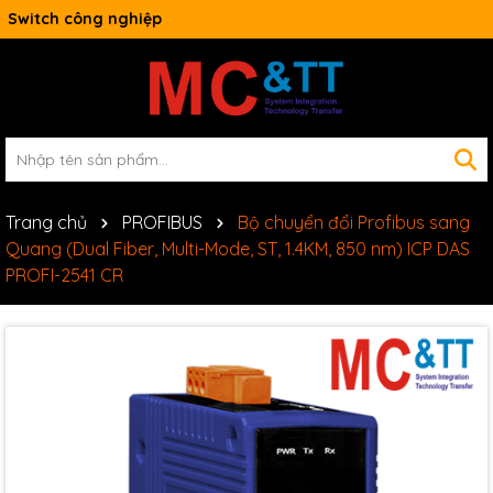
Switch công nghiệp
Trang chủ
PROFIBUS
Bộ chuyển đổi Profibus sang
Quang (Dual Fiber, Multi-Mode, ST, 1.4KM, 850 nm) ICP DAS
PROFI-2541 CR