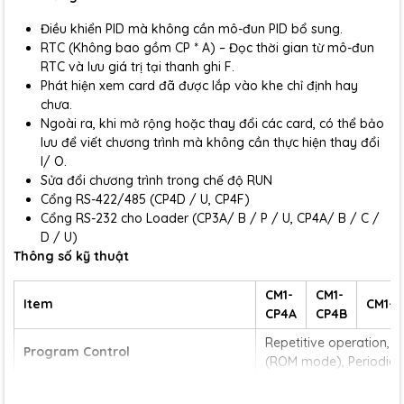
Điều khiển PID mà không cần mô-đun PID bổ sung.
RTC (Không bao gồm CP * A) – Đọc thời gian từ mô-đun
RTC và lưu giá trị tại thanh ghi F.
Phát hiện xem card đã được lắp vào khe chỉ định hay
chưa.
Ngoài ra, khi mở rộng hoặc thay đổi các card, có thể bảo
lưu để viết chương trình mà không cần thực hiện thay đổi
I/ O.
Sửa đổi chương trình trong chế độ RUN
Cổng RS-422/485 (CP4D / U, CP4F)
Cổng RS-232 cho Loader (CP3A/ B / P / U, CP4A/ B / C /
D / U)
Thông số kỹ thuật
CM1-
CM1-
Item
CM1-C
CP4A
CP4B
Repetitive operation, 
Program Control
(ROM mode), Periodic 
Indirect method, Direc