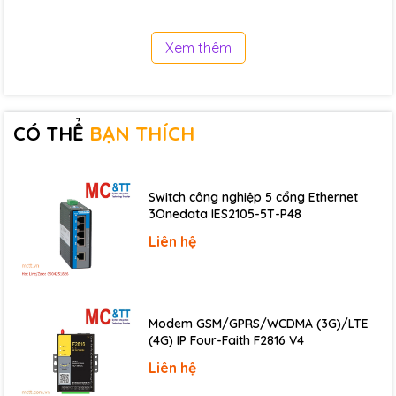
Method for Controlling I/O
instruction, Scan sync
processing system (I/O
Xem thêm
LD(Ladder Diagram), IL(I
Program Language
SFC(Sequential Functio
(Function Block), FB Ex
Basic Instruction : 60 , 
Number of Instruction
CÓ THỂ
BẠN THÍCH
instruction : 480
Data
LD
0.02㎲/step
Processing
Switch công nghiệp 5 cổng Ethernet
Program Memory
256 Kbyte
3Onedata IES2105-5T-P48
Max 128, up to 65,530 
Liên hệ
Number of Program Block
(PID)
Number of I/O
384
Number of I/O Device
Input : 32,768 points, o
Modem GSM/GPRS/WCDMA (3G)/LTE
(4G) IP Four-Faith F2816 V4
Scan, Subroutine, Initial
LD
(HOT), Periodic interrup
Liên hệ
Initializing special card,