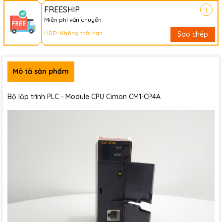
FREESHIP
Miễn phí vận chuyển
HSD: Không thời hạn
Sao chép
Mô tả sản phẩm
Bộ lập trình PLC - Module CPU Cimon CM1-CP4A