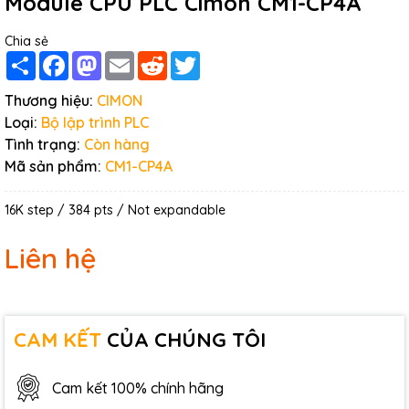
Module CPU PLC Cimon CM1-CP4A
Chia sẻ
Share
Facebook
Mastodon
Email
Reddit
Twitter
Thương hiệu:
CIMON
Loại:
Bộ lập trình PLC
Tình trạng:
Còn hàng
Mã sản phẩm:
CM1-CP4A
16K step / 384 pts / Not expandable
Liên hệ
CAM KẾT
CỦA CHÚNG TÔI
Cam kết 100% chính hãng