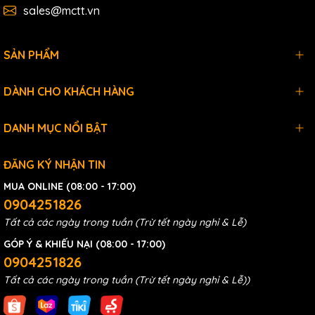
Device
sales@mctt.vn
Memory
T
1,024 (Select between
C
1,024
SẢN PHẨM
S
100Card * 100Step
D
5,000 Word
DÀNH CHO KHÁCH HÀNG
Z
1,024 Word
DANH MỤC NỔI BẬT
R
16 Word
Thông tin đặt hàng
ĐĂNG KÝ NHẬN TIN
CM1-CP4A
MUA ONLINE (08:00 - 17:00)
0904251826
16K step / 384 pts / Not expandable
Tất cả các ngày trong tuần (Trừ tết ngày nghỉ & Lễ)
Tài liệu
GÓP Ý & KHIẾU NẠI (08:00 - 17:00)
0904251826
Catalog + Manual
Tất cả các ngày trong tuần (Trừ tết ngày nghỉ & Lễ))
Phần mềm lập trình PLC