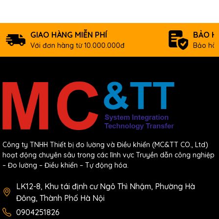
CICON
Loade
Serial
–
–
CIMON
GIAO HÀNG MIỄN PHÍ
BẢO H
/
Với đơn hàng từ 10.000.000đ
Bảo hàn
Conne
Type:
Event Log
Power, Mode, Error
Power
5Vdc , 220mA
Weight(g)
130g
Capacity of Scan Program
16K Step
X
384
Công ty TNHH Thiết bị đo lường và Điều khiển (MC&TT CO., Ltd)
Y
384
hoạt động chuyên sâu trong các lĩnh vực Truyền dẫn công nghiệp
– Đo lường – Điều khiển – Tự động hóa.
M
8,192
L
2,048
LK12-8, Khu tái định cư Ngô Thì Nhậm, Phường Hà
Đông, Thành Phố Hà Nội
K
2,048
0904251826
F
2,048