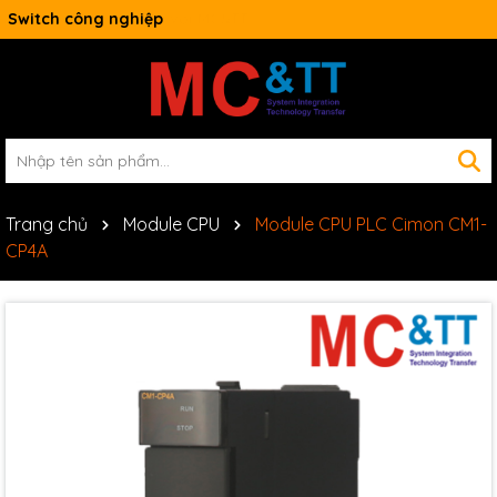
Switch công nghiệp
Trang chủ
Module CPU
Module CPU PLC Cimon CM1-
CP4A