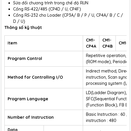
Sửa đổi chương trình trong chế độ RUN
Cổng RS-422/485 (CP4D / U, CP4F)
Cổng RS-232 cho Loader (CP3A/ B / P / U, CP4A/ B / C /
D / U)
Thông số kỹ thuật
CM1-
CM1-
Item
CM1-C
CP4A
CP4B
Repetitive operation, 
Program Control
(ROM mode), Periodic 
Indirect method, Direc
Method for Controlling I/O
instruction, Scan sync
processing system (I/O
LD(Ladder Diagram), IL(I
Program Language
SFC(Sequential Functio
(Function Block), FB Ex
Basic Instruction : 60 , 
Number of Instruction
instruction : 480
Data