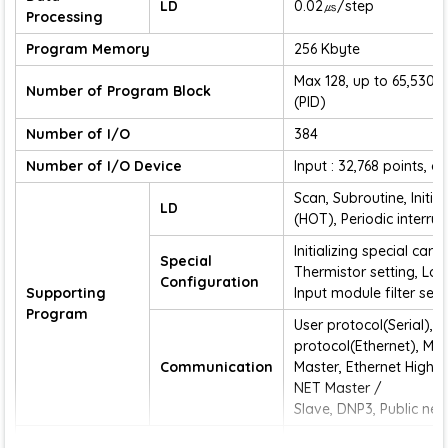
LD
0.02㎲/step
Processing
Program Memory
256 Kbyte
Max 128, up to 65,530 
Number of Program Block
(PID)
Number of I/O
384
Number of I/O Device
Input : 32,768 points, o
Scan, Subroutine, Initial
LD
(HOT), Periodic interrup
Initializing special card,
Special
Thermistor setting, Load
Configuration
Supporting
Input module filter sett
Program
User protocol(Serial), U
protocol(Ethernet), 
Communication
Master, Ethernet High-
NET Master /
Slave, DNP3, Public netw
Maximum 15, cycle sett