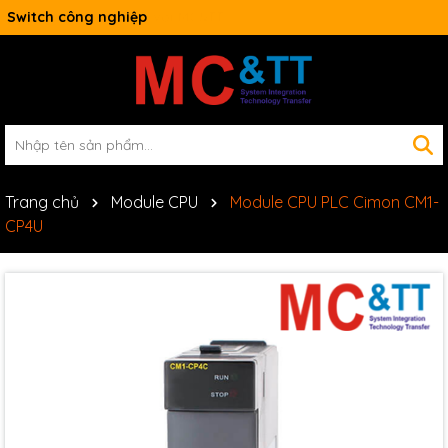
Switch công nghiệp
Trang chủ
Module CPU
Module CPU PLC Cimon CM1-
CP4U