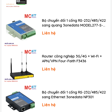
CC(Current value)/CS(S
Counter
No limitation on numbe
Count range : -32,768 ~
PID
32 Channels, Auto-Tuni
Bộ chuyển đổi 1 cổng RS-232/485/422
sang quang 3onedata MODEL277-S-
SC-20KM (Dual fiber, Single-mode, SC,
Liên hệ
USB
–
20KM)
RS-232C (Maximum 38,
Loader / Connection Ty
Router công nghiệp 3G/4G + Wi-Fi +
Communication
APN/VPN Four-Faith F3436
Channels
RS-23
Liên hệ
CICON
Loade
Serial
–
–
CIMON
/
Conne
Bộ chuyển đổi 1 cổng RS-232/485/422
Type:
sang Ethernet 3onedata NP301
Event Log
Power, Mode, Error
Liên hệ
Power
5Vdc , 220mA