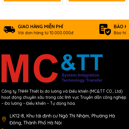
Thông tin đặt hàng
CM1-CP4U
16K step/ 384 pts./ RTC/ USB port/ RS232/ RS485/ Not
GIAO HÀNG MIỄN PHÍ
BẢO H
expandable
Với đơn hàng từ 10.000.000đ
Bảo hàn
Tài liệu
Catalog + Manual
Phần mềm lập trình PLC
Công ty TNHH Thiết bị đo lường và Điều khiển (MC&TT CO., Ltd)
hoạt động chuyên sâu trong các lĩnh vực Truyền dẫn công nghiệp
– Đo lường – Điều khiển – Tự động hóa.
LK12-8, Khu tái định cư Ngô Thì Nhậm, Phường Hà
Đông, Thành Phố Hà Nội