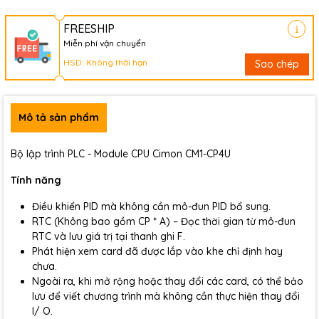
FREESHIP
Miễn phí vận chuyển
HSD: Không thời hạn
Sao chép
Mô tả sản phẩm
Bộ lập trình PLC - Module CPU Cimon CM1-CP4U
Tính năng
Điều khiển PID mà không cần mô-đun PID bổ sung.
RTC (Không bao gồm CP * A) – Đọc thời gian từ mô-đun
RTC và lưu giá trị tại thanh ghi F.
Phát hiện xem card đã được lắp vào khe chỉ định hay
chưa.
Ngoài ra, khi mở rộng hoặc thay đổi các card, có thể bảo
lưu để viết chương trình mà không cần thực hiện thay đổi
I/ O.