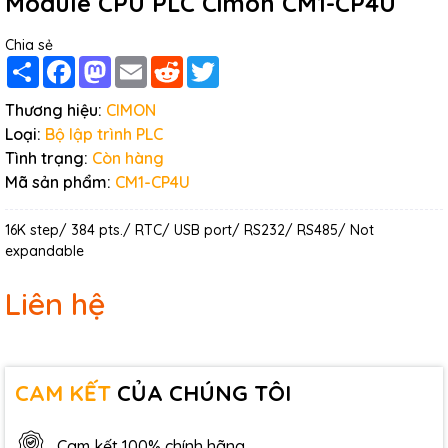
Module CPU PLC Cimon CM1-CP4U
Chia sẻ
Share
Facebook
Mastodon
Email
Reddit
Twitter
Thương hiệu:
CIMON
Loại:
Bộ lập trình PLC
Tình trạng:
Còn hàng
Mã sản phẩm:
CM1-CP4U
16K step/ 384 pts./ RTC/ USB port/ RS232/ RS485/ Not
expandable
Liên hệ
CAM KẾT
CỦA CHÚNG TÔI
Cam kết 100% chính hãng