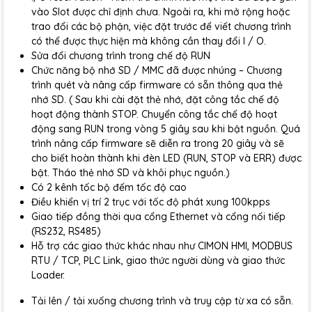
vào Slot được chỉ định chưa. Ngoài ra, khi mở rộng hoặc
trao đổi các bộ phận, việc đặt trước để viết chương trình
có thể được thực hiện mà không cần thay đổi I / O.
Sửa đổi chương trình trong chế độ RUN
Chức năng bộ nhớ SD / MMC đã được nhúng – Chương
trình quét và nâng cấp firmware có sẵn thông qua thẻ
nhớ SD. ( Sau khi cài đặt thẻ nhớ, đặt công tắc chế độ
hoạt động thành STOP. Chuyển công tắc chế độ hoạt
động sang RUN trong vòng 5 giây sau khi bật nguồn. Quá
trình nâng cấp firmware sẽ diễn ra trong 20 giây và sẽ
cho biết hoàn thành khi đèn LED (RUN, STOP và ERR) được
bật. Tháo thẻ nhớ SD và khôi phục nguồn.)
Có 2 kênh tốc bộ đếm tốc độ cao
Điều khiển vị trí 2 trục với tốc độ phát xung 100kpps
Giao tiếp đồng thời qua cổng Ethernet và cổng nối tiếp
(RS232, RS485)
Hỗ trợ các giao thức khác nhau như CIMON HMI, MODBUS
RTU / TCP, PLC Link, giao thức người dùng và giao thức
Loader.
Tải lên / tải xuống chương trình và truy cập từ xa có sẵn.