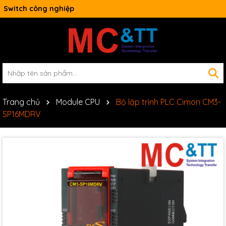
Switch công nghiệp
Trang chủ
Module CPU
Bộ lập trình PLC Cimon CM3-
SP16MDRV