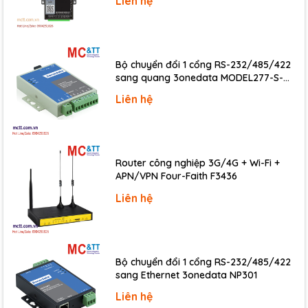
Liên hệ
Temperature
Power
DC 12 – 24 V
Bộ chuyển đổi 1 cổng RS-232/485/422
Program
Repetitive operation, Time-driven interrupt
sang quang 3onedata MODEL277-S-
Control
SC-20KM (Dual fiber, Single-mode, SC,
Liên hệ
20KM)
Method for
Controlling
Indirect method, Direct method by instructio
Input/Output
Router công nghiệp 3G/4G + Wi-Fi +
APN/VPN Four-Faith F3436
IL (Instruction List), LD (Ladder Diagram), SF
Program
(Sequential Function Chart), FB (Function
Liên hệ
Language
Block)
Data
32-bit
Processing
Bộ chuyển đổi 1 cổng RS-232/485/422
sang Ethernet 3onedata NP301
Basic
60 Instructions
Liên hệ
Instruction