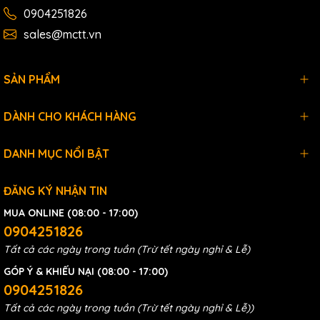
PID control
0904251826
program
sales@mctt.vn
High-Speed
Special
Counter,
SẢN PHẨM
Configuration
Positioning
control,
DÀNH CHO KHÁCH HÀNG
Input module
Type of
filtering,
Program
Initializing special
DANH MỤC NỔI BẬT
card
ĐĂNG KÝ NHẬN TIN
8 types including
MUA ONLINE (08:00 - 17:00)
user protocol
0904251826
(Serial)
communication
Tất cả các ngày trong tuần (Trừ tết ngày nghỉ & Lễ)
GÓP Ý & KHIẾU NẠI (08:00 - 17:00)
Modbus RTU
0904251826
Master/Slave,
Tất cả các ngày trong tuần (Trừ tết ngày nghỉ & Lễ))
Communication
Modbus TCP