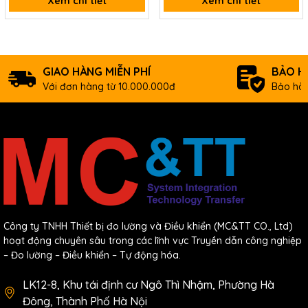
Failure
Xem chi tiết
Xem chi tiết
Number of
Program
128
Blocks
GIAO HÀNG MIỄN PHÍ
BẢO H
Với đơn hàng từ 10.000.000đ
Bảo hàn
5 types including
standard scan
program,
Subroutine, COLD
Scan
/ HOT
initialization,
periodic
interrupts
Công ty TNHH Thiết bị đo lường và Điều khiển (MC&TT CO., Ltd)
Ability to register
hoạt động chuyên sâu trong các lĩnh vực Truyền dẫn công nghiệp
Periodic
up to 15
– Đo lường – Điều khiển – Tự động hóa.
Interrupts
(Minimum period:
10 ms)
LK12-8, Khu tái định cư Ngô Thì Nhậm, Phường Hà
Đông, Thành Phố Hà Nội
6 types including