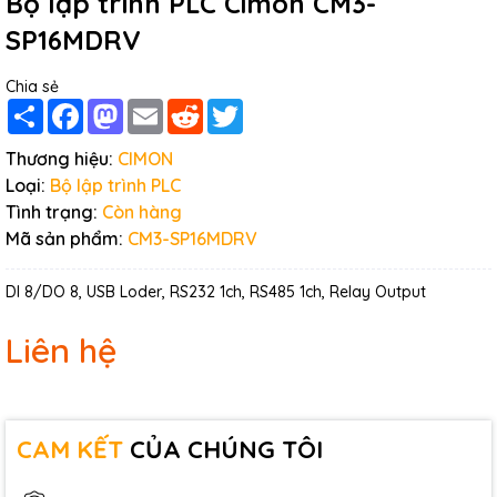
Bộ lập trình PLC Cimon CM3-
SP16MDRV
Chia sẻ
Share
Facebook
Mastodon
Email
Reddit
Twitter
Thương hiệu:
CIMON
Loại:
Bộ lập trình PLC
Tình trạng:
Còn hàng
Mã sản phẩm:
CM3-SP16MDRV
DI 8/DO 8, USB Loder, RS232 1ch, RS485 1ch, Relay Output
Liên hệ
CAM KẾT
CỦA CHÚNG TÔI