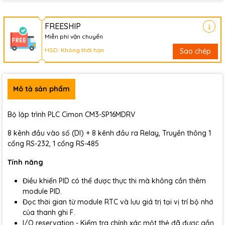
FREESHIP
Miễn phí vận chuyển
HSD: Không thời hạn
Sao chép
Mô tả sản phẩm
Bộ lập trình PLC Cimon CM3-SP16MDRV
8 kênh đầu vào số (DI) + 8 kênh đầu ra Relay, Truyền thông 1
cổng RS-232, 1 cổng RS-485
Tính năng
Điều khiển PID có thể được thực thi mà không cần thêm
module PID.
Đọc thời gian từ module RTC và lưu giá trị tại vị trí bộ nhớ
của thanh ghi F.
I/O reservation - Kiểm tra chính xác một thẻ đã được gắn