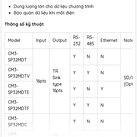
Dung lượng lớn cho dữ liệu chương trình
Bảo quản dữ liệu khi mất điện
Thông số kỹ thuật
RS-
RS-
Model
Input
Output
Ethernet
Note
232
485
CM3-
Y
N
N
SP32MDT
CM3-
TR
Y
Y
N
SP32MDTV
Sink
SD/M
16pts
type
(Optio
CM3-
Y
N
Y
16pts
SP32MDTE
CM3-
Y
Y
N
SP32MDTF
CM3-
Y
N
N
SP32MDC
CM3-
TR