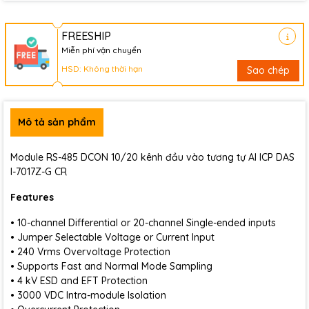
FREESHIP
Miễn phí vận chuyển
HSD: Không thời hạn
Sao chép
Mô tả sản phẩm
Module RS-485 DCON 10/20 kênh đầu vào tương tự AI ICP DAS
I-7017Z-G CR
Features
• 10-channel Differential or 20-channel Single-ended inputs
• Jumper Selectable Voltage or Current Input
• 240 Vrms Overvoltage Protection
• Supports Fast and Normal Mode Sampling
• 4 kV ESD and EFT Protection
• 3000 VDC Intra-module Isolation