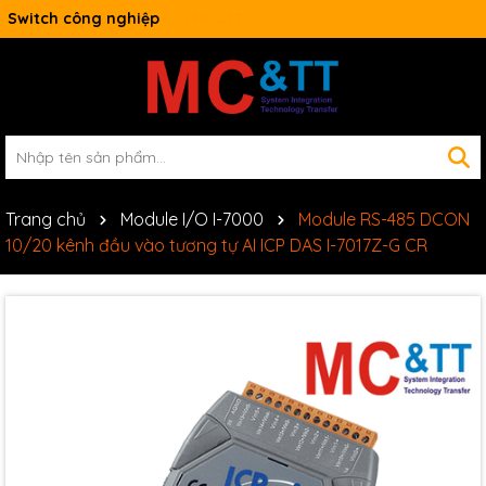
Switch công nghiệp
Trang chủ
Module I/O I-7000
Module RS-485 DCON
10/20 kênh đầu vào tương tự AI ICP DAS I-7017Z-G CR