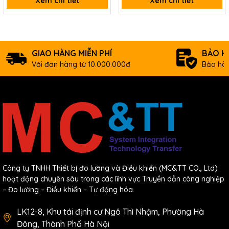
Xem chi tiết
Xem chi tiết
Data sheet
Documents
Odering information
GIAO HÀNG MIỄN PHÍ
BẢO H
Với đơn hàng từ 10.000.000đ
Bảo hàn
I-7017Z-
10/20-ch AI Module with High Voltage Protection
G CR
using DCON Protocol (Gray Cover) (RoHS)
Công ty TNHH Thiết bị đo lường và Điều khiển (MC&TT CO., Ltd)
hoạt động chuyên sâu trong các lĩnh vực Truyền dẫn công nghiệp
– Đo lường – Điều khiển – Tự động hóa.
LK12-8, Khu tái định cư Ngô Thì Nhậm, Phường Hà
Đông, Thành Phố Hà Nội