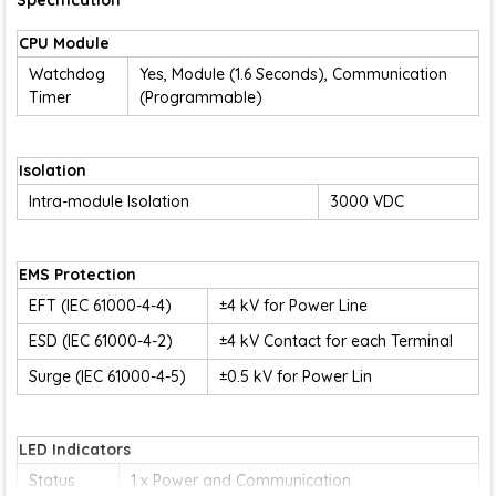
Specification
CPU Module
Watchdog
Yes, Module (1.6 Seconds), Communication
Timer
(Programmable)
Isolation
Intra-module Isolation
3000 VDC
EMS Protection
EFT (IEC 61000-4-4)
±4 kV for Power Line
ESD (IEC 61000-4-2)
±4 kV Contact for each Terminal
Surge (IEC 61000-4-5)
±0.5 kV for Power Lin
LED Indicators
Status
1 x Power and Communication