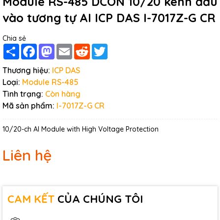
Module RS-485 DCON 10/20 kênh đầu
vào tương tự AI ICP DAS I-7017Z-G CR
Chia sẻ
Share
Facebook
Mastodon
Email
Reddit
Twitter
Thương hiệu:
ICP DAS
Loại:
Module RS-485
Tình trạng:
Còn hàng
Mã sản phẩm:
I-7017Z-G CR
10/20-ch AI Module with High Voltage Protection
Liên hệ
CAM KẾT
CỦA CHÚNG TÔI