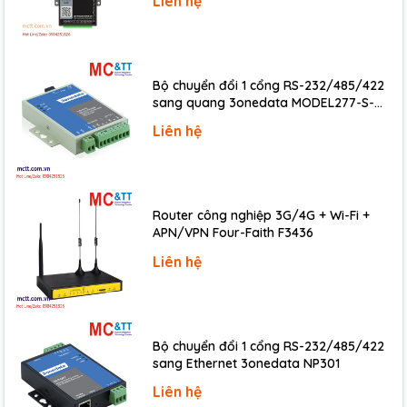
Liên hệ
Common Voltage
±200 VDC
Protection
Overvoltage
240 Vrms
Bộ chuyển đổi 1 cổng RS-232/485/422
Protection
sang quang 3onedata MODEL277-S-
Overcurrent
SC-20KM (Dual fiber, Single-mode, SC,
Yes, 50 mA at 110 VDC
Liên hệ
Protection
20KM)
Individual
Channel
Yes
Configuration
Router công nghiệp 3G/4G + Wi-Fi +
APN/VPN Four-Faith F3436
Liên hệ
COM Ports
Ports
1 x RS-485
Baud Rate
1200 ~ 115200 bps
Bộ chuyển đổi 1 cổng RS-232/485/422
Data Format
N, 8, 1
sang Ethernet 3onedata NP301
Protocol
DCON
Liên hệ