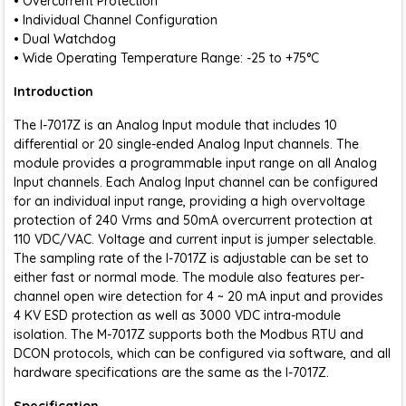
• Overcurrent Protection
• Individual Channel Configuration
• Dual Watchdog
• Wide Operating Temperature Range: -25 to +75°C
Introduction
The I-7017Z is an Analog Input module that includes 10
differential or 20 single-ended Analog Input channels. The
module provides a programmable input range on all Analog
Input channels. Each Analog Input channel can be configured
for an individual input range, providing a high overvoltage
protection of 240 Vrms and 50mA overcurrent protection at
110 VDC/VAC. Voltage and current input is jumper selectable.
The sampling rate of the I-7017Z is adjustable can be set to
either fast or normal mode. The module also features per-
channel open wire detection for 4 ~ 20 mA input and provides
4 KV ESD protection as well as 3000 VDC intra-module
isolation. The M-7017Z supports both the Modbus RTU and
DCON protocols, which can be configured via software, and all
hardware specifications are the same as the I-7017Z.