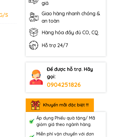
giả
Giao hàng nhanh chóng &
-G/S
an toàn
Hàng hóa đầy đủ CO, CQ
Hỗ trợ 24/7
Để được hỗ trợ. Hãy
gọi:
0904251826
Khuyến mãi đặc biệt !!!
Áp dụng Phiếu quà tặng/ Mã
giảm giá theo ngành hàng.
Miễn phí vận chuyển với đơn