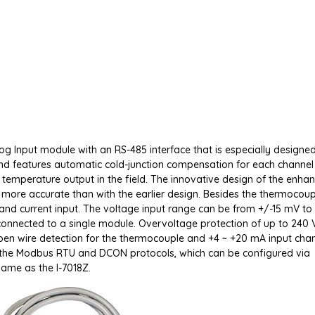
og Input module with an RS-485 interface that is especially designed
 features automatic cold-junction compensation for each channel
temperature output in the field. The innovative design of the enha
ore accurate than with the earlier design. Besides the thermocoup
and current input. The voltage input range can be from +/-15 mV to 
 connected to a single module. Overvoltage protection of up to 240 
en wire detection for the thermocouple and +4 ~ +20 mA input chan
 the Modbus RTU and DCON protocols, which can be configured via
same as the I-7018Z.