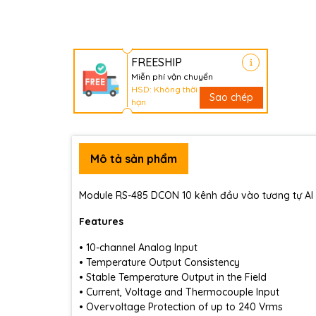
FREESHIP
Miễn phí vận chuyển
HSD: Không thời
Sao chép
hạn
Mô tả sản phẩm
Module RS-485 DCON 10 kênh đầu vào tương tự AI 
Features
• 10-channel Analog Input
• Temperature Output Consistency
• Stable Temperature Output in the Field
• Current, Voltage and Thermocouple Input
• Overvoltage Protection of up to 240 Vrms