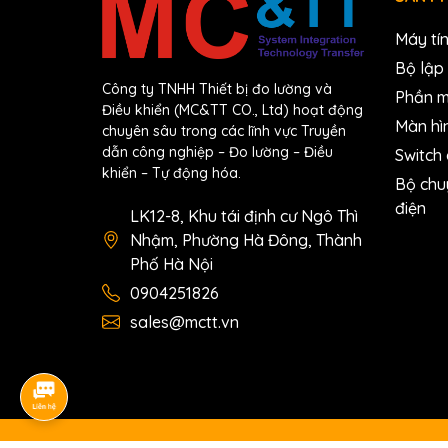
Open Wire Detection
Yes
Máy tí
Bộ lập 
COM Ports
Công ty TNHH Thiết bị đo lường và
Phần 
Ports
1 x RS-48
Điều khiển (MC&TT CO., Ltd) hoạt động
Màn hì
Baud Rate
1200 to 
chuyên sâu trong các lĩnh vực Truyền
dẫn công nghiệp – Đo lường – Điều
Switch
Data Format
(N, 8, 1) (
khiển – Tự động hóa.
Bộ chu
Protocol
DCON
điện
LK12-8, Khu tái định cư Ngô Thì
Nhậm, Phường Hà Đông, Thành
Power
Phố Hà Nội
Reverse Polarity Protection
0904251826
Input Range
sales@mctt.vn
Consumption
Mechanical
I-