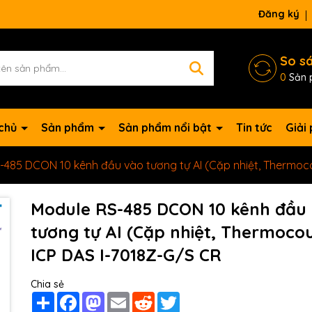
Đăng ký
So s
0
Sản 
 chủ
Sản phẩm
Sản phẩm nổi bật
Tin tức
Giải
-485 DCON 10 kênh đầu vào tương tự AI (Cặp nhiệt, Thermoc
Module RS-485 DCON 10 kênh đầu
tương tự AI (Cặp nhiệt, Thermoco
ICP DAS I-7018Z-G/S CR
Chia sẻ
Mã giảm giá:
Share
Facebook
Mastodon
Email
Reddit
Twitter