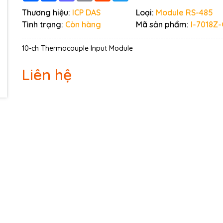
Ngày hết hạn:
Thương hiệu:
ICP DAS
Loại:
Module RS-485
Tình trạng:
Còn hàng
Mã sản phẩm:
I-7018Z
Điều kiện:
10-ch Thermocouple Input Module
Liên hệ