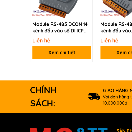
Thermoc
Sensor Type
Thermocou
Temperature Output Consistency
Yes
Module RS-485 DCON 14
Module RS-4
Stable Temperature Output in the
kênh đầu vào số DI ICP
kênh đầu vào
Yes
Field
DAS I-7041P-G CR
Counter/Freq
Liên hệ
Liên hệ
DAS I-7080-G
Voltage:
Range
Current:
Xem chi tiết
Xem ch
resistor)
Resolution
16-bit
Accuracy
±0.1% of
Sampling Rate
10 Hz (T
CHÍNH
GIAO HÀNG M
Input Impedance
> 400 k
Với đơn hàng t
SÁCH:
10.000.000đ
Common Voltage Protection
±200 V
Overvoltage Protection
240 Vrm
Individual Channel Configuration
Yes
SẢN P