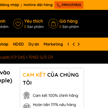
Đăng nhập
Hotline đặt hàng:
0904251826
ánh
Yêu thích
Giỏ hàng
phẩm
0
Sản phẩm
0
Sản phẩm
 pháp
HDSD
Dự án
Marketing
Giới thiệu
Liên hệ
ouple) ICP DAS I-7018Z-G/S CR
 vào
CAM KẾT
CỦA CHÚNG
uple)
TÔI
Cam kết 100% chính hãng
Hoàn tiền 111% nếu hàng