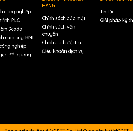
HÀNG
nh công nghiệp
Tin tức
Chính sách bảo mật
trình PLC
Giải pháp kỹ t
Chính sách vận
mềm Scada
5
chuyển
nh cảm ứng HMI
115200 bps
Chính sách đổi trả
 công nghiệp
N, 8, 2) (E, 8, 1) (O, 8, 1)
Điều khoản dịch vụ
yển đổi quang
Yes
+10 ~ +30 VDC
1.0 W
Bản quyền thuộc về MC&TT Co.,Ltd
Cung cấp bởi
MC&TT
7018Z: 116 x 73 x 35 (W x L x H)