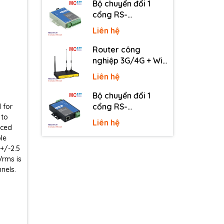
Bộ chuyển đổi 1
cổng RS-
232/485/422 sang
Liên hệ
quang 3onedata
MODEL277-S-SC-
Router công
20KM (Dual fiber,
nghiệp 3G/4G + Wi-
Single-mode, SC,
Fi + APN/VPN Four-
Liên hệ
20KM)
Faith F3436
Bộ chuyển đổi 1
cổng RS-
 for
 to
232/485/422 sang
Liên hệ
nced
Ethernet 3onedata
le
NP301
+/-2.5
Vrms is
nels.