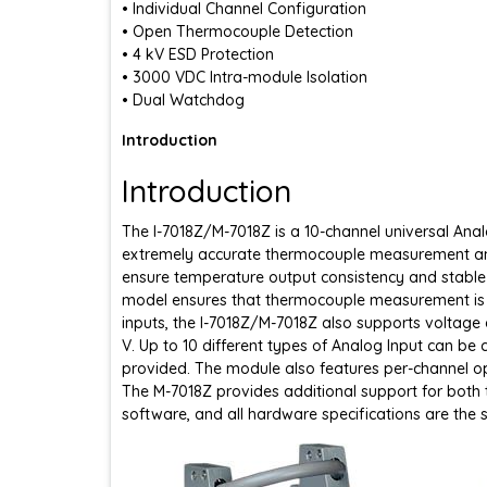
• Individual Channel Configuration
• Open Thermocouple Detection
• 4 kV ESD Protection
• 3000 VDC Intra-module Isolation
• Dual Watchdog
Introduction
Introduction
The I-7018Z/M-7018Z is a 10-channel universal Anal
extremely accurate thermocouple measurement and
ensure temperature output consistency and stable 
model ensures that thermocouple measurement is m
inputs, the I-7018Z/M-7018Z also supports voltage 
V. Up to 10 different types of Analog Input can be
provided. The module also features per-channel op
The M-7018Z provides additional support for both
software, and all hardware specifications are the 