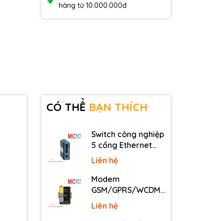
hàng từ 10.000.000đ
CÓ THỂ
BẠN THÍCH
Switch công nghiệp
5 cổng Ethernet
3Onedata IES2105-
Liên hệ
5T-P48
Modem
GSM/GPRS/WCDMA
(3G)/LTE (4G) IP
Liên hệ
Four-Faith F2816 V4