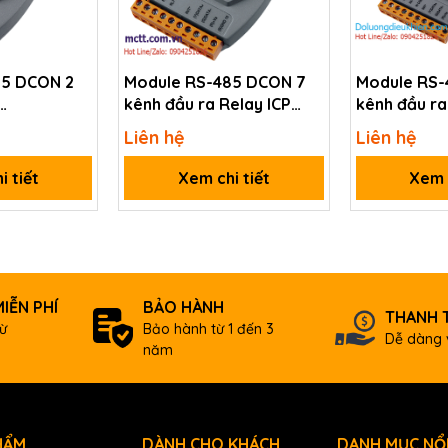
ouple
ple: J, K, T, E, R, S, B, N, C, L, M, LDIN43710
85 DCON 2
Module RS-485 DCON 7
Module RS-
kênh đầu ra Relay ICP
kênh đầu ra
uency ICP
DAS I-7067D-G CR
kênh đầu và
Liên hệ
Liên hệ
 CR
DAS I-7065
 ±15 mV, ±50 mV, ±100 mV, ±500 mV, ±1 V, ±2.5 V
 ±20 mA, 0 ~ 20 mA, 4 ~ 20 mA (requires an optional external 125 Ω
i tiết
Xem chi tiết
Xem c
 FSR
otal)
IỄN PHÍ
BẢO HÀNH
THANH 
Ω
ừ
Bảo hành từ 1 đến 3
Dễ dàng 
năm
DC
s
HẨM
DÀNH CHO KHÁCH
DANH MỤC NỔI