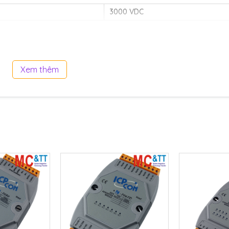
3000 VDC
±4 kV to Power
Xem thêm
±4 kV Contact for each Terminal
±0.5 kV for Power Line
nication
ential