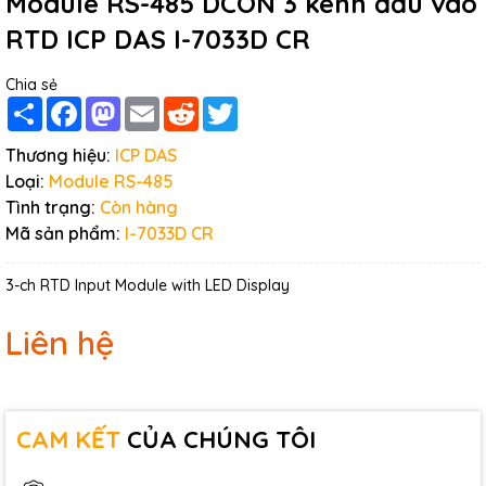
Module RS-485 DCON 3 kênh đầu vào
RTD ICP DAS I-7033D CR
Chia sẻ
Share
Facebook
Mastodon
Email
Reddit
Twitter
Thương hiệu:
ICP DAS
Loại:
Module RS-485
Tình trạng:
Còn hàng
Mã sản phẩm:
I-7033D CR
3-ch RTD Input Module with LED Display
Liên hệ
CAM KẾT
CỦA CHÚNG TÔI