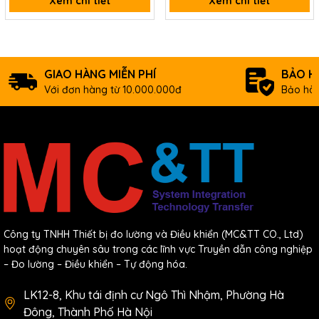
Xem chi tiết
Xem chi tiết
GIAO HÀNG MIỄN PHÍ
BẢO H
Với đơn hàng từ 10.000.000đ
Bảo hàn
Công ty TNHH Thiết bị đo lường và Điều khiển (MC&TT CO., Ltd)
hoạt động chuyên sâu trong các lĩnh vực Truyền dẫn công nghiệp
– Đo lường – Điều khiển – Tự động hóa.
LK12-8, Khu tái định cư Ngô Thì Nhậm, Phường Hà
Đông, Thành Phố Hà Nội