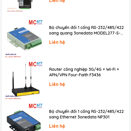
Liên hệ
Data Format
(N, 8, 1) (N, 8, 2) (E, 8, 1) (O, 8, 1)
Protocol
DCON
Bộ chuyển đổi 1 cổng RS-232/485/422
Power
sang quang 3onedata MODEL277-S-
SC-20KM (Dual fiber, Single-mode, SC,
Reverse Polarity Protection
Yes
Liên hệ
20KM)
Input Range
+10 ~ +30 VDC
Consumption
1.6 W
Router công nghiệp 3G/4G + Wi-Fi +
APN/VPN Four-Faith F3436
Mechanical
Liên hệ
Dimensions (mm)
123 x 72 x 35 (W x L x H)
Installation
DIN-Rail
Bộ chuyển đổi 1 cổng RS-232/485/422
Environmental
sang Ethernet 3onedata NP301
Operating Temperature
-25 ~ +75 °C
Liên hệ