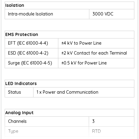
Isolation
Intra-module Isolation
3000 VDC
EMS Protection
EFT (IEC 61000-4-4)
±4 kV to Power Line
ESD (IEC 61000-4-2)
±2 kV Contact for each Terminal
Surge (IEC 61000-4-5)
±0.5 kV for Power Line
LED Indicators
Status
1 x Power and Communication
Analog Input
Channels
3
Type
RTD