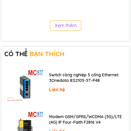
Pt100, Pt1000,
Sensor Type
Ni120
Resistance Measurement
3.2 kΩ Max.
Xem thêm
Resolution
16-bit
Accuracy
±0.1%
Sampling Rate
15 Hz
CÓ THỂ
BẠN THÍCH
Overvoltage Protection
±25 VDC
Individual Channel Configuration
No
Open Wire Detection
Yes
Switch công nghiệp 5 cổng Ethernet
3Onedata IES2105-5T-P48
3-wire RTD Lead Resistance
Yes
Liên hệ
Elimination
COM Ports
Modem GSM/GPRS/WCDMA (3G)/LTE
Ports
1 x RS-485
(4G) IP Four-Faith F2816 V4
Baud Rate
1200 ~ 115200 bps