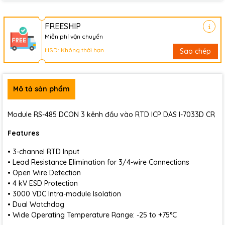
FREESHIP
Miễn phí vận chuyển
HSD: Không thời hạn
Sao chép
Mô tả sản phẩm
Module RS-485 DCON 3 kênh đầu vào RTD ICP DAS I-7033D CR
Features
• 3-channel RTD Input
• Lead Resistance Elimination for 3/4-wire Connections
• Open Wire Detection
• 4 kV ESD Protection
• 3000 VDC Intra-module Isolation
• Dual Watchdog
• Wide Operating Temperature Range: -25 to +75°C