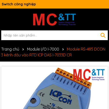
Switch công nghiệp
Trang chủ
Module I/O I-7000
Module RS-485 DCON
3 kênh đầu vào RTD ICP DAS I-7033D CR