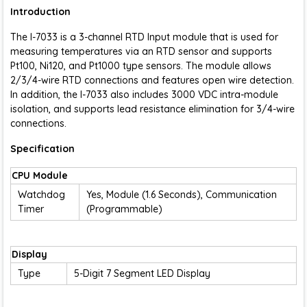
Introduction
The I-7033 is a 3-channel RTD Input module that is used for
measuring temperatures via an RTD sensor and supports
Pt100, Ni120, and Pt1000 type sensors. The module allows
2/3/4-wire RTD connections and features open wire detection.
In addition, the I-7033 also includes 3000 VDC intra-module
isolation, and supports lead resistance elimination for 3/4-wire
connections.
Specification
CPU Module
Watchdog
Yes, Module (1.6 Seconds), Communication
Timer
(Programmable)
Display
Type
5-Digit 7 Segment LED Display