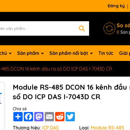
Đăng ký
So s
0
Sản 
 chủ
Sản phẩm
Sản phẩm nổi bật
Tin tức
Giải
-485 DCON 16 kênh đầu ra số DO ICP DAS I-7043D CR
Module RS-485 DCON 16 kênh đầu 
số DO ICP DAS I-7043D CR
Chia sẻ
Share
Facebook
Mastodon
Email
Reddit
Twitter
Mã giảm giá:
Thương hiệu:
ICP DAS
Loại:
Module RS-485