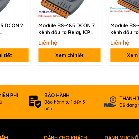
85 DCON 2
Module RS-485 DCON 7
Module RS-
kênh đầu ra Relay ICP
kênh đầu ra
uency ICP
DAS I-7067D-G CR
kênh đầu và
N, 10~30 VDC) Module with LED Display using DCON Protocol (Blue Co
Liên hệ
Liên hệ
 CR
DAS I-7065
i tiết
Xem chi tiết
Xem c
IỄN PHÍ
BẢO HÀNH
THANH 
ừ
Bảo hành từ 1 đến 3
Dễ dàng 
năm
HẨM
DÀNH CHO KHÁCH
DANH MỤC NỔI