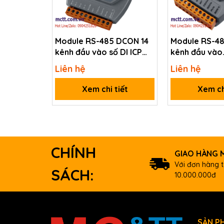
Data sheet
Documents
Module RS-485 DCON 14
Module RS-4
Ordering information
kênh đầu vào số DI ICP
kênh đầu vào
DAS I-7041P-G CR
Counter/Freq
I-
16-ch Non-isolated DO (Sink, NP
Liên hệ
Liên hệ
DAS I-7080-G
7043D CR
(RoHS)
Xem chi tiết
Xem ch
CHÍNH
GIAO HÀNG M
Với đơn hàng t
SÁCH:
10.000.000đ
SẢN P