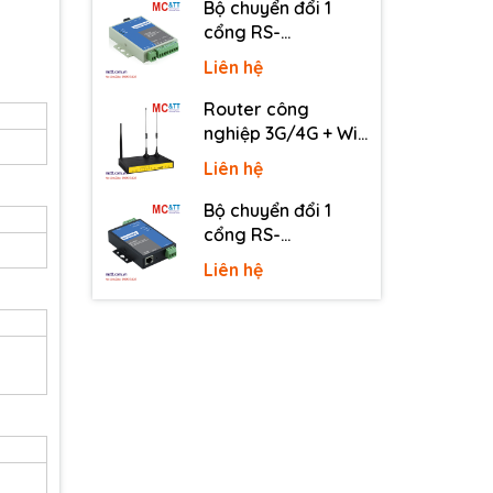
Bộ chuyển đổi 1
cổng RS-
232/485/422 sang
Liên hệ
quang 3onedata
MODEL277-S-SC-
Router công
20KM (Dual fiber,
nghiệp 3G/4G + Wi-
Single-mode, SC,
Fi + APN/VPN Four-
Liên hệ
20KM)
Faith F3436
Bộ chuyển đổi 1
cổng RS-
232/485/422 sang
Liên hệ
Ethernet 3onedata
NP301