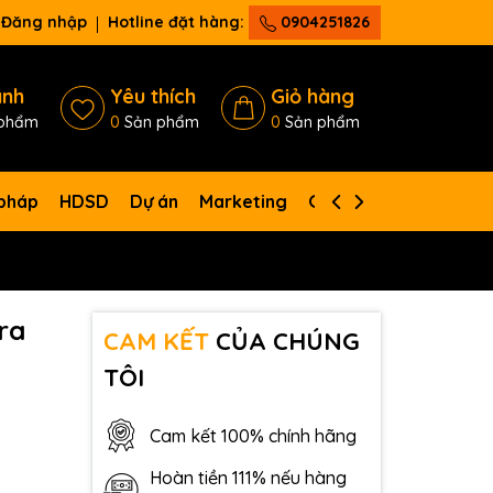
Đăng nhập
Hotline đặt hàng:
0904251826
ánh
Yêu thích
Giỏ hàng
phẩm
0
Sản phẩm
0
Sản phẩm
 pháp
HDSD
Dự án
Marketing
Giới thiệu
Liên hệ
ra
CAM KẾT
CỦA CHÚNG
TÔI
Cam kết 100% chính hãng
Hoàn tiền 111% nếu hàng