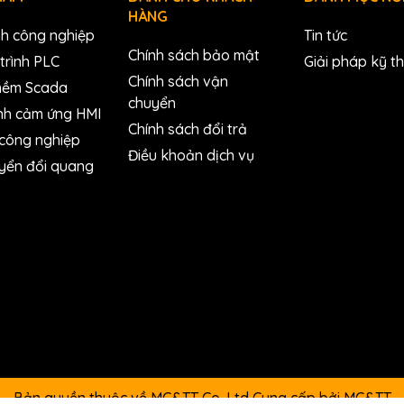
HÀNG
nh công nghiệp
Tin tức
Chính sách bảo mật
trình PLC
Giải pháp kỹ t
Chính sách vận
mềm Scada
chuyển
nh cảm ứng HMI
Chính sách đổi trả
 công nghiệp
Điều khoản dịch vụ
yển đổi quang
Bản quyền thuộc về MC&TT Co.,Ltd
Cung cấp bởi
MC&TT