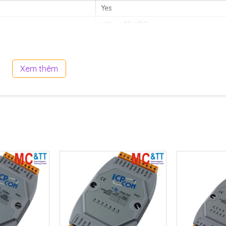
Yes
+10 ~ +30 VDC
1.1 W
Xem thêm
123 x 72 x 35 (W x L x H)
DIN-Rail
-25 ~ +75 °C
-40 ~ +85 °C
10 ~ 95% RH, Non-condensing