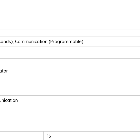
C
Seconds), Communication (Programmable)
ator
nication
16