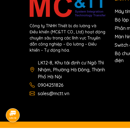
Máy tí
Bộ lập 
Công ty TNHH Thiết bị đo lường và
Phần 
Điều khiển (MC&TT CO., Ltd) hoạt động
Màn hì
chuyên sâu trong các lĩnh vực Truyền
dẫn công nghiệp – Đo lường – Điều
Switch
khiển – Tự động hóa.
Bộ chu
điện
LK12-8, Khu tái định cư Ngô Thì
Nhậm, Phường Hà Đông, Thành
Phố Hà Nội
0904251826
sales@mctt.vn