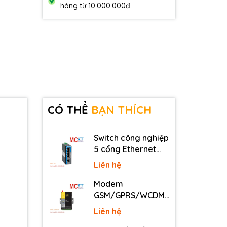
hàng từ 10.000.000đ
CÓ THỂ
BẠN THÍCH
Switch công nghiệp
5 cổng Ethernet
3Onedata IES2105-
Liên hệ
5T-P48
Modem
GSM/GPRS/WCDMA
(3G)/LTE (4G) IP
Liên hệ
Four-Faith F2816 V4