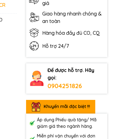
giả
 CR
Giao hàng nhanh chóng &
ED
an toàn
Hàng hóa đầy đủ CO, CQ
Hỗ trợ 24/7
Để được hỗ trợ. Hãy
gọi:
0904251826
Khuyến mãi đặc biệt !!!
Áp dụng Phiếu quà tặng/ Mã
giảm giá theo ngành hàng.
Miễn phí vận chuyển với đơn