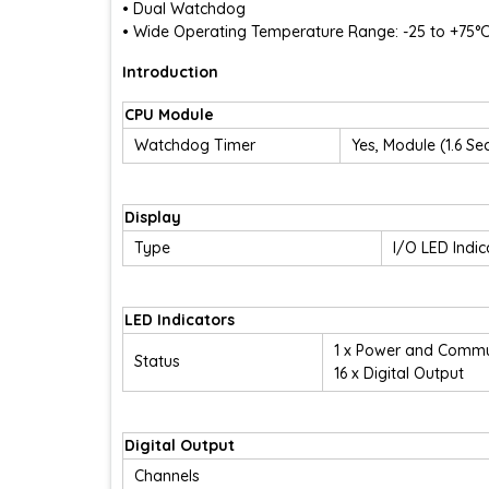
• Dual Watchdog
• Wide Operating Temperature Range: -25 to +75°
Introduction
CPU Module
Watchdog Timer
Yes, Module (1.6 
Display
Type
I/O LED Indic
LED Indicators
1 x Power and Commu
Status
16 x Digital Output
Digital Output
Channels