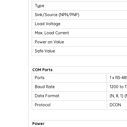
Type
Sink/Source (NPN/PNP)
Load Voltage
Max. Load Current
Power on Value
Safe Value
COM Ports
Ports
1 x RS-48
Baud Rate
1200 to 
Data Format
(N, 8, 1) (
Protocol
DCON
Power