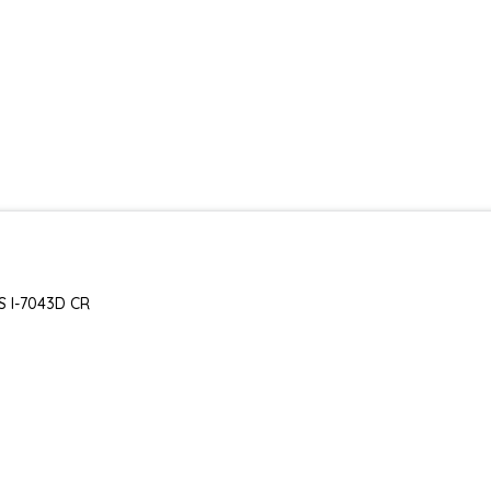
S I-7043D CR