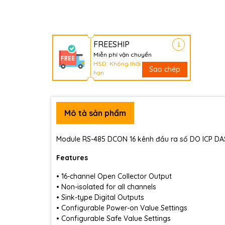
FREESHIP
Miễn phí vận chuyển
HSD: Không thời
Sao chép
hạn
Mô tả sản phẩm
Module RS-485 DCON 16 kênh đầu ra số DO ICP DA
Features
• 16-channel Open Collector Output
• Non-isolated for all channels
• Sink-type Digital Outputs
• Configurable Power-on Value Settings
• Configurable Safe Value Settings