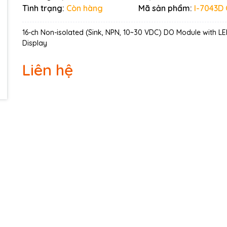
Ngày hết hạn:
Tình trạng:
Còn hàng
Mã sản phẩm:
I-7043D
Điều kiện:
16-ch Non-isolated (Sink, NPN, 10~30 VDC) DO Module with L
Display
Liên hệ