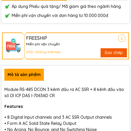
Áp dụng Phiếu quà tặng/ Mã giảm giá theo ngành hàng.
Miễn phí vận chuyển với đơn hàng từ 10.000.000đ
FREESHIP
Miễn phí vận chuyển
HSD: Không thời hạn
Sao chép
Mô tả sản phẩm
Module RS-485 DCON 3 kênh đầu ra AC SSR + 8 kênh đầu vào
số DI ICP DAS I-7063AD CR
Features
• 8 Digital Input channels and 3 AC SSR Output channels
• Form A AC Solid State Relay Output
• No Arcing, No Bounce, and No Switching Noise