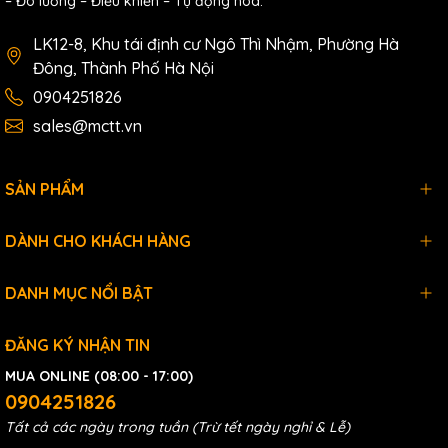
– Đo lường – Điều khiển – Tự động hóa.
Documents
LK12-8, Khu tái định cư Ngô Thì Nhậm, Phường Hà
Ordering information
Đông, Thành Phố Hà Nội
0904251826
I-
8-ch Isolated DI (Wet, 4~30 VDC) and 3-ch AC-
7063AD
SSR Output Module with LED Display using DCON
sales@mctt.vn
CR
Protocol (Blue Cover) (RoSH)
SẢN PHẨM
DÀNH CHO KHÁCH HÀNG
DANH MỤC NỔI BẬT
ĐĂNG KÝ NHẬN TIN
MUA ONLINE (08:00 - 17:00)
0904251826
Tất cả các ngày trong tuần (Trừ tết ngày nghỉ & Lễ)