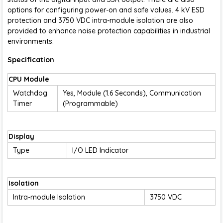
options for configuring power-on and safe values. 4 kV ESD
protection and 3750 VDC intra-module isolation are also
provided to enhance noise protection capabilities in industrial
environments.
Specification
CPU Module
Watchdog
Yes, Module (1.6 Seconds), Communication
Timer
(Programmable)
Display
Type
I/O LED Indicator
Isolation
Intra-module Isolation
3750 VDC