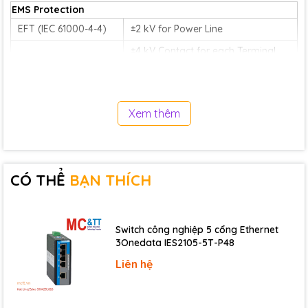
EMS Protection
EFT (IEC 61000-4-4)
±2 kV for Power Line
±4 kV Contact for each Terminal
ESD (IEC 61000-4-2)
±8 kV Air for Random Point
LED Indicators
Xem thêm
1 x Power and Communication
Status
11 x Digital Input/Relay Output
CÓ THỂ
BẠN THÍCH
Digital Input/Counter
Channels
8
Switch công nghiệp 5 cổng Ethernet
Type
Wet Contact
3Onedata IES2105-5T-P48
Sink/Source (NPN/PNP)
Sink/Source
Liên hệ
Wet Contact, ON Voltage Level
+1 VDC Max.
Wet Contact, OFF Voltage Level
+4 ~ 30 VDC