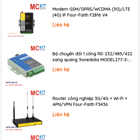
Max. Counts
65535 (16-bit)
Modem GSM/GPRS/WCDMA (3G)/LTE
(4G) IP Four-Faith F2816 V4
Frequency
100 Hz
Liên hệ
Min. Pulse Width
5 ms
Input Impedance
3 kΩ
Overvoltage Protection
±35 VDC
Bộ chuyển đổi 1 cổng RS-232/485/422
sang quang 3onedata MODEL277-S-
Relay Output
SC-20KM (Dual fiber, Single-mode, SC,
Liên hệ
20KM)
Channels
3 (Form A)
Type
AC-SSR
Form A:
Router công nghiệp 3G/4G + Wi-Fi +
Contact Rating
24 ~ 265 VAC @ 1A
APN/VPN Four-Faith F3436
5 A @ 30 VDC
Liên hệ
Leakage
1.5 mA
Current
Operate Time
1/2 cycle + 1 ms