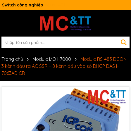
Switch công nghiệp
Trang chủ
Module I/O I-7000
Module RS-485 DCON
3 kênh đầu ra AC SSR + 8 kênh đầu vào số DI ICP DAS I-
7063AD CR