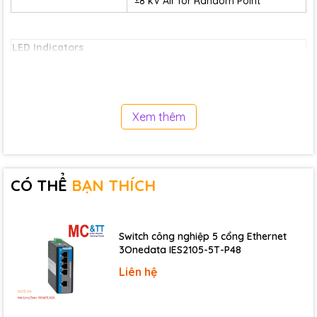
±8 kV Air for Random Point
LED Indicators
1 x Power and Communication
Status
9 x Digital Input/Relay Output
Xem thêm
Digital Input/Counter
Channels
4
Type
Wet Contact
CÓ THỂ
BẠN THÍCH
Sink/Source (NPN/PNP)
Sink/Source
Wet Contact, ON Voltage Level
+1 VDC Max.
Switch công nghiệp 5 cổng Ethernet
Wet Contact, OFF Voltage Level
+4 ~ 30 VDC
3Onedata IES2105-5T-P48
Max. Counts
65535 (16-bit)
Liên hệ
Frequency
100 Hz
Min. Pulse Width
5 ms