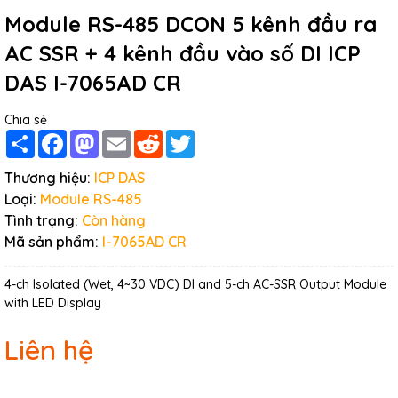
Module RS-485 DCON 5 kênh đầu ra
AC SSR + 4 kênh đầu vào số DI ICP
DAS I-7065AD CR
Chia sẻ
Share
Facebook
Mastodon
Email
Reddit
Twitter
Thương hiệu:
ICP DAS
Loại:
Module RS-485
Tình trạng:
Còn hàng
Mã sản phẩm:
I-7065AD CR
4-ch Isolated (Wet, 4~30 VDC) DI and 5-ch AC-SSR Output Module
with LED Display
Liên hệ