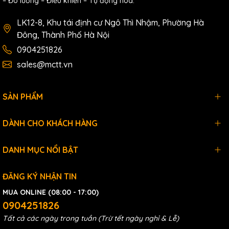
– Đo lường – Điều khiển – Tự động hóa.
I-
4-ch Isolated DI (Wet, 4~30 VDC) and 5-ch AC-
7065AD
SSR Output Module with LED Display using DCON
LK12-8, Khu tái định cư Ngô Thì Nhậm, Phường Hà
CR
Protocol (Blue Cover) (RoSH)
Đông, Thành Phố Hà Nội
0904251826
sales@mctt.vn
SẢN PHẨM
DÀNH CHO KHÁCH HÀNG
DANH MỤC NỔI BẬT
ĐĂNG KÝ NHẬN TIN
MUA ONLINE (08:00 - 17:00)
0904251826
Tất cả các ngày trong tuần (Trừ tết ngày nghỉ & Lễ)