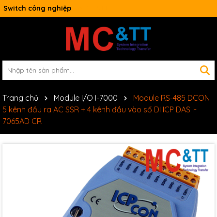
Switch công nghiệp
Trang chủ
Module I/O I-7000
Module RS-485 DCON
5 kênh đầu ra AC SSR + 4 kênh đầu vào số DI ICP DAS I-
7065AD CR