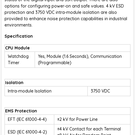
options for configuring power-on and safe values. 4 kV ESD
protection and 3750 VDC intra-module isolation are also
provided to enhance noise protection capabilities in industrial
environments.
Specification
CPU Module
Watchdog
Yes, Module (1.6 Seconds), Communication
Timer
(Programmable)
Isolation
Intra-module Isolation
3750 VDC
EMS Protection
EFT (IEC 61000-4-4)
±2 kV for Power Line
±4 kV Contact for each Terminal
ESD (IEC 61000-4-2)