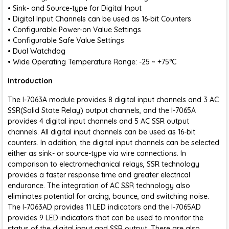
• Sink- and Source-type for Digital Input
• Digital Input Channels can be used as 16-bit Counters
• Configurable Power-on Value Settings
• Configurable Safe Value Settings
• Dual Watchdog
• Wide Operating Temperature Range: -25 ~ +75°C
Introduction
The I-7063A module provides 8 digital input channels and 3 AC
SSR(Solid State Relay) output channels, and the I-7065A
provides 4 digital input channels and 5 AC SSR output
channels. All digital input channels can be used as 16-bit
counters. In addition, the digital input channels can be selected
either as sink- or source-type via wire connections. In
comparison to electromechanical relays, SSR technology
provides a faster response time and greater electrical
endurance. The integration of AC SSR technology also
eliminates potential for arcing, bounce, and switching noise.
The I-7063AD provides 11 LED indicators and the I-7065AD
provides 9 LED indicators that can be used to monitor the
status of the digital input and SSR output. There are also