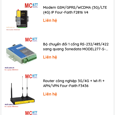
Input Impedance
3 kΩ
Modem GSM/GPRS/WCDMA (3G)/LTE
(4G) IP Four-Faith F2816 V4
Overvoltage Protection
±35 VDC
Liên hệ
Relay Output
Channels
5 (Form A)
Bộ chuyển đổi 1 cổng RS-232/485/422
Type
AC-SSR
sang quang 3onedata MODEL277-S-
Form A:
SC-20KM (Dual fiber, Single-mode, SC,
Liên hệ
Contact Rating
24 ~ 265 VAC @ 1A
20KM)
5 A @ 30 VDC
Leakage
1.5 mA
Current
Router công nghiệp 3G/4G + Wi-Fi +
APN/VPN Four-Faith F3436
Operate Time
1/2 cycle + 1 ms
Liên hệ
Release Time
1/2 cycle + 1 ms
Electrical
Long Life, No Arcing, No Bounce, No
Endurance
Switching Noise