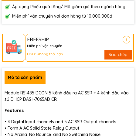
Áp dụng Phiếu quà tặng/ Mã giảm giá theo ngành hàng.
Miễn phí vận chuyển với đơn hàng từ 10.000.000đ
FREESHIP
Miễn phí vận chuyển
HSD: Không thời hạn
Sao chép
Mô tả sản phẩm
Module RS-485 DCON 5 kênh đầu ra AC SSR + 4 kênh đầu vào
số DI ICP DAS I-7065AD CR
Features
• 4 Digital Input channels and 5 AC SSR Output channels
• Form A AC Solid State Relay Output
• No Arcing, No Bounce, and No Switching Noise