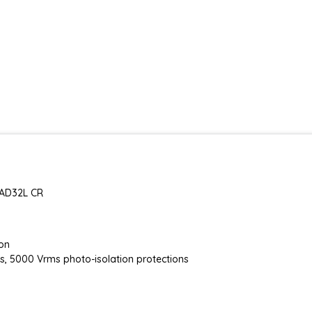
-AD32L CR
ion
els, 5000 Vrms photo-isolation protections