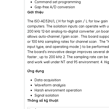
Command set programming
Gap-free A/D conversion
Giới thiệu
The ISO-AD32H/L ( H for high gain / L for low gain
computers. The isolation inputs can operate wit
200 kHz 12-bit analog-to-digital converter ,on board
allows auto-channel /gain scan . This board suppo
or 100 kHz sampling rates for channel scan . The "
input type, and operating mode ) to be performed in
The board's innovative design improves several dr
faster ; up to 200 kHz 2. The sampling rate can 
and work well under NT and 95 environment. 4. Hig
Ứng dụng
Data acquisition
Waveform analysis
Harsh environment operation
Signal isolation
Thông số kỹ thuật