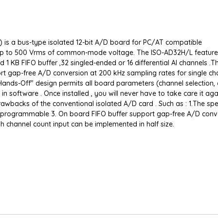
 ) is a bus-type isolated 12-bit A/D board for PC/AT compatible
h up to 500 Vrms of common-mode voltage. The ISO-AD32H/L feature
 1 KB FIFO buffer ,32 singled-ended or 16 differential AI channels .T
rt gap-free A/D conversion at 200 kHz sampling rates for single ch
Hands-Off" design permits all board parameters (channel selection, 
 software . Once installed , you will never have to take care it aga
awbacks of the conventional isolated A/D card . Such as : 1.The spe
be programmable 3. On board FIFO buffer support gap-free A/D conv
h channel count input can be implemented in half size.