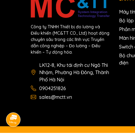
Máy tí
Bộ lập 
Công ty TNHH Thiết bị đo lường và
Phần 
Điều khiển (MC&TT CO., Ltd) hoạt động
Màn hì
chuyên sâu trong các lĩnh vực Truyền
dẫn công nghiệp – Đo lường – Điều
Switch
khiển – Tự động hóa.
Bộ chu
điện
LK12-8, Khu tái định cư Ngô Thì
Nhậm, Phường Hà Đông, Thành
Phố Hà Nội
0904251826
sales@mctt.vn