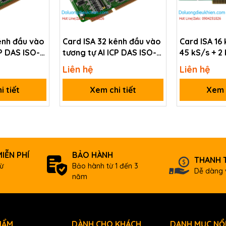
-bit Isolated AI Board (1 K word FIFO)
ênh đầu vào
Card ISA 32 kênh đầu vào
Card ISA 16 k
b connector
CP DAS ISO-
tương tự AI ICP DAS ISO-
45 kS/s + 2
AD32L/S CR
kênh DI/DO 
Liên hệ
Liên hệ
Timer/Coun
ICP DAS A-
i tiết
Xem chi tiết
Xem c
IỄN PHÍ
BẢO HÀNH
THANH 
ừ
Bảo hành từ 1 đến 3
Dễ dàng 
năm
HẨM
DÀNH CHO KHÁCH
DANH MỤC NỔI