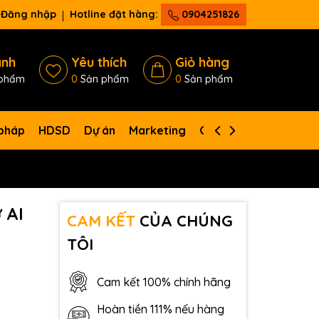
Đăng nhập
Hotline đặt hàng:
0904251826
ánh
Yêu thích
Giỏ hàng
phẩm
0
Sản phẩm
0
Sản phẩm
 pháp
HDSD
Dự án
Marketing
Giới thiệu
Liên hệ
 AI
CAM KẾT
CỦA CHÚNG
TÔI
Cam kết 100% chính hãng
Hoàn tiền 111% nếu hàng