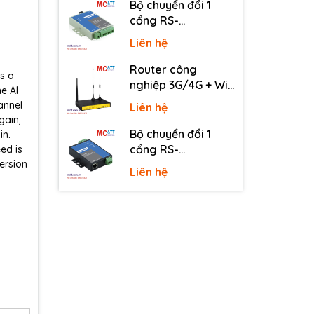
Bộ chuyển đổi 1
cổng RS-
232/485/422 sang
Liên hệ
quang 3onedata
MODEL277-S-SC-
Router công
s a
20KM (Dual fiber,
nghiệp 3G/4G + Wi-
he AI
Single-mode, SC,
Fi + APN/VPN Four-
annel
Liên hệ
20KM)
Faith F3436
gain,
Bộ chuyển đổi 1
in.
cổng RS-
ed is
ersion
232/485/422 sang
Liên hệ
Ethernet 3onedata
NP301