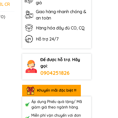
giả
2L CR
Giao hàng nhanh chóng &
IFO)
an toàn
Hàng hóa đầy đủ CO, CQ
Hỗ trợ 24/7
Để được hỗ trợ. Hãy
gọi:
0904251826
Khuyến mãi đặc biệt !!!
Áp dụng Phiếu quà tặng/ Mã
giảm giá theo ngành hàng.
Miễn phí vận chuyển với đơn