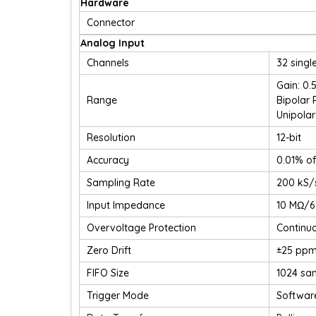
Hardware
Connector
Analog Input
Channels
32 singl
Gain: 0.5,
Range
Bipolar R
Unipolar 
Resolution
12-bit
Accuracy
0.01% of
Sampling Rate
200 kS/s
Input Impedance
10 MΩ/6
Overvoltage Protection
Continu
Zero Drift
±25 ppm
FIFO Size
1024 sa
Trigger Mode
Software