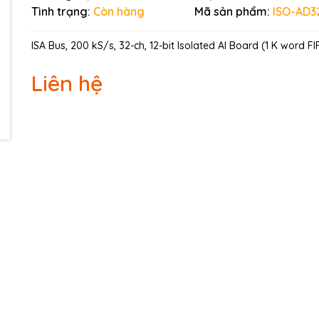
Ngày hết hạn:
Tình trạng:
Còn hàng
Mã sản phẩm:
ISO-AD3
Điều kiện:
ISA Bus, 200 kS/s, 32-ch, 12-bit Isolated AI Board (1 K word F
Liên hệ