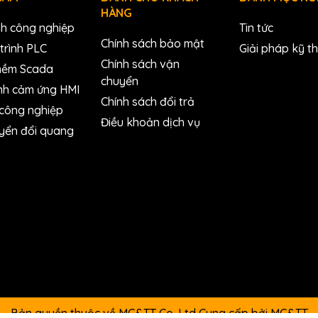
HÀNG
nh công nghiệp
Tin tức
Chính sách bảo mật
trình PLC
Giải pháp kỹ t
Chính sách vận
mềm Scada
chuyển
nh cảm ứng HMI
Chính sách đổi trả
 công nghiệp
Điều khoản dịch vụ
yển đổi quang
Bản quyền thuộc về MC&TT Co.,Ltd
Cung cấp bởi
MC&TT