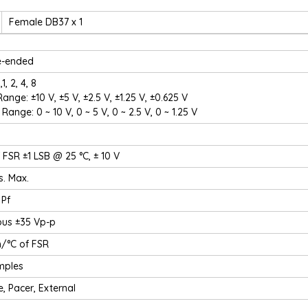
Female DB37 x 1
e-ended
1, 2, 4, 8
ange: ±10 V, ±5 V, ±2.5 V, ±1.25 V, ±0.625 V
Range: 0 ~ 10 V, 0 ~ 5 V, 0 ~ 2.5 V, 0 ~ 1.25 V
 FSR ±1 LSB @ 25 °C, ± 10 V
. Max.
 Pf
ous ±35 Vp-p
/°C of FSR
mples
, Pacer, External