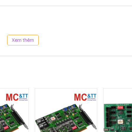
ISA
8-bit
Xem thêm
850 mA @ +5 V
122 x 173 x 22 (W x L x D)
0 ~ +60°C
-20 ~ +70°C
5 ~ 85% RH, Non-condensing