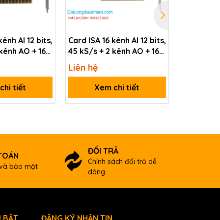
ênh AI 12 bits,
Card ISA 16 kênh AI 12 bits,
Card ISA 1
 kênh AO + 16
45 kS/s + 2 kênh AO + 16
125 kS/ + 
+ 1 kênh
kênh DI/DO + 1 kênh
kênh DI/D
Liên hệ
Liên hệ
ter/Frequency
Timer/Counter/Frequency
Timer/Co
821PGH/S CR
ICP DAS A-821PGL/S CR
ICP DAS 
hi tiết
Xem chi tiết
Xem
ĐỔI TRẢ
TOÁN
Chính sách đổi trả dễ
và bảo mật
dàng
 BẬT
ĐĂNG KÝ NHẬN TIN