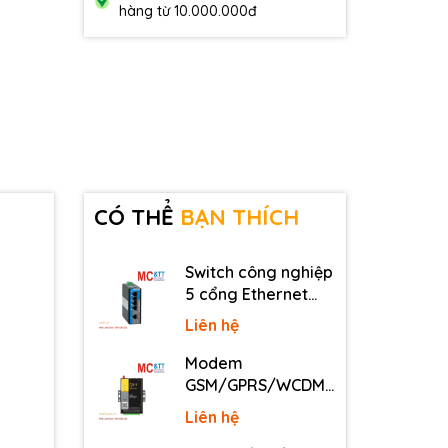
hàng từ 10.000.000đ
CÓ THỂ
BẠN THÍCH
Switch công nghiệp
5 cổng Ethernet
3Onedata IES2105-
Liên hệ
5T-P48
Modem
GSM/GPRS/WCDMA
(3G)/LTE (4G) IP
Liên hệ
Four-Faith F2816 V4