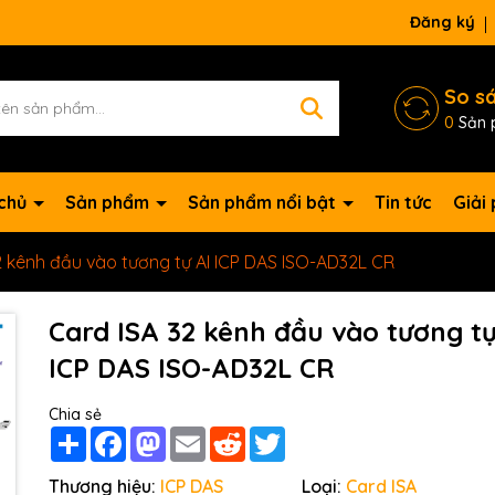
Đăng ký
So s
0
Sản 
 chủ
Sản phẩm
Sản phẩm nổi bật
Tin tức
Giải
2 kênh đầu vào tương tự AI ICP DAS ISO-AD32L CR
Card ISA 32 kênh đầu vào tương tự
ICP DAS ISO-AD32L CR
Chia sẻ
Share
Facebook
Mastodon
Email
Reddit
Twitter
Mã giảm giá:
Thương hiệu:
ICP DAS
Loại:
Card ISA