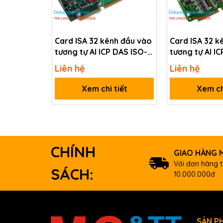
D
ocuments
Thông tin mua hàng
ISA Bus, 200 kS/s, 32-ch, 12
Card ISA 32 kênh đầu vào
Card ISA 32 k
ISO-AD32L
Includes one CA-4002 D-Su
tương tự AI ICP DAS ISO-
tương tự AI I
813/S CR
AD32H/S CR
Liên hệ
Liên hệ
Xem chi tiết
Xem ch
CHÍNH
GIAO HÀNG M
Với đơn hàng t
SÁCH:
10.000.000đ
SẢN P