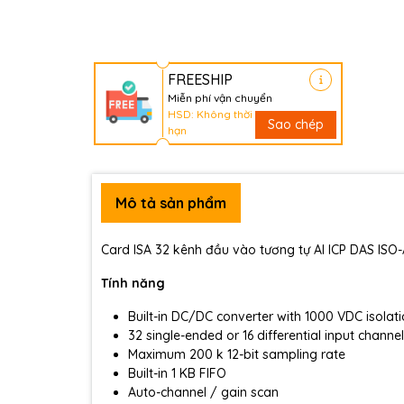
FREESHIP
Miễn phí vận chuyển
HSD: Không thời
Sao chép
hạn
Mô tả sản phẩm
Card ISA 32 kênh đầu vào tương tự AI ICP DAS ISO
Tính năng
Built-in DC/DC converter with 1000 VDC isolat
32 single-ended or 16 differential input chann
Maximum 200 k 12-bit sampling rate
Built-in 1 KB FIFO
Auto-channel / gain scan