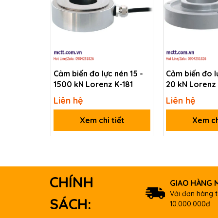
Cảm biến đo lực nén 15 -
Cảm biến đo l
1500 kN Lorenz K-181
20 kN Lorenz
Liên hệ
Liên hệ
Xem chi tiết
Xem ch
CHÍNH
GIAO HÀNG M
Với đơn hàng t
SÁCH:
10.000.000đ