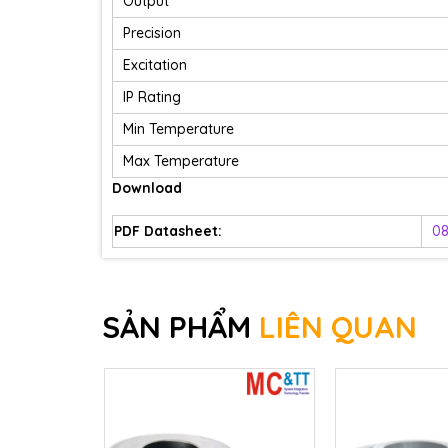
Output
Precision
Excitation
IP Rating
Min Temperature
Max Temperature
Download
PDF Datasheet:
08
SẢN PHẨM
LIÊN QUAN