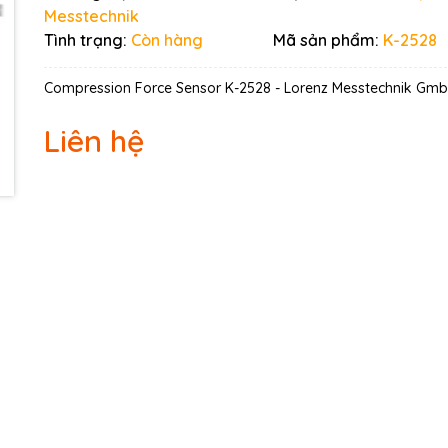
Messtechnik
Mã giảm giá:
Tình trạng:
Còn hàng
Mã sản phẩm:
K-2528
Ngày hết hạn:
Compression Force Sensor K-2528 - Lorenz Messtechnik Gm
Điều kiện:
Liên hệ