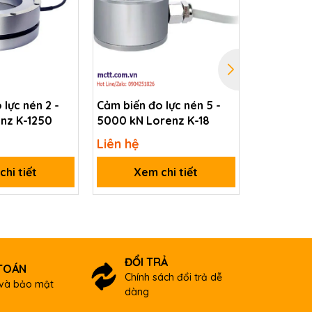
lực nén 2 -
Cảm biến đo lực nén 5 -
Cảm biến 
nz K-1250
5000 kN Lorenz K-18
- 100 kN 
Liên hệ
Liên hệ
hi tiết
Xem chi tiết
Xem
ĐỔI TRẢ
TOÁN
Chính sách đổi trả dễ
và bảo mật
dàng