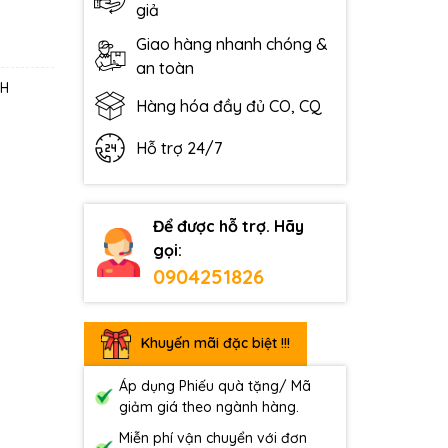
giả
Giao hàng nhanh chóng &
an toàn
bH
Hàng hóa đầy đủ CO, CQ
Hỗ trợ 24/7
Để được hỗ trợ. Hãy
gọi:
0904251826
Khuyến mãi đặc biệt !!!
Áp dụng Phiếu quà tặng/ Mã
giảm giá theo ngành hàng.
Miễn phí vận chuyển với đơn