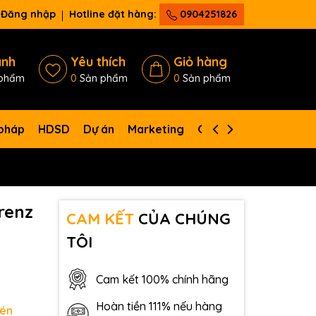
Đăng nhập
Hotline đặt hàng:
0904251826
ánh
Yêu thích
Giỏ hàng
phẩm
0
Sản phẩm
0
Sản phẩm
 pháp
HDSD
Dự án
Marketing
Giới thiệu
Liên hệ
renz
CAM KẾT
CỦA CHÚNG
TÔI
Cam kết 100% chính hãng
Hoàn tiền 111% nếu hàng
nén