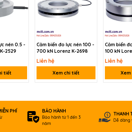
ực nén 0.5 -
Cảm biến đo lực nén 100 -
Cảm biến đo 
 K-2529
700 kN Lorenz K-2698
100 kN Lore
Liên hệ
Liên hệ
i tiết
Xem chi tiết
Xem c
IỄN PHÍ
BẢO HÀNH
THANH 
ừ
Bảo hành từ 1 đến 3
Dễ dàng 
năm