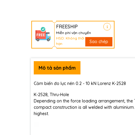
FREESHIP
Miễn phí vận chuyển
HSD: Không thời
Sao chép
hạn
Mô tả sản phẩm
Cảm biến đo lực nén 0.2 - 10 kN Lorenz K-2528
K-2528, Thru-Hole
Depending on the force loading arrangement, the 
compact construction is all welded with aluminium
highest.