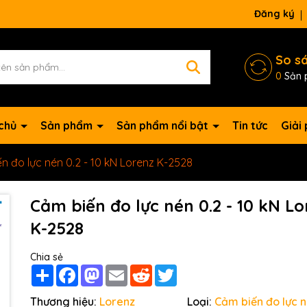
Đăng ký
So s
0
Sản 
 chủ
Sản phẩm
Sản phẩm nổi bật
Tin tức
Giải
n đo lực nén 0.2 - 10 kN Lorenz K-2528
Cảm biến đo lực nén 0.2 - 10 kN Lo
K-2528
Chia sẻ
Share
Facebook
Mastodon
Email
Reddit
Twitter
Thương hiệu:
Lorenz
Loại:
Cảm biến đo lực 