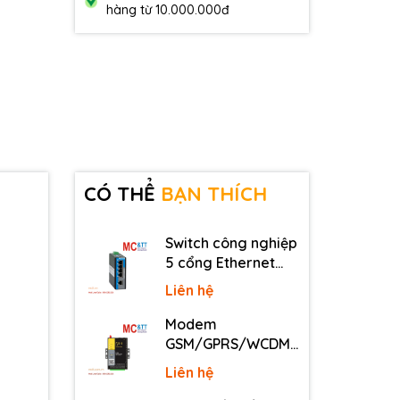
hàng từ 10.000.000đ
CÓ THỂ
BẠN THÍCH
Switch công nghiệp
5 cổng Ethernet
3Onedata IES2105-
Liên hệ
5T-P48
Modem
GSM/GPRS/WCDMA
(3G)/LTE (4G) IP
Liên hệ
Four-Faith F2816 V4