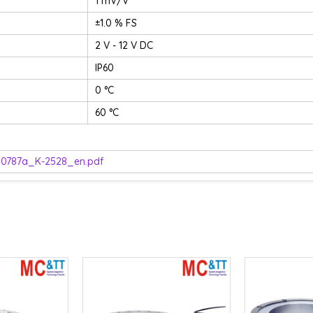
1 mV/V
±1.0 % FS
2 V - 12 V DC
IP60
0 °C
60 °C
0787a_K-2528_en.pdf