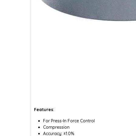
Features
:
For Press-In Force Control
Compression
Accuracy: ±1.0%