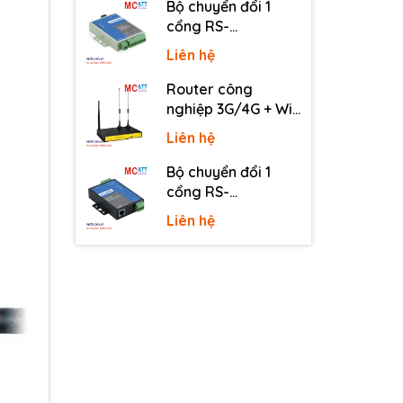
Bộ chuyển đổi 1
cổng RS-
232/485/422 sang
Liên hệ
quang 3onedata
MODEL277-S-SC-
Router công
20KM (Dual fiber,
nghiệp 3G/4G + Wi-
Single-mode, SC,
Fi + APN/VPN Four-
Liên hệ
20KM)
Faith F3436
Bộ chuyển đổi 1
cổng RS-
232/485/422 sang
Liên hệ
Ethernet 3onedata
NP301