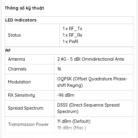
Thông số kỹ thuật
LED Indicators
1 x RF_Tx
Status
1 x RF_Rx
1 x PWR
RF
Antenna
2.4G - 5 dBi Omnidirectional Ante
Channels
16
OQPSK (Offset Quadrature Phase-
Modulation
shift Keying)
RX Sensitivity
-96 dBm
DSSS (Direct-Sequence Spread
Spread Spectrum
Spectrum)
11 dBm (Default)
Transmission Power
19 dBm (Max.)
Transmission