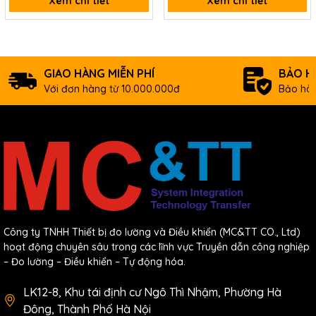
Xem chi tiết
Xem chi tiết
GIAO HÀNG MIỄN PHÍ
BẢO H
Với đơn hàng từ 10.000.000đ
Bảo hàn
Công ty TNHH Thiết bị đo lường và Điều khiển (MC&TT CO., Ltd)
hoạt động chuyên sâu trong các lĩnh vực Truyền dẫn công nghiệp
– Đo lường – Điều khiển – Tự động hóa.
LK12-8, Khu tái định cư Ngô Thì Nhậm, Phường Hà
Đông, Thành Phố Hà Nội