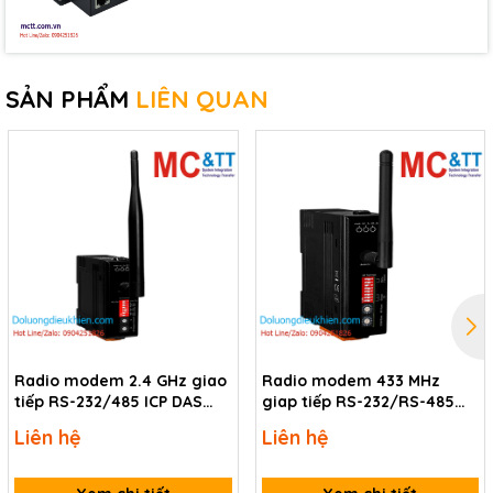
SẢN PHẨM
LIÊN QUAN
Radio modem 2.4 GHz giao
Radio modem 433 MHz
tiếp RS-232/485 ICP DAS
giap tiếp RS-232/RS-485
RFU-2400-RU400 CR
ICP DAS RFU-433-RU400 CR
Liên hệ
Liên hệ