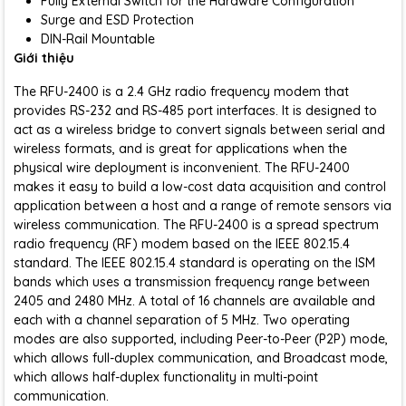
Fully External Switch for the Hardware Configuration
Surge and ESD Protection
DIN-Rail Mountable
Giới thiệu
The RFU-2400 is a 2.4 GHz radio frequency modem that
provides RS-232 and RS-485 port interfaces. It is designed to
act as a wireless bridge to convert signals between serial and
wireless formats, and is great for applications when the
physical wire deployment is inconvenient. The RFU-2400
makes it easy to build a low-cost data acquisition and control
application between a host and a range of remote sensors via
wireless communication. The RFU-2400 is a spread spectrum
radio frequency (RF) modem based on the IEEE 802.15.4
standard. The IEEE 802.15.4 standard is operating on the ISM
bands which uses a transmission frequency range between
2405 and 2480 MHz. A total of 16 channels are available and
each with a channel separation of 5 MHz. Two operating
modes are also supported, including Peer-to-Peer (P2P) mode,
which allows full-duplex communication, and Broadcast mode,
which allows half-duplex functionality in multi-point
communication.