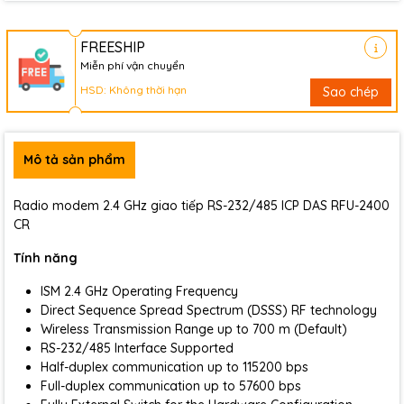
FREESHIP
Miễn phí vận chuyển
HSD: Không thời hạn
Sao chép
Mô tả sản phẩm
Radio modem 2.4 GHz giao tiếp RS-232/485 ICP DAS RFU-2400
CR
Tính năng
ISM 2.4 GHz Operating Frequency
Direct Sequence Spread Spectrum (DSSS) RF technology
Wireless Transmission Range up to 700 m (Default)
RS-232/485 Interface Supported
Half-duplex communication up to 115200 bps
Full-duplex communication up to 57600 bps