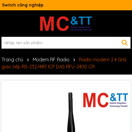
Switch công nghiệp
Trang chủ
Modem RF Radio
Radio modem 2.4 GHz
giao tiếp RS-232/485 ICP DAS RFU-2400 CR