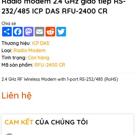
Radio modem 2.4 GHz giao tiếp RS-
232/485 ICP DAS RFU-2400 CR
Chia sẻ
Share
Facebook
Mastodon
Email
Reddit
Twitter
Thương hiệu:
ICP DAS
Loại:
Radio Modem
Tình trạng:
Còn hàng
Mã sản phẩm:
RFU-2400 CR
2.4 GHz RF Wireless Modem with 1-port RS-232/485 (RoHS)
Liên hệ
CAM KẾT
CỦA CHÚNG TÔI