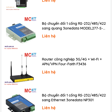
Liên hệ
Installation
DIN-Rail
Environment
Operating Temperature
-25 ~ +75 °C
Bộ chuyển đổi 1 cổng RS-232/485/422
sang quang 3onedata MODEL277-S-
Storage Temperature
-40 ~ +80 °C
SC-20KM (Dual fiber, Single-mode, SC,
Liên hệ
Humidity
10 ~ 95% RH, Non-condensing
20KM)
Download
Data Sheet
Router công nghiệp 3G/4G + Wi-Fi +
Documents
APN/VPN Four-Faith F3436
Liên hệ
Thông tin mua hàng
RFU-
2.4 GHz RF Wireless Modem with 1-port RS-
2400 CR
232/485 (RoHS)
Bộ chuyển đổi 1 cổng RS-232/485/422
sang Ethernet 3onedata NP301
Liên hệ