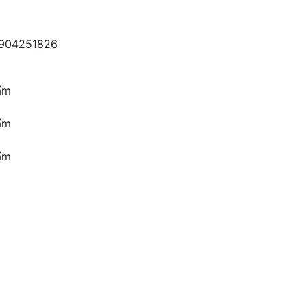
904251826
ẩm
ẩm
ẩm