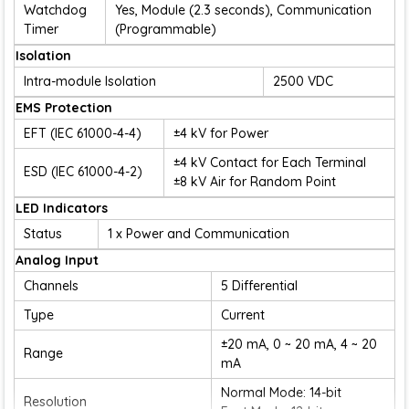
Watchdog
Yes, Module (2.3 seconds), Communication
Timer
(Programmable)
Isolation
Intra-module Isolation
2500 VDC
EMS Protection
EFT (IEC 61000-4-4)
±4 kV for Power
±4 kV Contact for Each Terminal
ESD (IEC 61000-4-2)
±8 kV Air for Random Point
LED Indicators
Status
1 x Power and Communication
Analog Input
Channels
5 Differential
Type
Current
±20 mA, 0 ~ 20 mA, 4 ~ 20
Range
mA
Normal Mode: 14-bit
Resolution