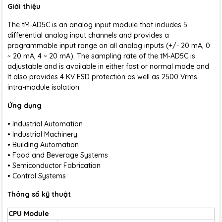
Giới thiệu
The tM-AD5C is an analog input module that includes 5
differential analog input channels and provides a
programmable input range on all analog inputs (+/- 20 mA, 0
~ 20 mA, 4 ~ 20 mA). The sampling rate of the tM-AD5C is
adjustable and is available in either fast or normal mode and
It also provides 4 KV ESD protection as well as 2500 Vrms
intra-module isolation.
Ứng dụng
• Industrial Automation
• Industrial Machinery
• Building Automation
• Food and Beverage Systems
• Semiconductor Fabrication
• Control Systems
Thông số kỹ thuật
CPU Module