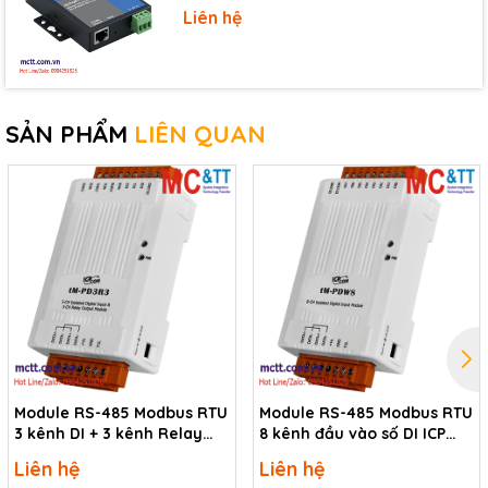
Liên hệ
tM-AD5C
5-channel Isolation Current Input Module
CR
(RoHS)
SẢN PHẨM
LIÊN QUAN
Module RS-485 Modbus RTU
Module RS-485 Modbus RTU
3 kênh DI + 3 kênh Relay
8 kênh đầu vào số DI ICP
ICP DAS tM-PD3R3 CR
DAS tM-PDW8 CR
Liên hệ
Liên hệ