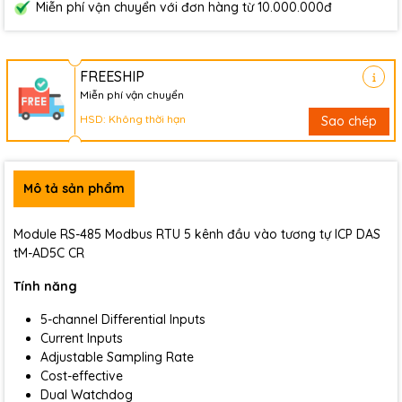
Miễn phí vận chuyển với đơn hàng từ 10.000.000đ
FREESHIP
Miễn phí vận chuyển
HSD: Không thời hạn
Sao chép
Mô tả sản phẩm
Module RS-485 Modbus RTU 5 kênh đầu vào tương tự ICP DAS
tM-AD5C CR
Tính năng
5-channel Differential Inputs
Current Inputs
Adjustable Sampling Rate
Cost-effective
Dual Watchdog