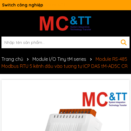
Switch công nghiệp
Trang chủ
Module I/O Tiny tM series
Module RS-485
Modbus RTU 5 kênh đầu vào tương tự ICP DAS tM-AD5C CR