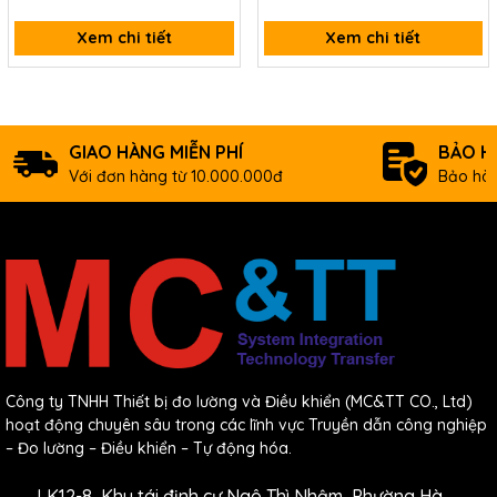
Xem chi tiết
Xem chi tiết
GIAO HÀNG MIỄN PHÍ
BẢO H
Với đơn hàng từ 10.000.000đ
Bảo hàn
Công ty TNHH Thiết bị đo lường và Điều khiển (MC&TT CO., Ltd)
hoạt động chuyên sâu trong các lĩnh vực Truyền dẫn công nghiệp
– Đo lường – Điều khiển – Tự động hóa.
LK12-8, Khu tái định cư Ngô Thì Nhậm, Phường Hà