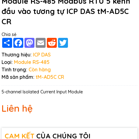
Module RS-485 Modbus RTU 5 kênh
đầu vào tương tự ICP DAS tM-AD5C
CR
Chia sẻ
Share
Facebook
Mastodon
Email
Reddit
Twitter
Thương hiệu:
ICP DAS
Loại:
Module RS-485
Tình trạng:
Còn hàng
Mã sản phẩm:
tM-AD5C CR
5-channel Isolated Current Input Module
Liên hệ
CAM KẾT
CỦA CHÚNG TÔI