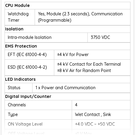
CPU Module
Watchdog
Yes, Module (2.3 seconds), Communication
Timer
(Programmable)
Isolation
Intra-module Isolation
3750 VDC
EMS Protection
EFT (IEC 61000-4-4)
±4 kV for Power
±4 kV Contact for Each Terminal
ESD (IEC 61000-4-2)
±8 kV Air for Random Point
LED Indicators
Status
1 x Power and Communication
Digital Input/Counter
Channels
4
Type
Wet Contact , Sink
ON Voltage Level
+4.0 VDC ~ +50 VDC
OFF Voltage Level
+1 V Max.