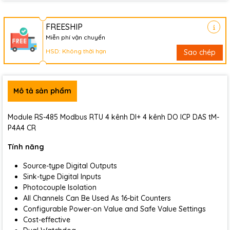
FREESHIP
Miễn phí vận chuyển
HSD: Không thời hạn
Sao chép
Mô tả sản phẩm
Module RS-485 Modbus RTU 4 kênh DI+ 4 kênh DO ICP DAS tM-
P4A4 CR
Tính năng
Source-type Digital Outputs
Sink-type Digital Inputs
Photocouple Isolation
All Channels Can Be Used As 16-bit Counters
Configurable Power-on Value and Safe Value Settings
Cost-effective