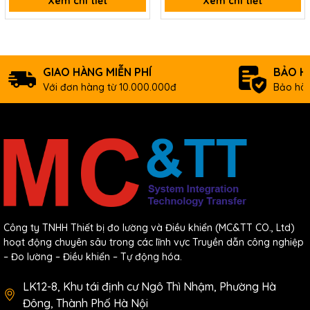
Xem chi tiết
Xem chi tiết
GIAO HÀNG MIỄN PHÍ
BẢO H
Với đơn hàng từ 10.000.000đ
Bảo hàn
Công ty TNHH Thiết bị đo lường và Điều khiển (MC&TT CO., Ltd)
hoạt động chuyên sâu trong các lĩnh vực Truyền dẫn công nghiệp
– Đo lường – Điều khiển – Tự động hóa.
LK12-8, Khu tái định cư Ngô Thì Nhậm, Phường Hà
Đông, Thành Phố Hà Nội