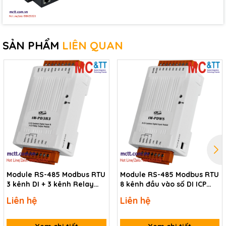
Storage Temperature
-30 °C ~ +75 °C
Humidity
10 ~ 95% RH, Non-condensing
SẢN PHẨM
LIÊN QUAN
Download
Data sheet
Documents
Thông tin mua hàng
tM-
4-channel Isolation DI (Wet) and 4-channel
P4A4
Isolated DO (Source, PNP) Module (RoHS)
CR
Module RS-485 Modbus RTU
Module RS-485 Modbus RTU
3 kênh DI + 3 kênh Relay
8 kênh đầu vào số DI ICP
ICP DAS tM-PD3R3 CR
DAS tM-PDW8 CR
Liên hệ
Liên hệ