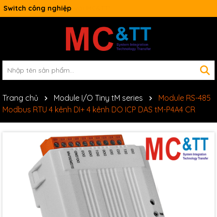
Switch công nghiệp
Trang chủ
Module I/O Tiny tM series
Module RS-485
Modbus RTU 4 kênh DI+ 4 kênh DO ICP DAS tM-P4A4 CR