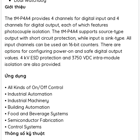
Dual Watchdog
Giới thiệu
The tM-P4A4 provides 4 channels for digital input and 4
channels for digital output, each of which features
photocouple isolation. The tM-P4A4 supports source-type
output with short circuit protection, while input is sink-type. All
input channels can be used an 16-bit counters. There are
options for configuring power-on and safe digital output
values. 4 kV ESD protection and 3750 VDC intra-module
isolation are also provided.
Ứng dụng
• All Kinds of On/Off Control
• Industrial Automation
• Industrial Machinery
• Building Automation
• Food and Beverage Systems
• Semiconductor Fabrication
• Control Systems
Thông số kỹ thuật