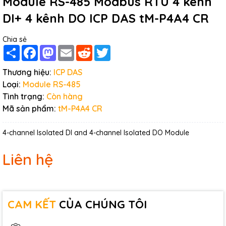
Module RS-485 Modbus RTU 4 kênh
DI+ 4 kênh DO ICP DAS tM-P4A4 CR
Chia sẻ
Share
Facebook
Mastodon
Email
Reddit
Twitter
Thương hiệu:
ICP DAS
Loại:
Module RS-485
Tình trạng:
Còn hàng
Mã sản phẩm:
tM-P4A4 CR
4-channel Isolated DI and 4-channel Isolated DO Module
Liên hệ
CAM KẾT
CỦA CHÚNG TÔI