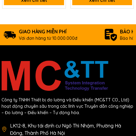
Xem chi tiết
Xem chi tiết
CAN-
DeviceNet Slave Module of 16-channel
2053D CR
Isolated Sink/Source Digital Input (RoHS)
GIAO HÀNG MIỄN PHÍ
BẢO H
Với đơn hàng từ 10.000.000đ
Bảo hàn
Công ty TNHH Thiết bị đo lường và Điều khiển (MC&TT CO., Ltd)
hoạt động chuyên sâu trong các lĩnh vực Truyền dẫn công nghiệp
– Đo lường – Điều khiển – Tự động hóa.
LK12-8, Khu tái định cư Ngô Thì Nhậm, Phường Hà
Đông, Thành Phố Hà Nội