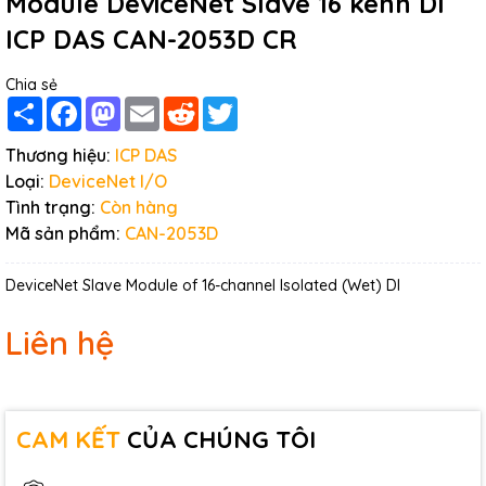
Module DeviceNet Slave 16 kênh DI
ICP DAS CAN-2053D CR
Chia sẻ
Share
Facebook
Mastodon
Email
Reddit
Twitter
Thương hiệu:
ICP DAS
Loại:
DeviceNet I/O
Tình trạng:
Còn hàng
Mã sản phẩm:
CAN-2053D
DeviceNet Slave Module of 16-channel Isolated (Wet) DI
Liên hệ
CAM KẾT
CỦA CHÚNG TÔI