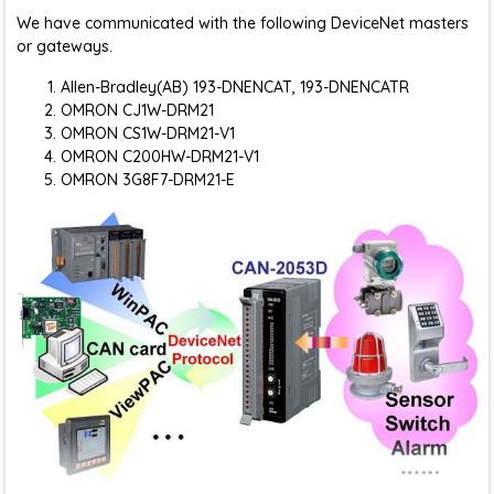
We have communicated with the following DeviceNet masters
or gateways.
Allen-Bradley(AB) 193-DNENCAT, 193-DNENCATR
OMRON CJ1W-DRM21
OMRON CS1W-DRM21-V1
OMRON C200HW-DRM21-V1
OMRON 3G8F7-DRM21-E