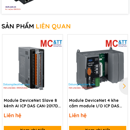
Consumption
1.5 W
Mechanical
SẢN PHẨM
LIÊN QUAN
Dimensions (mm)
32.3 x 99 x 77.5 ( W x L x H )
Installation
DIN-Rail
Environmental
Operating Temperature
-25 ~ +75 ℃
Storage Temperature
-30 ~ +80 ℃
Humidity
10 ~ 90% RH, Non-condensing
Download
Module DeviceNet Slave 8
Module DeviceNet 4 khe
Data sheet
kênh AI ICP DAS CAN-2017D
cắm module I/O ICP DAS
CR
CAN-8424-G CR
Documents
Liên hệ
Liên hệ
Ordering information