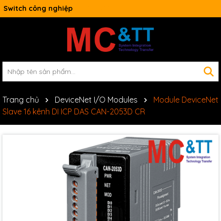
Switch công nghiệp
Trang chủ
DeviceNet I/O Modules
Module DeviceNet
Slave 16 kênh DI ICP DAS CAN-2053D CR