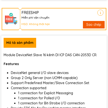
FREESHIP
Miễn phí vận chuyển
HSD: Không thời hạn
Sao chép
Mô tả sản phẩm
Module DeviceNet Slave 16 kênh DI ICP DAS CAN-2053D CR
Features
DeviceNet general I/O slave devices
Group 2 Only Server (non UCMM-capable)
Support Predefined Master/Slave Connection Set
Connection supported:
1 connection for Explicit Messaging
1 connection for Polled I/O
1 connection for Bit-Strobe I/O connection