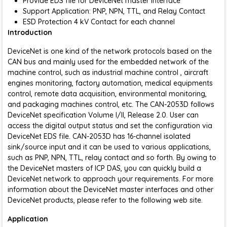
Provide EDS file for DeviceNet master interface
Support Application: PNP, NPN, TTL, and Relay Contact
ESD Protection 4 kV Contact for each channel
Introduction
DeviceNet is one kind of the network protocols based on the
CAN bus and mainly used for the embedded network of the
machine control, such as industrial machine control , aircraft
engines monitoring, factory automation, medical equipments
control, remote data acquisition, environmental monitoring,
and packaging machines control, etc. The CAN-2053D follows
DeviceNet specification Volume I/II, Release 2.0. User can
access the digital output status and set the configuration via
DeviceNet EDS file. CAN-2053D has 16-channel isolated
sink/source input and it can be used to various applications,
such as PNP, NPN, TTL, relay contact and so forth. By owing to
the DeviceNet masters of ICP DAS, you can quickly build a
DeviceNet network to approach your requirements. For more
information about the DeviceNet master interfaces and other
DeviceNet products, please refer to the following web site.
Application