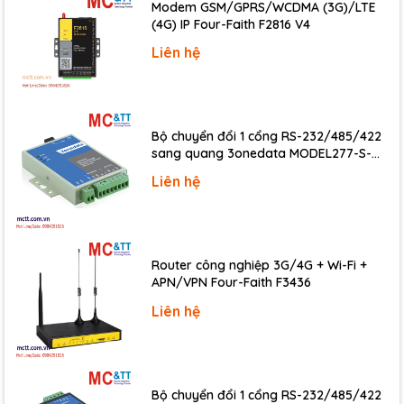
Channels
32
Modem GSM/GPRS/WCDMA (3G)/LTE
(4G) IP Four-Faith F2816 V4
Type
5 V/TTL
Liên hệ
Operation Mode
Static Update
Logic 0: 0.4 V max.
Voltage
Logic 1: 2.4 V min.
Bộ chuyển đổi 1 cổng RS-232/485/422
Sink: 24 mA@ 0.8 V
Max. Load Current
sang quang 3onedata MODEL277-S-
Source: 15 mA @ 2.0 V
SC-20KM (Dual fiber, Single-mode, SC,
Liên hệ
Response Speed
1.0 MHz
20KM)
Timer/Counter/Frequency
Router công nghiệp 3G/4G + Wi-Fi +
6 (Independent x 3/EVTIRQ x 1/TMRIRQ x
Channels
APN/VPN Four-Faith F3436
1/EXTIRQ x 1)
Liên hệ
Type
5 V/TTL
Resolution
16-bit
Reference
Internal: 4 MHz
Bộ chuyển đổi 1 cổng RS-232/485/422
Clock