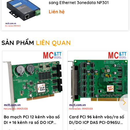
sang Ethernet 3onedata NP301
Liên hệ
PC Bus
Type
3.3 V/5 V Universal PCI, 32-bit
Data Bus
8-bit
SẢN PHẨM
LIÊN QUAN
Power
200 mA @ +3.3 V
Consumption
180 mA @ +12 V
Mechanical
Dimensions (mm)
112 x 156 x 22 (W x L x D)
Environmental
Bo mạch PCI 12 kênh vào số
Card PCI 96 kênh vào/ra số
Operating Temperature
0 ~ +60°C
DI + 16 kênh ra số DO ICP
DI/DO ICP DAS PCI-D96SU
DAS PCI-M512U CR
CR