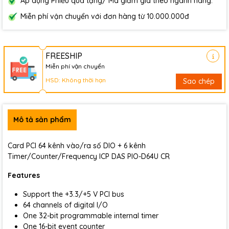
Áp dụng Phiếu quà tặng/ Mã giảm giá theo ngành hàng.
Miễn phí vận chuyển với đơn hàng từ 10.000.000đ
FREESHIP
Miễn phí vận chuyển
HSD: Không thời hạn
Sao chép
Mô tả sản phẩm
Card PCI 64 kênh vào/ra số DIO + 6 kênh
Timer/Counter/Frequency ICP DAS PIO-D64U CR
Features
Support the +3.3/+5 V PCI bus
64 channels of digital I/O
One 32-bit programmable internal timer
One 16-bit event counter