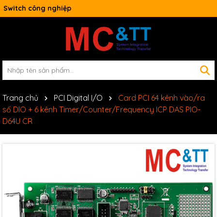
Switch công nghiệp
Trang chủ
PCI Digital I/O
Card PCI 64 kênh vào/ra
số DIO + 6 kênh Timer/Counter/Frequency ICP DAS PIO-
D64U CR