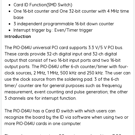
Card ID Function(SMD Switch)
One 16-bit counter and One 32-bit counter with 4 MHz time
base
3 independent programmable 16-bit down counter
Interrupt trigger by : Even/Timer trigger
Introduction
The PIO-D64U universal PCI card supports 3.3 V/5 V PCI bus.
These cards provide 32-ch digital input and 32-ch digital
output that consist of two 16-bit input ports and two 16-bit
output ports. The PIO-D64U offer 6-ch counter/timer with four-
clock sources, 2 MHz, 1 MHz, 500 kHz and 250 kHz. The user can
use the clock source from the soldering pad. 3 of the 6-ch
timer/ counter are for general purposes such as frequency
measurement, event counting and pulse generation; the other
3 channels are for interrupt function.
The PIO-D64U has a Card ID switch with which users can
recognize the board by the ID via software when using two or
more PIO-D64U cards in one computer.