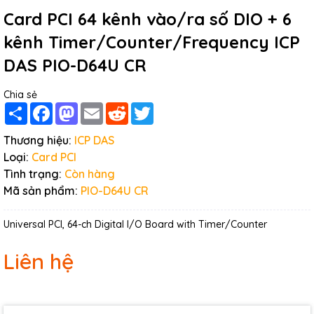
Card PCI 64 kênh vào/ra số DIO + 6
kênh Timer/Counter/Frequency ICP
DAS PIO-D64U CR
Chia sẻ
Share
Facebook
Mastodon
Email
Reddit
Twitter
Thương hiệu:
ICP DAS
Loại:
Card PCI
Tình trạng:
Còn hàng
Mã sản phẩm:
PIO-D64U CR
Universal PCI, 64-ch Digital I/O Board with Timer/Counter
Liên hệ