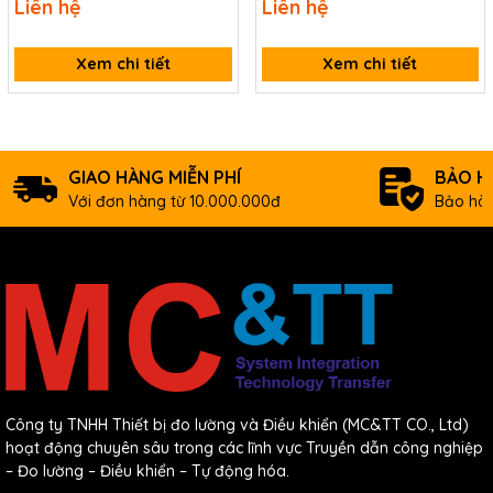
Storage Temperature
-20 ~ +70°C
Liên hệ
Liên hệ
Humidity
5 ~ 85% RH, Non-condensing
Xem chi tiết
Xem chi tiết
Download
Data sheet
D
ocuments
GIAO HÀNG MIỄN PHÍ
BẢO H
Odering information
Với đơn hàng từ 10.000.000đ
Bảo hàn
PIO-
Universal PCI, 64-ch Digital I/O Board with
D64U CR
Timer/Counter (RoHS)
Công ty TNHH Thiết bị đo lường và Điều khiển (MC&TT CO., Ltd)
hoạt động chuyên sâu trong các lĩnh vực Truyền dẫn công nghiệp
– Đo lường – Điều khiển – Tự động hóa.